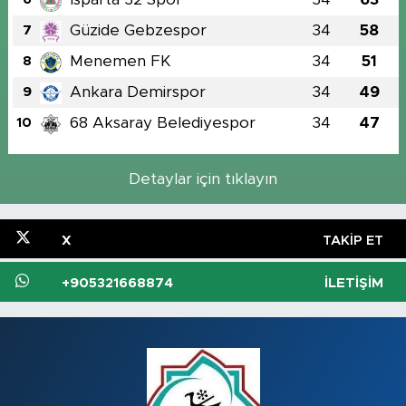
Güzide Gebzespor
34
58
7
Menemen FK
34
51
8
Ankara Demirspor
34
49
9
68 Aksaray Belediyespor
34
47
10
Detaylar için tıklayın
X
TAKIP ET
+905321668874
İLETIŞIM