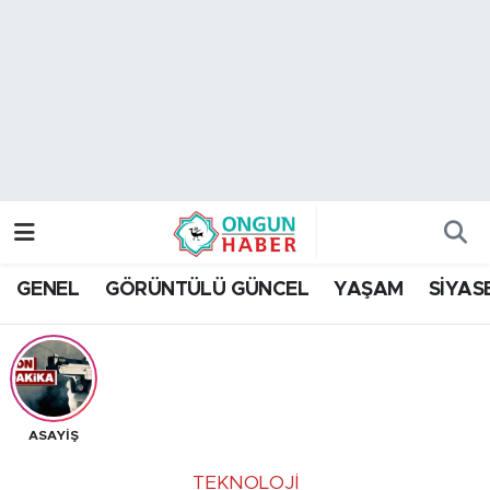
Nöbetçi Eczaneler
Hava Durumu
Namaz Vakitleri
Trafik Durumu
GENEL
GÖRÜNTÜLÜ GÜNCEL
YAŞAM
SİYAS
TFF 2.Lig Kırmızı Grup Puan Durumu ve Fikstür
Tüm Manşetler
Son Dakika Haberleri
ASAYİŞ
Haber Arşivi
TEKNOLOJI