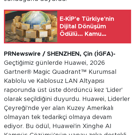
E-KİP'e Türkiye'nin
Dijital Dönüşüm
Ödülü... Kamu
kategorisinde zirvede
PRNewswire / SHENZHEN, Çin (İGFA)-
Geçtiğimiz günlerde Huawei, 2026
Gartner® Magic Quadrant™ Kurumsal
Kablolu ve Kablosuz LAN Altyapısı
raporunda üst üste dördüncü kez 'Lider'
olarak seçildiğini duyurdu. Huawei, Liderler
Çeyreği'nde yer alan Kuzey Amerikalı
olmayan tek tedarikçi olmaya devam
ediyor. Bu ödül, Huawei'in Xinghe AI