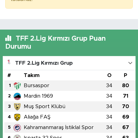
TFF 2.Lig Kırmızı Grup Puan
Durumu
TFF 2.Lig Kırmızı Grup
#
Takım
O
P
Bursaspor
34
80
1
Mardin 1969
34
71
2
Muş Sport Klübü
34
70
3
Aliağa FAŞ
34
69
4
Kahramanmaraş İstiklal Spor
34
67
5
Isparta 32 Spor
34
63
6