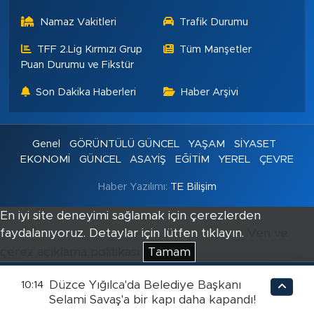
Namaz Vakitleri
Trafik Durumu
TFF 2.Lig Kırmızı Grup
Tüm Manşetler
Puan Durumu ve Fikstür
Son Dakika Haberleri
Haber Arşivi
Genel
GÖRÜNTÜLÜ GÜNCEL
YAŞAM
SİYASET
EKONOMİ
GÜNCEL
ASAYİŞ
EĞİTİM
YEREL
ÇEVRE
Haber Yazılımı:
TE Bilişim
En iyi site deneyimi sağlamak için çerezlerden
faydalanıyoruz. Detaylar için lütfen tıklayın.
Veri ve
çerez açıklama politikası
Tamam
Düzce Yığılca'da Belediye Başkanı
10:14
Selami Savaş'a bir kapı daha kapandı!