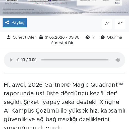
Paylaş
-
+
A
A
Cüneyt Diler
31.05.2026 - 09:36
7
Okunma
Süresi: 4 Dk
Huawei, 2026 Gartner® Magic Quadrant™
raporunda üst üste dördüncü kez 'Lider'
seçildi. Şirket, yapay zeka destekli Xinghe
AI Kampüs Çözümü ile yüksek hız, kapsamlı
güvenlik ve ağ bağımsızlığı özelliklerini
sunduğunu duyurdu.