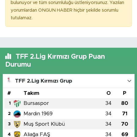
bulunuyor ve tüm sorumluluğu üstleniyorsunuz. Yazılan
yorumlardan ONGUN HABER hiçbir şekilde sorumlu
tutulamaz.
TFF 2.Lig Kırmızı Grup Puan
Durumu
TFF 2.Lig Kırmızı Grup
#
Takım
O
P
Bursaspor
34
80
1
Mardin 1969
34
71
2
Muş Sport Klübü
34
70
3
Aliağa FAŞ
34
69
4