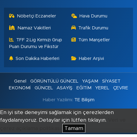
Nöbetçi Eczaneler
Hava Durumu
Namaz Vakitleri
Trafik Durumu
TFF 2.Lig Kırmızı Grup
Tüm Manşetler
Puan Durumu ve Fikstür
Son Dakika Haberleri
Haber Arşivi
Genel
GÖRÜNTÜLÜ GÜNCEL
YAŞAM
SİYASET
EKONOMİ
GÜNCEL
ASAYİŞ
EĞİTİM
YEREL
ÇEVRE
Haber Yazılımı:
TE Bilişim
En iyi site deneyimi sağlamak için çerezlerden
faydalanıyoruz. Detaylar için lütfen tıklayın.
Veri ve
çerez açıklama politikası
Tamam