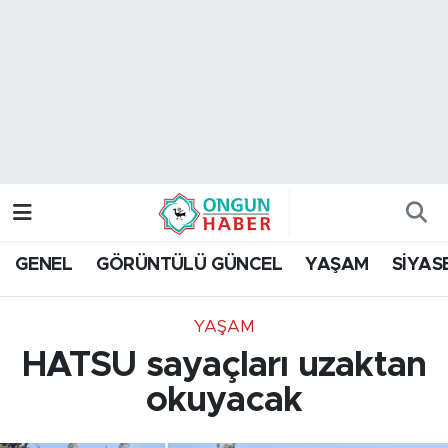
Nöbetçi Eczaneler
Hava Durumu
Namaz Vakitleri
Trafik Durumu
GENEL
GÖRÜNTÜLÜ GÜNCEL
YAŞAM
SİYAS
TFF 2.Lig Kırmızı Grup Puan Durumu ve Fikstür
YAŞAM
Tüm Manşetler
HATSU sayaçları uzaktan
Son Dakika Haberleri
okuyacak
Haber Arşivi