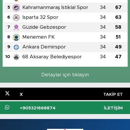
Kahramanmaraş İstiklal Spor
34
67
5
Isparta 32 Spor
34
63
6
Güzide Gebzespor
34
58
7
Menemen FK
34
51
8
Ankara Demirspor
34
49
9
68 Aksaray Belediyespor
34
47
10
Detaylar için tıklayın
X
TAKIP ET
+905321668874
İLETIŞIM