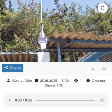
Paylaş
-
+
A
A
Cüneyt Diler
21.06.2025 - 18:00
1
Okunma
Süresi: 1 Dk