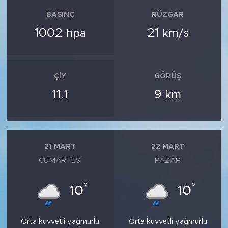
BASINÇ
RÜZGAR
1002
21
hpa
km/s
ÇIY
GÖRÜŞ
11.1
9
km
21 MART
22 MART
CUMARTESI
PAZAR
°
°
10
10
Orta kuvvetli yağmurlu
Orta kuvvetli yağmurlu