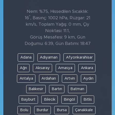
Nem: %75, Hissedilen Sıcaklık:
°
16
, Basınç: 1002 hPa, Rüzgar: 21
km/s, Toplam Yağış: 0 mm, Çiy
Noktası: 11.1,
Görüş Mesafesi: 9 km, Gün
Doğumu: 6:39, Gün Batımı: 18:47
Adana
Adıyaman
Afyonkarahisar
Ağrı
Aksaray
Amasya
Ankara
Antalya
Ardahan
Artvin
Aydın
Balıkesir
Bartın
Batman
Bayburt
Bilecik
Bingöl
Bitlis
Bolu
Burdur
Bursa
Çanakkale