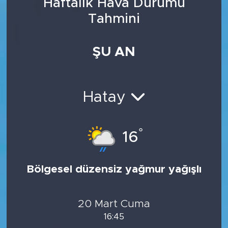
Haftalık Hava Durumu
Tahmini
ŞU AN
Hatay
°
16
Bölgesel düzensiz yağmur yağışlı
20 Mart Cuma
16:45