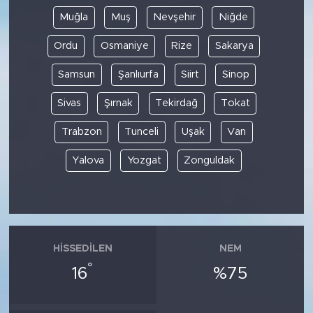
Muğla
Muş
Nevşehir
Niğde
Ordu
Osmaniye
Rize
Sakarya
Samsun
Şanlıurfa
Siirt
Sinop
Sivas
Şırnak
Tekirdağ
Tokat
Trabzon
Tunceli
Uşak
Van
Yalova
Yozgat
Zonguldak
HISSEDILEN
NEM
°
16
%75