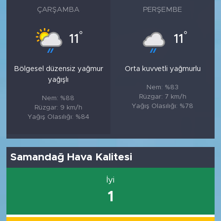
ÇARŞAMBA
PERŞEMBE
°
°
11
11
Bölgesel düzensiz yağmur
Orta kuvvetli yağmurlu
yağışlı
Nem: %83
Rüzgar: 7 km/h
Nem: %88
Yağış Olasılığı: %78
Rüzgar: 9 km/h
Yağış Olasılığı: %84
Samandağ Hava Kalitesi
İyi
1