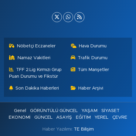
Nöbetçi Eczaneler
Hava Durumu
Namaz Vakitleri
Trafik Durumu
TFF 2.Lig Kırmızı Grup
Tüm Manşetler
Puan Durumu ve Fikstür
Son Dakika Haberleri
Haber Arşivi
Genel
GÖRÜNTÜLÜ GÜNCEL
YAŞAM
SİYASET
EKONOMİ
GÜNCEL
ASAYİŞ
EĞİTİM
YEREL
ÇEVRE
Haber Yazılımı:
TE Bilişim