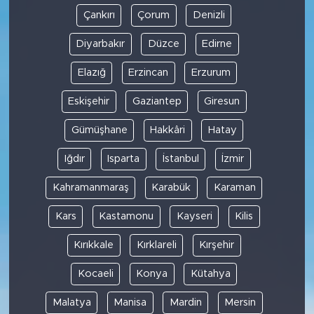
Çankırı
Çorum
Denizli
Diyarbakır
Düzce
Edirne
Elazığ
Erzincan
Erzurum
Eskişehir
Gaziantep
Giresun
Gümüşhane
Hakkâri
Hatay
Iğdır
Isparta
İstanbul
İzmir
Kahramanmaraş
Karabük
Karaman
Kars
Kastamonu
Kayseri
Kilis
Kırıkkale
Kırklareli
Kırşehir
Kocaeli
Konya
Kütahya
Malatya
Manisa
Mardin
Mersin