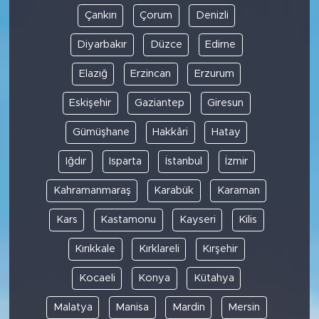
Çankırı
Çorum
Denizli
Diyarbakır
Düzce
Edirne
Elazığ
Erzincan
Erzurum
Eskişehir
Gaziantep
Giresun
Gümüşhane
Hakkâri
Hatay
Iğdır
Isparta
İstanbul
İzmir
Kahramanmaraş
Karabük
Karaman
Kars
Kastamonu
Kayseri
Kilis
Kırıkkale
Kırklareli
Kırşehir
Kocaeli
Konya
Kütahya
Malatya
Manisa
Mardin
Mersin