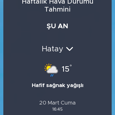
Haftalık Hava Durumu
Tahmini
ŞU AN
Hatay
°
15
Hafif sağnak yağışlı
20 Mart Cuma
16:45