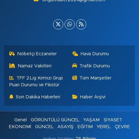
Nöbetçi Eczaneler
Hava Durumu
Namaz Vakitleri
Trafik Durumu
TFF 2.Lig Kırmızı Grup
Tüm Manşetler
Puan Durumu ve Fikstür
Son Dakika Haberleri
Haber Arşivi
Genel
GÖRÜNTÜLÜ GÜNCEL
YAŞAM
SİYASET
EKONOMİ
GÜNCEL
ASAYİŞ
EĞİTİM
YEREL
ÇEVRE
Haber Yazılımı:
TE Bilişim