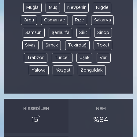
Muğla
Muş
Nevşehir
Niğde
Ordu
Osmaniye
Rize
Sakarya
Samsun
Şanlıurfa
Siirt
Sinop
Sivas
Şırnak
Tekirdağ
Tokat
Trabzon
Tunceli
Uşak
Van
Yalova
Yozgat
Zonguldak
HISSEDILEN
NEM
°
15
%84