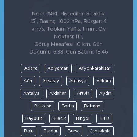
Nem: %84, Hissedilen Sıcaklık:
°
15
, Basınç: 1002 hPa, Rüzgar: 4
km/s, Toplam Yağış: 1 mm, Çiy
Noktası: 11.1,
Görüş Mesafesi: 10 km, Gün
Doğumu: 6:38, Gün Batımı: 18:46
Adana
Adıyaman
Afyonkarahisar
Ağrı
Aksaray
Amasya
Ankara
Antalya
Ardahan
Artvin
Aydın
Balıkesir
Bartın
Batman
Bayburt
Bilecik
Bingöl
Bitlis
Bolu
Burdur
Bursa
Çanakkale