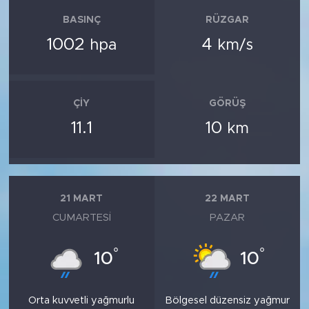
BASINÇ
RÜZGAR
1002
4
hpa
km/s
ÇIY
GÖRÜŞ
11.1
10
km
21 MART
22 MART
CUMARTESI
PAZAR
°
°
10
10
Orta kuvvetli yağmurlu
Bölgesel düzensiz yağmur