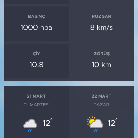
BASINÇ
RÜZGAR
1000
8
hpa
km/s
ÇIY
GÖRÜŞ
10.8
10
km
21 MART
22 MART
CUMARTESI
PAZAR
°
°
12
12