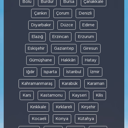
Bolu
Burdur
Bursa
Çanakkale
Çankırı
Çorum
Denizli
Diyarbakır
Düzce
Edirne
Elazığ
Erzincan
Erzurum
Eskişehir
Gaziantep
Giresun
Gümüşhane
Hakkâri
Hatay
Iğdır
Isparta
İstanbul
İzmir
Kahramanmaraş
Karabük
Karaman
Kars
Kastamonu
Kayseri
Kilis
Kırıkkale
Kırklareli
Kırşehir
Kocaeli
Konya
Kütahya