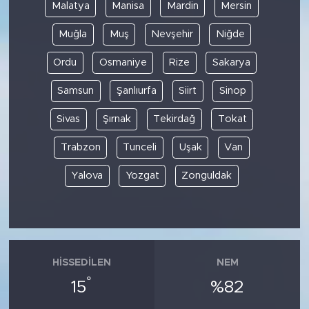
Malatya
Manisa
Mardin
Mersin
Muğla
Muş
Nevşehir
Niğde
Ordu
Osmaniye
Rize
Sakarya
Samsun
Şanlıurfa
Siirt
Sinop
Sivas
Şırnak
Tekirdağ
Tokat
Trabzon
Tunceli
Uşak
Van
Yalova
Yozgat
Zonguldak
HISSEDILEN
NEM
°
15
%82