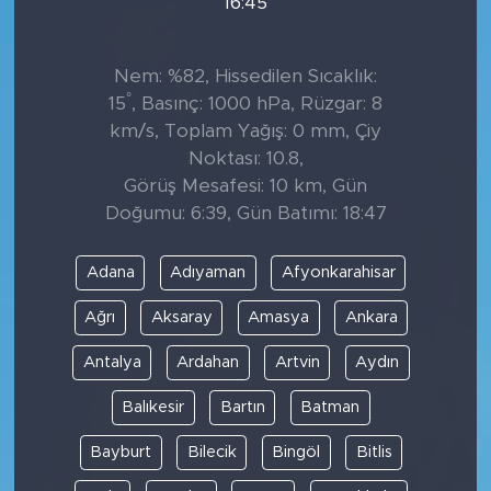
16:45
Nem: %82, Hissedilen Sıcaklık:
°
15
, Basınç: 1000 hPa, Rüzgar: 8
km/s, Toplam Yağış: 0 mm, Çiy
Noktası: 10.8,
Görüş Mesafesi: 10 km, Gün
Doğumu: 6:39, Gün Batımı: 18:47
Adana
Adıyaman
Afyonkarahisar
Ağrı
Aksaray
Amasya
Ankara
Antalya
Ardahan
Artvin
Aydın
Balıkesir
Bartın
Batman
Bayburt
Bilecik
Bingöl
Bitlis