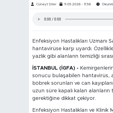
Cüneyt Diler
11.05.2026 - 11:56
Okunma
Enfeksiyon Hastalıkları Uzmanı 
hantavirüse karşı uyardı. Özellik
yazlık gibi alanların temizliği sırası
İSTANBUL (İGFA) -
Kemirgenlerin
sonucu bulaşabilen hantavirüs, a
böbrek sorunları ve can kayıpları
uzun süre kapalı kalan alanların t
gerektiğine dikkat çekiyor.
Enfeksiyon Hastalıkları ve Klinik M