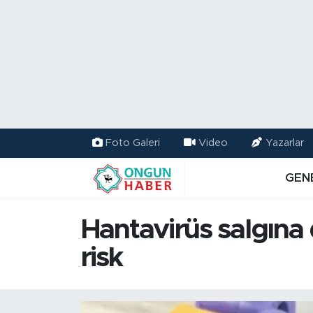
Nöbetçi Eczaneler
Hava Durumu
Namaz Vakitleri
Foto Galeri
Video
Yazarlar
Trafik Durumu
GEN
TFF 2.Lig Kırmızı Grup Puan Durumu ve Fikstür
Hantavirüs salgına
Tüm Manşetler
risk
Son Dakika Haberleri
Haber Arşivi