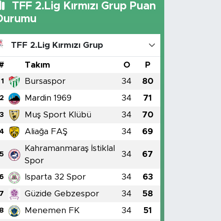
TFF 2.Lig Kırmızı Grup Puan
Durumu
TFF 2.Lig Kırmızı Grup
#
Takım
O
P
Bursaspor
34
80
1
Mardin 1969
34
71
2
Muş Sport Klübü
34
70
3
Aliağa FAŞ
34
69
4
Kahramanmaraş İstiklal
34
67
5
Spor
Isparta 32 Spor
34
63
6
Güzide Gebzespor
34
58
7
Menemen FK
34
51
8