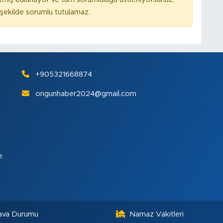
ekilde sorumlu tutulamaz.
+905321668874
ongunhaber2024@gmail.com
e
ava Durumu
Namaz Vakitleri