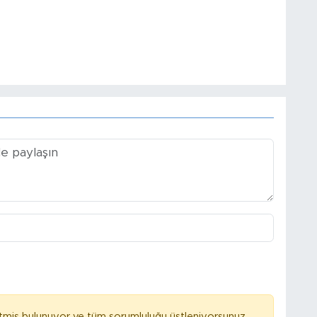
tmiş bulunuyor ve tüm sorumluluğu üstleniyorsunuz.