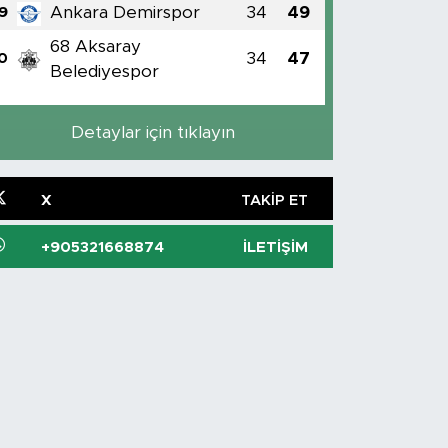
Ankara Demirspor
34
49
9
68 Aksaray
34
47
0
Belediyespor
Detaylar için tıklayın
X
TAKIP ET
+905321668874
İLETIŞIM