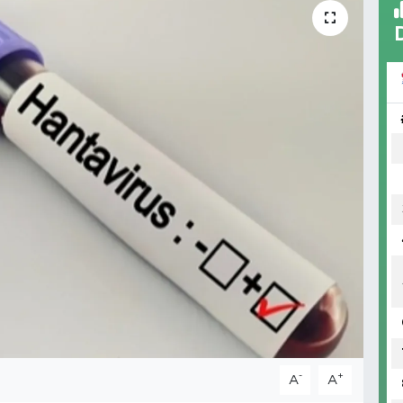
-
+
A
A