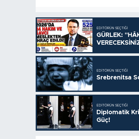
EDITÖRÜN SEÇTIĞI
GÜRLEK: "HÂ
VERECEKSİNİ
EDITÖRÜN SEÇTIĞI
Srebrenitsa S
EDITÖRÜN SEÇTIĞI
Diplomatik Kr
Güç!