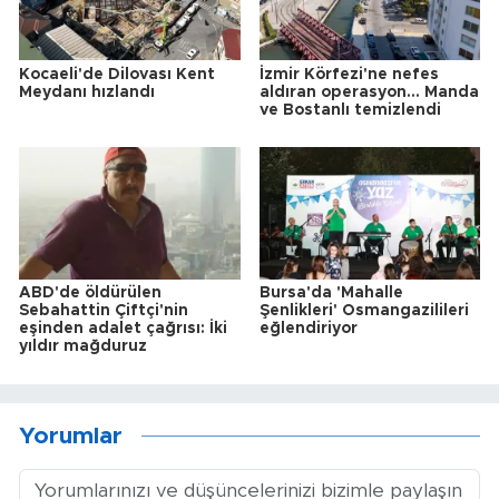
Kocaeli'de Dilovası Kent
İzmir Körfezi'ne nefes
Meydanı hızlandı
aldıran operasyon... Manda
ve Bostanlı temizlendi
ABD'de öldürülen
Bursa'da 'Mahalle
Sebahattin Çiftçi'nin
Şenlikleri' Osmangazilileri
eşinden adalet çağrısı: İki
eğlendiriyor
yıldır mağduruz
Yorumlar