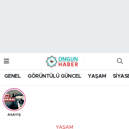
Nöbetçi Eczaneler
Hava Durumu
Namaz Vakitleri
Trafik Durumu
GENEL
GÖRÜNTÜLÜ GÜNCEL
YAŞAM
SİYAS
TFF 2.Lig Kırmızı Grup Puan Durumu ve Fikstür
Tüm Manşetler
Son Dakika Haberleri
ASAYİŞ
Haber Arşivi
YAŞAM