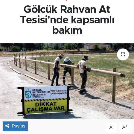
Gölcük Rahvan At
Tesisi'nde kapsamlı
bakım
Paylaş
-
+
A
A