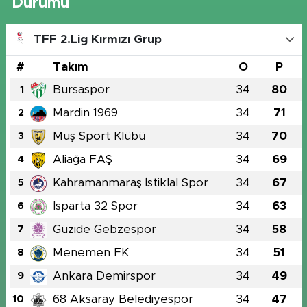
Durumu
TFF 2.Lig Kırmızı Grup
#
Takım
O
P
Bursaspor
34
80
1
Mardin 1969
34
71
2
Muş Sport Klübü
34
70
3
Aliağa FAŞ
34
69
4
Kahramanmaraş İstiklal Spor
34
67
5
Isparta 32 Spor
34
63
6
Güzide Gebzespor
34
58
7
Menemen FK
34
51
8
Ankara Demirspor
34
49
9
68 Aksaray Belediyespor
34
47
10