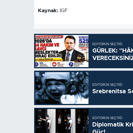
Kaynak:
İGF
EDITÖRÜN SEÇTIĞI
GÜRLEK: "HÂ
VERECEKSİNİ
EDITÖRÜN SEÇTIĞI
Srebrenitsa S
EDITÖRÜN SEÇTIĞI
Diplomatik Kr
Güç!