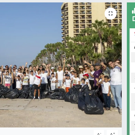
-
+
A
A