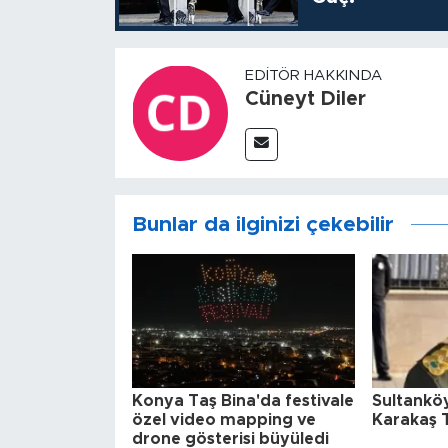
EDITÖR HAKKINDA
Cüneyt Diler
Bunlar da ilginizi çekebilir
Konya Taş Bina'da festivale
Sultanköy
özel video mapping ve
Karakaş 
drone gösterisi büyüledi