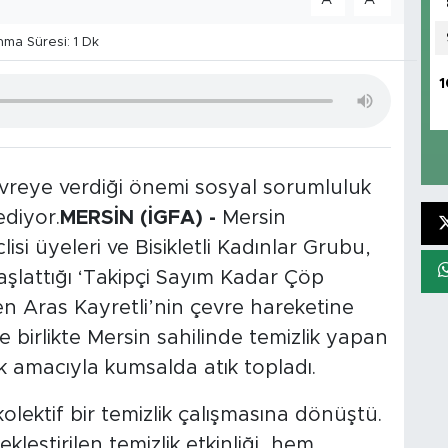
ma Süresi: 1 Dk
1
vreye verdiği önemi sosyal sorumluluk
ediyor.
MERSİN (İGFA) -
Mersin
si üyeleri ve Bisikletli Kadınlar Grubu,
lattığı ‘Takipçi Sayım Kadar Çöp
n Aras Kayretli’nin çevre hareketine
 birlikte Mersin sahilinde temizlik yapan
k amacıyla kumsalda atık topladı.
kolektif bir temizlik çalışmasına dönüştü.
kleştirilen temizlik etkinliği, hem