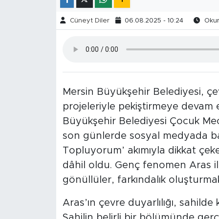
Cüneyt Diler
06.08.2025 - 10:24
Okun
Mersin Büyükşehir Belediyesi, çe
projeleriyle pekiştirmeye devam 
Büyükşehir Belediyesi Çocuk Mecli
son günlerde sosyal medyada baş
Topluyorum’ akımıyla dikkat çeke
dâhil oldu. Genç fenomen Aras ile
gönüllüler, farkındalık oluşturma
Aras’ın çevre duyarlılığı, sahilde 
Sahilin belirli bir bölümünde gerçe