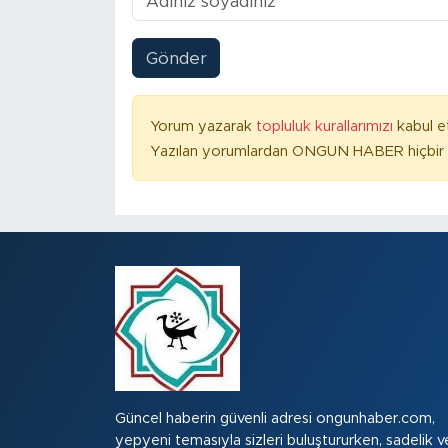
Gönder
Yorum yazarak
topluluk kurallarımızı
kabul e
Yazılan yorumlardan ONGUN HABER hiçbir ş
Güncel haberin güvenli adresi ongunhaber.com,
yepyeni temasıyla sizleri buluştururken, sadelik v