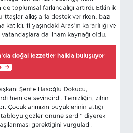
de toplumsal farkındalığı artırdı. Etkinlik
ttaşlar alkışlarla destek verirken, bazı
 katıldı. 11 yaşındaki Aras’ın kararlılığı ve
er vatandaşlara da ilham kaynağı oldu.
'da doğal lezzetler halkla buluşuyor
le
 Başkanı Şerife Hasoğlu Dokucu,
ı hem de sevindirdi. Temizliğin, zihin
r. Çocuklarımızın büyüklerinin attığı
r tabloyu gözler önüne serdi” diyerek
aşılanması gerektiğini vurguladı.