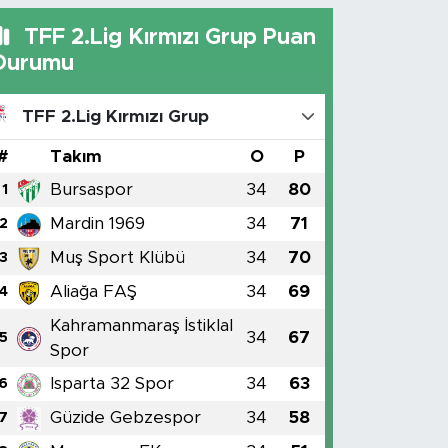
TFF 2.Lig Kırmızı Grup Puan
Durumu
TFF 2.Lig Kırmızı Grup
#
Takım
O
P
Bursaspor
34
80
1
Mardin 1969
34
71
2
Muş Sport Klübü
34
70
3
Aliağa FAŞ
34
69
4
Kahramanmaraş İstiklal
34
67
5
Spor
Isparta 32 Spor
34
63
6
Güzide Gebzespor
34
58
7