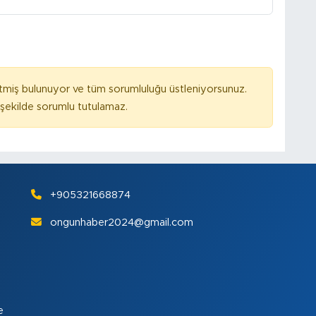
tmiş bulunuyor ve tüm sorumluluğu üstleniyorsunuz.
ekilde sorumlu tutulamaz.
+905321668874
ongunhaber2024@gmail.com
e