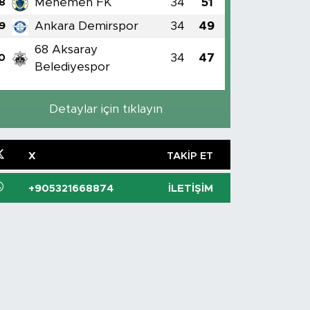
Menemen FK
34
51
8
Ankara Demirspor
34
49
9
68 Aksaray
34
47
0
Belediyespor
Detaylar için tıklayın
X
TAKIP ET
+905321668874
İLETIŞIM