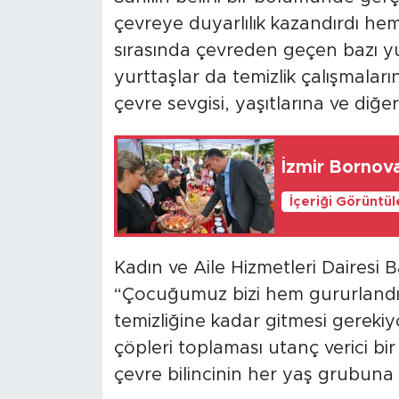
çevreye duyarlılık kazandırdı hem 
sırasında çevreden geçen bazı yur
yurttaşlar da temizlik çalışmalarına
çevre sevgisi, yaşıtlarına ve diğ
İzmir Bornova
İçeriği Görüntü
Kadın ve Aile Hizmetleri Dairesi
“Çocuğumuz bizi hem gururlandırd
temizliğine kadar gitmesi gerekiyo
çöpleri toplaması utanç verici bi
çevre bilincinin her yaş grubuna 