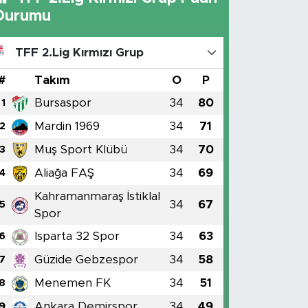
Durumu
TFF 2.Lig Kırmızı Grup
#
Takım
O
P
Bursaspor
34
80
1
Mardin 1969
34
71
2
Muş Sport Klübü
34
70
3
Aliağa FAŞ
34
69
4
Kahramanmaraş İstiklal
34
67
5
Spor
Isparta 32 Spor
34
63
6
Güzide Gebzespor
34
58
7
Menemen FK
34
51
8
Ankara Demirspor
34
49
9