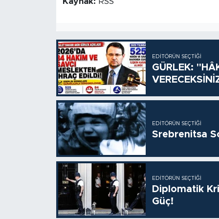
Kaynak:
RSS
EDITÖRÜN SEÇTIĞI
GÜRLEK: "HÂ
VERECEKSİNİ
EDITÖRÜN SEÇTIĞI
Srebrenitsa S
EDITÖRÜN SEÇTIĞI
Diplomatik Kr
Güç!