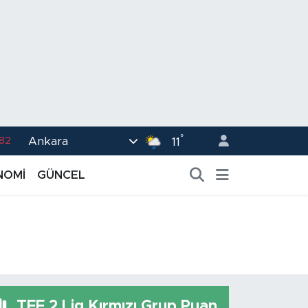
°
Ankara
02
11
.19
NOMİ
GÜNCEL
.18
.19
%0
.82
TFF 2.Lig Kırmızı Grup Puan