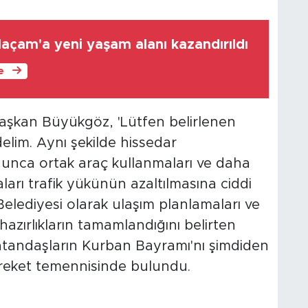
açam'a yeni yaşam alanı kazandırıldı
le
aşkan Büyükgöz, 'Lütfen belirlenen
elim. Aynı şekilde hissedar
unca ortak araç kullanmaları ve daha
ları trafik yükünün azaltılmasına ciddi
 Belediyesi olarak ulaşım planlamaları ve
azırlıkların tamamlandığını belirten
tandaşların Kurban Bayramı'nı şimdiden
ereket temennisinde bulundu.