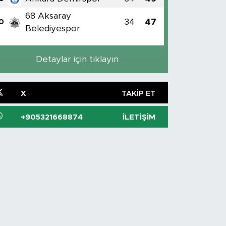
68 Aksaray
34
47
0
Belediyespor
Detaylar için tıklayın
X
TAKIP ET
+905321668874
İLETIŞIM