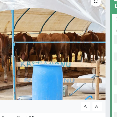
-
+
A
A