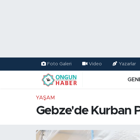
Nöbetçi Eczaneler
Hava Durumu
Namaz Vakitleri
Foto Galeri
Video
Yazarlar
Trafik Durumu
GEN
TFF 2.Lig Kırmızı Grup Puan Durumu ve Fikstür
YAŞAM
Tüm Manşetler
Gebze'de Kurban Paz
Son Dakika Haberleri
Haber Arşivi