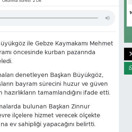
Okunma Süresi: 2 Dk
1
 Büyükgöz ile Gebze Kaymakamı Mehmet
yramı öncesinde kurban pazarında
ledi.
maları denetleyen Başkan Büyükgöz,
aşların bayram sürecini huzur ve güven
 hazırlıkların tamamlandığını ifade etti.
amalarda bulunan Başkan Zinnur
vre ilçelere hizmet verecek ölçekte
 ev sahipliği yapacağını belirtti.