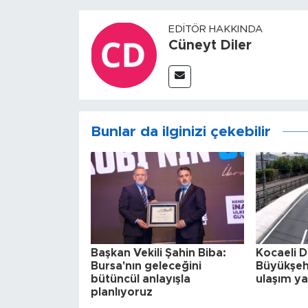
EDITÖR HAKKINDA
Cüneyt Diler
Bunlar da ilginizi çekebilir
Başkan Vekili Şahin Biba:
Kocaeli D
Bursa'nın geleceğini
Büyükşeh
bütüncül anlayışla
ulaşım ya
planlıyoruz