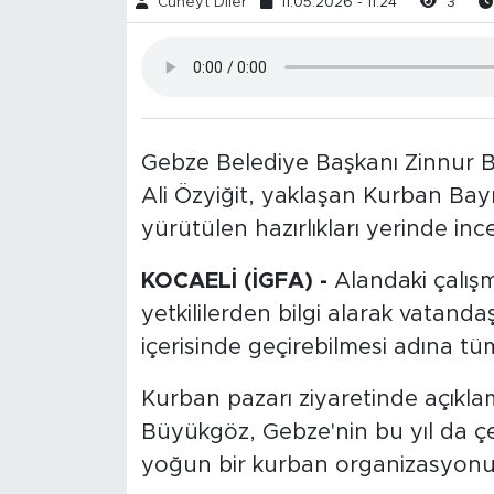
Cüneyt Diler
11.05.2026 - 11:24
3
Gebze Belediye Başkanı Zinnur
Ali Özyiğit, yaklaşan Kurban Ba
yürütülen hazırlıkları yerinde ince
KOCAELİ (İGFA) -
Alandaki çalış
yetkililerden bilgi alarak vatand
içerisinde geçirebilmesi adına tüm
Kurban pazarı ziyaretinde açıkl
Büyükgöz, Gebze'nin bu yıl da çe
yoğun bir kurban organizasyonuna