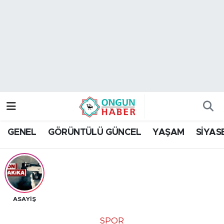
Nöbetçi Eczaneler
Hava Durumu
Namaz Vakitleri
Trafik Durumu
GENEL
GÖRÜNTÜLÜ GÜNCEL
YAŞAM
SİYAS
TFF 2.Lig Kırmızı Grup Puan Durumu ve Fikstür
Tüm Manşetler
Son Dakika Haberleri
ASAYİŞ
Haber Arşivi
SPOR