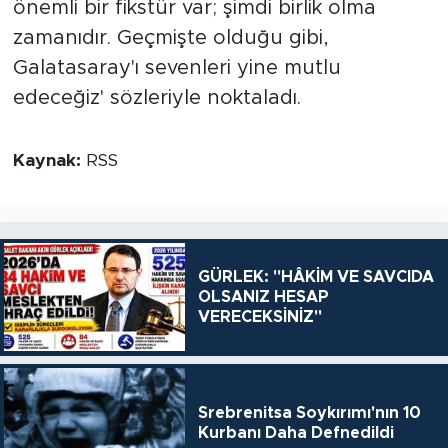
önemli bir fikstür var; şimdi birlik olma
zamanıdır. Geçmişte olduğu gibi,
Galatasaray'ı sevenleri yine mutlu
edeceğiz' sözleriyle noktaladı.
Kaynak:
RSS
GÜRLEK: "HÂKİM VE SAVCIDA
OLSANIZ HESAP
VERECEKSİNİZ"
Srebrenitsa Soykırımı'nın 10
Kurbanı Daha Defnedildi