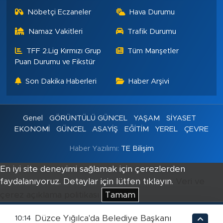
Nöbetçi Eczaneler
Hava Durumu
Namaz Vakitleri
Trafik Durumu
TFF 2.Lig Kırmızı Grup
Tüm Manşetler
Puan Durumu ve Fikstür
Son Dakika Haberleri
Haber Arşivi
Genel
GÖRÜNTÜLÜ GÜNCEL
YAŞAM
SİYASET
EKONOMİ
GÜNCEL
ASAYİŞ
EĞİTİM
YEREL
ÇEVRE
Haber Yazılımı:
TE Bilişim
En iyi site deneyimi sağlamak için çerezlerden
faydalanıyoruz. Detaylar için lütfen tıklayın.
Veri ve
çerez açıklama politikası
Tamam
Düzce Yığılca'da Belediye Başkanı
10:14