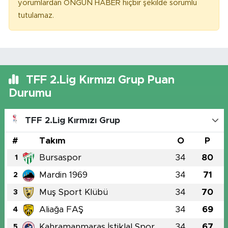
yorumlardan ONGUN HABER hiçbir şekilde sorumlu
tutulamaz.
TFF 2.Lig Kırmızı Grup Puan
Durumu
TFF 2.Lig Kırmızı Grup
#
Takım
O
P
Bursaspor
34
80
1
Mardin 1969
34
71
2
Muş Sport Klübü
34
70
3
Aliağa FAŞ
34
69
4
Kahramanmaraş İstiklal Spor
34
67
5