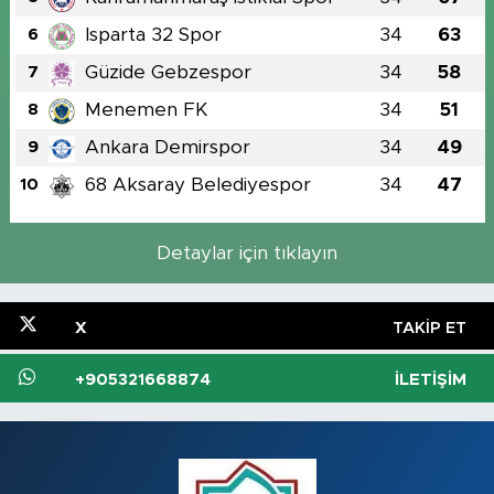
Isparta 32 Spor
34
63
6
Güzide Gebzespor
34
58
7
Menemen FK
34
51
8
Ankara Demirspor
34
49
9
68 Aksaray Belediyespor
34
47
10
Detaylar için tıklayın
X
TAKIP ET
+905321668874
İLETIŞIM