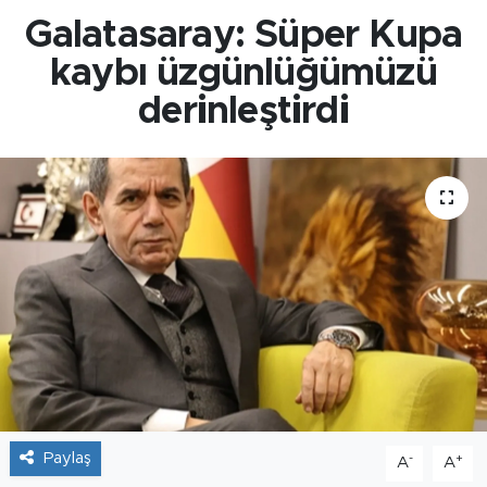
Galatasaray: Süper Kupa
kaybı üzgünlüğümüzü
derinleştirdi
Paylaş
-
+
A
A