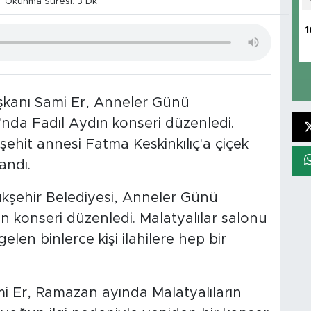
Okunma Süresi: 3 Dk
1
şkanı Sami Er, Anneler Günü
da Fadıl Aydın konseri düzenledi.
te şehit annesi Fatma Keskinkılıç'a çiçek
andı.
kşehir Belediyesi, Anneler Günü
ın konseri düzenledi. Malatyalılar salonu
len binlerce kişi ilahilere hep bir
i Er, Ramazan ayında Malatyalıların