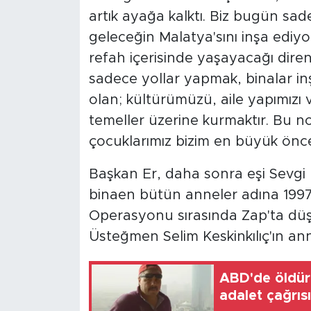
artık ayağa kalktı. Biz bugün sa
geleceğin Malatya'sını inşa ediyo
refah içerisinde yaşayacağı dirençl
sadece yollar yapmak, binalar inş
olan; kültürümüzü, aile yapımızı
temeller üzerine kurmaktır. Bu no
çocuklarımız bizim en büyük önceli
Başkan Er, daha sonra eşi Sevgi 
binaen bütün anneler adına 1997 
Operasyonu sırasında Zap'ta düşe
Üsteğmen Selim Keskinkılıç'ın anne
ABD'de öldürü
adalet çağrısı