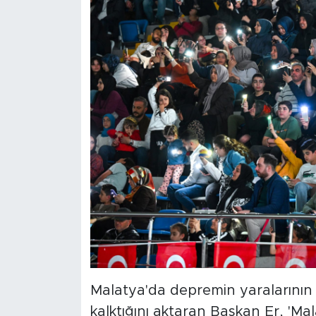
Malatya'da depremin yaralarının 
kalktığını aktaran Başkan Er, 'Mala