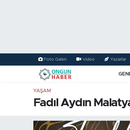
Nöbetçi Eczaneler
Hava Durumu
Namaz Vakitleri
Foto Galeri
Video
Yazarlar
Trafik Durumu
GEN
TFF 2.Lig Kırmızı Grup Puan Durumu ve Fikstür
YAŞAM
Tüm Manşetler
Fadıl Aydın Malatya
Son Dakika Haberleri
Haber Arşivi