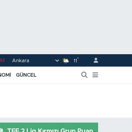
.82
°
Ankara
11
02
NOMİ
GÜNCEL
.19
.18
.19
%0
TFF 2.Lig Kırmızı Grup Puan