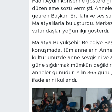
Fadıl Aydın konserine gösterdiği
düzenleme sözü vermişti. Anneler
getiren Başkan Er, ilahi ve ses sa
Malatyalılarla buluşturdu. Merk
vatandaşlar yoğun ilgi gösterdi.
Malatya Büyükşehir Belediye Baş
konuşmada, tüm annelerin Annel
kültürümüzde anne sevgisini ve a
güne sığdırmak mümkün değildir
anneler günüdür. Yılın 365 günü,
ifadelerini kullandı.