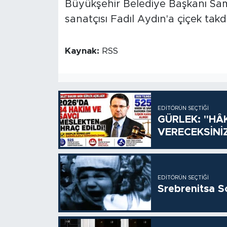
Büyükşehir Belediye Başkanı Sami
sanatçısı Fadıl Aydın'a çiçek takdi
Kaynak:
RSS
EDITÖRÜN SEÇTIĞI
GÜRLEK: "HÂ
VERECEKSİNİ
EDITÖRÜN SEÇTIĞI
Srebrenitsa S