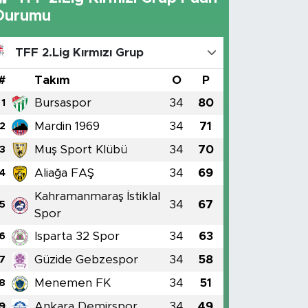
Durumu
TFF 2.Lig Kırmızı Grup
#
Takım
O
P
Bursaspor
34
80
1
Mardin 1969
34
71
2
Muş Sport Klübü
34
70
3
Aliağa FAŞ
34
69
4
Kahramanmaraş İstiklal
34
67
5
Spor
Isparta 32 Spor
34
63
6
Güzide Gebzespor
34
58
7
Menemen FK
34
51
8
Ankara Demirspor
34
49
9