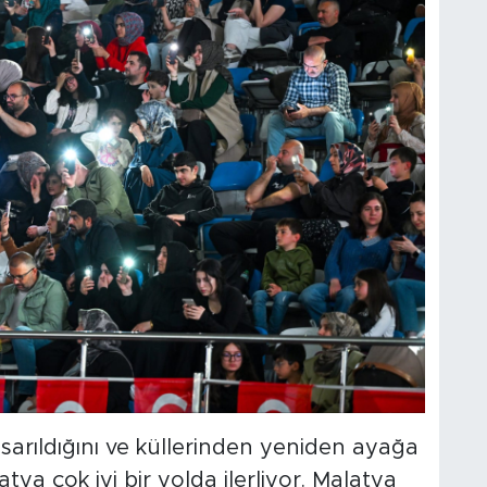
sarıldığını ve küllerinden yeniden ayağa
tya çok iyi bir yolda ilerliyor. Malatya