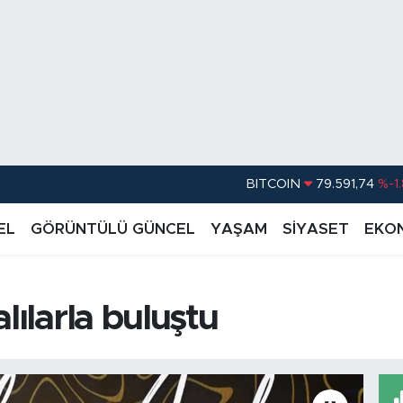
BITCOIN
79.591,74
%-1
DOLAR
45,43620
%0.
EL
GÖRÜNTÜLÜ GÜNCEL
YAŞAM
SİYASET
EKO
EURO
53,38690
%0
STERLİN
61,60380
%0
G.ALTIN
6862,09000
%0
lılarla buluştu
BİST100
14.598,00