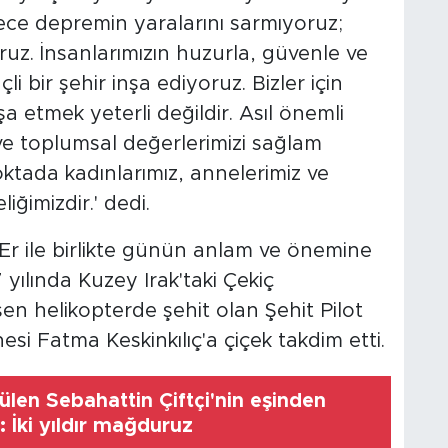
dece depremin yaralarını sarmıyoruz;
ruz. İnsanlarımızın huzurla, güvenle ve
i bir şehir inşa ediyoruz. Bizler için
a etmek yeterli değildir. Asıl önemli
 ve toplumsal değerlerimizi sağlam
ktada kadınlarımız, annelerimiz ve
ğimizdir.' dedi.
Er ile birlikte günün anlam ve önemine
yılında Kuzey Irak'taki Çekiç
n helikopterde şehit olan Şehit Pilot
si Fatma Keskinkılıç'a çiçek takdim etti.
len Sebahattin Çiftçi'nin eşinden
: İki yıldır mağduruz