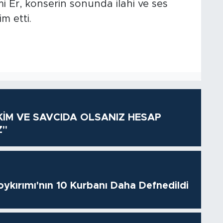
 Er, konserin sonunda ilahi ve ses
m etti.
KİM VE SAVCIDA OLSANIZ HESAP
Z"
oykırımı'nın 10 Kurbanı Daha Defnedildi