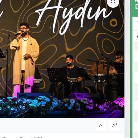
-
+
A
A