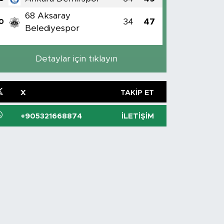
68 Aksaray
34
47
0
Belediyespor
Detaylar için tıklayın
X
TAKIP ET
+905321668874
İLETIŞIM