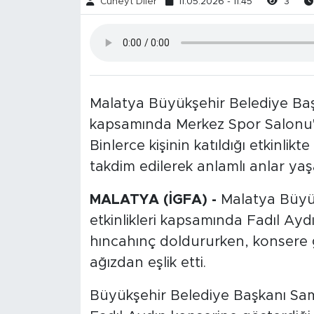
Cüneyt Diler
11.05.2026 - 11:45
3
Malatya Büyükşehir Belediye Ba
kapsamında Merkez Spor Salonu'n
Binlerce kişinin katıldığı etkinlik
takdim edilerek anlamlı anlar yaş
MALATYA (İGFA) -
Malatya Büyü
etkinlikleri kapsamında Fadıl Ayd
hıncahınç doldururken, konsere ge
ağızdan eşlik etti.
Büyükşehir Belediye Başkanı Sam