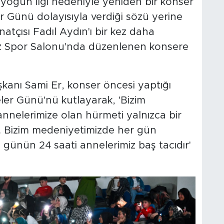
 yoğun ilgi nedeniyle yeniden bir konser
 Günü dolayısıyla verdiği sözü yerine
natçısı Fadıl Aydın'ı bir kez daha
ez Spor Salonu'nda düzenlenen konsere
kanı Sami Er, konser öncesi yaptığı
er Günü'nü kutlayarak, 'Bizim
nnelerimize olan hürmeti yalnızca bir
. Bizim medeniyetimizde her gün
 günün 24 saati annelerimiz baş tacıdır'