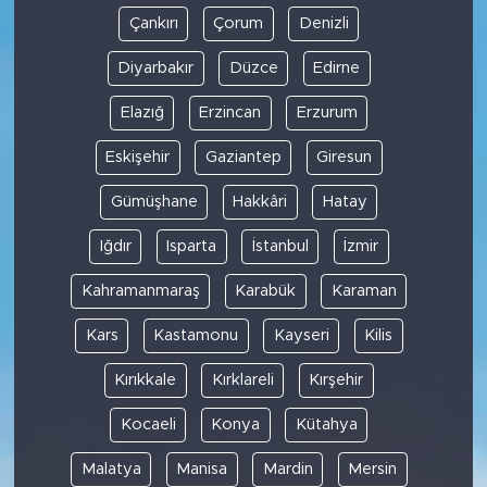
Çankırı
Çorum
Denizli
Diyarbakır
Düzce
Edirne
Elazığ
Erzincan
Erzurum
Eskişehir
Gaziantep
Giresun
Gümüşhane
Hakkâri
Hatay
Iğdır
Isparta
İstanbul
İzmir
Kahramanmaraş
Karabük
Karaman
Kars
Kastamonu
Kayseri
Kilis
Kırıkkale
Kırklareli
Kırşehir
Kocaeli
Konya
Kütahya
Malatya
Manisa
Mardin
Mersin