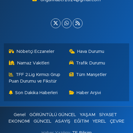
Nöbetçi Eczaneler
Hava Durumu
Namaz Vakitleri
Trafik Durumu
TFF 2.Lig Kırmızı Grup
Tüm Manşetler
Puan Durumu ve Fikstür
Son Dakika Haberleri
Haber Arşivi
Genel
GÖRÜNTÜLÜ GÜNCEL
YAŞAM
SİYASET
EKONOMİ
GÜNCEL
ASAYİŞ
EĞİTİM
YEREL
ÇEVRE
Haber Yazılımı:
TE Bilişim