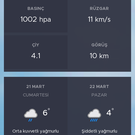
BASINÇ
RÜZGAR
1002
11
hpa
km/s
ÇIY
GÖRÜŞ
4.1
10
km
21 MART
22 MART
CUMARTESI
PAZAR
°
°
6
4
Orta kuvvetli yağmurlu
Şiddetli yağmurlu