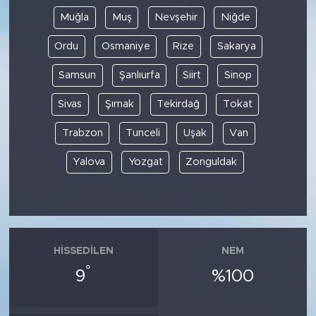
Muğla
Muş
Nevşehir
Niğde
Ordu
Osmaniye
Rize
Sakarya
Samsun
Şanlıurfa
Siirt
Sinop
Sivas
Şırnak
Tekirdağ
Tokat
Trabzon
Tunceli
Uşak
Van
Yalova
Yozgat
Zonguldak
HISSEDILEN
NEM
°
9
%100