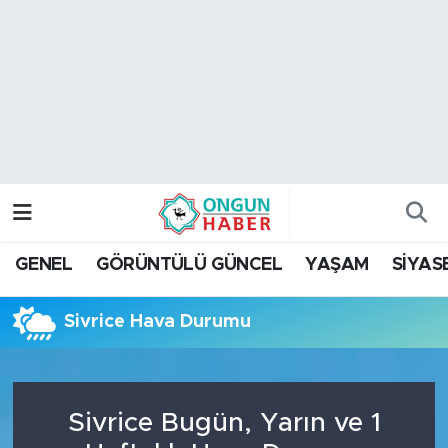
Nöbetçi Eczaneler
Hava Durumu
Namaz Vakitleri
Trafik Durumu
GENEL
GÖRÜNTÜLÜ GÜNCEL
YAŞAM
SİYAS
TFF 2.Lig Kırmızı Grup Puan Durumu ve Fikstür
Sivrice Hava Durumu
Tüm Manşetler
Son Dakika Haberleri
Sivrice Bugün, Yarın ve 1
Haber Arşivi