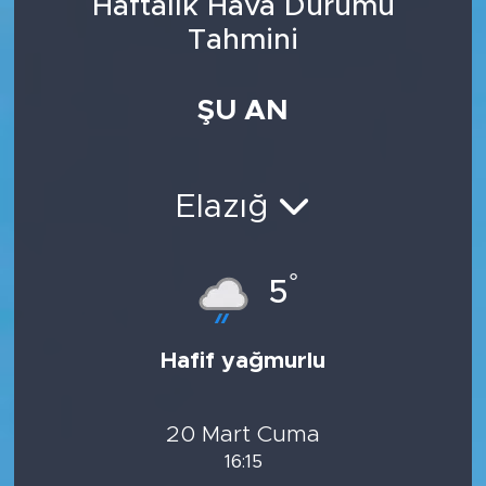
Haftalık Hava Durumu
Tahmini
ŞU AN
Elazığ
°
5
Hafif yağmurlu
20 Mart Cuma
16:15