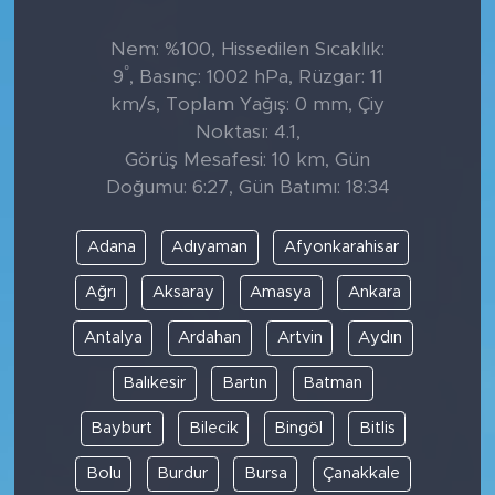
Nem: %100, Hissedilen Sıcaklık:
°
9
, Basınç: 1002 hPa, Rüzgar: 11
km/s, Toplam Yağış: 0 mm, Çiy
Noktası: 4.1,
Görüş Mesafesi: 10 km, Gün
Doğumu: 6:27, Gün Batımı: 18:34
Adana
Adıyaman
Afyonkarahisar
Ağrı
Aksaray
Amasya
Ankara
Antalya
Ardahan
Artvin
Aydın
Balıkesir
Bartın
Batman
Bayburt
Bilecik
Bingöl
Bitlis
Bolu
Burdur
Bursa
Çanakkale