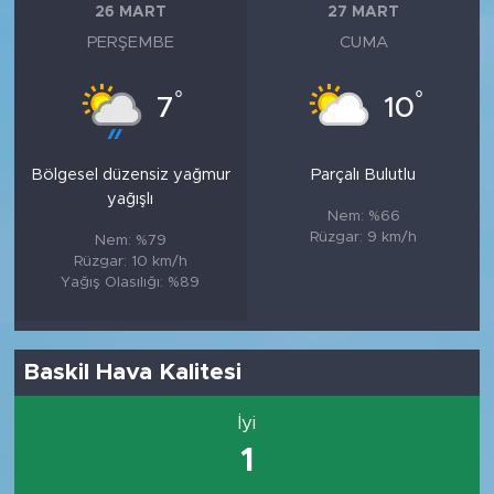
26 MART
27 MART
PERŞEMBE
CUMA
°
°
7
10
Bölgesel düzensiz yağmur
Parçalı Bulutlu
yağışlı
Nem: %66
Rüzgar: 9 km/h
Nem: %79
Rüzgar: 10 km/h
Yağış Olasılığı: %89
Baskil Hava Kalitesi
İyi
1