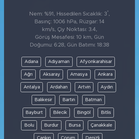
°
Nem: %91, Hissedilen Sıcaklık: 3
,
Basınç: 1006 hPa, Rüzgar: 14
km/s, Çiy Noktası: 3.4,
Görüş Mesafesi: 10 km, Gün
Doğumu: 6:28, Gün Batımı: 18:38
Adana
Adıyaman
Afyonkarahisar
Ağrı
Aksaray
Amasya
Ankara
Antalya
Ardahan
Artvin
Aydın
Balıkesir
Bartın
Batman
Bayburt
Bilecik
Bingöl
Bitlis
Bolu
Burdur
Bursa
Çanakkale
Çankırı
Çorum
Denizli