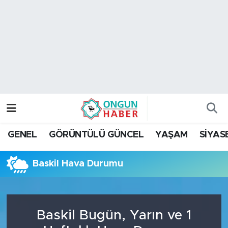
Nöbetçi Eczaneler
Hava Durumu
Namaz Vakitleri
Trafik Durumu
GENEL
GÖRÜNTÜLÜ GÜNCEL
YAŞAM
SİYAS
TFF 2.Lig Kırmızı Grup Puan Durumu ve Fikstür
Baskil Hava Durumu
Tüm Manşetler
Son Dakika Haberleri
Baskil Bugün, Yarın ve 1
Haber Arşivi