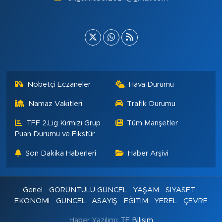
Nöbetçi Eczaneler
Hava Durumu
Namaz Vakitleri
Trafik Durumu
TFF 2.Lig Kırmızı Grup
Tüm Manşetler
Puan Durumu ve Fikstür
Son Dakika Haberleri
Haber Arşivi
Genel
GÖRÜNTÜLÜ GÜNCEL
YAŞAM
SİYASET
EKONOMİ
GÜNCEL
ASAYİŞ
EĞİTİM
YEREL
ÇEVRE
Haber Yazılımı:
TE Bilişim