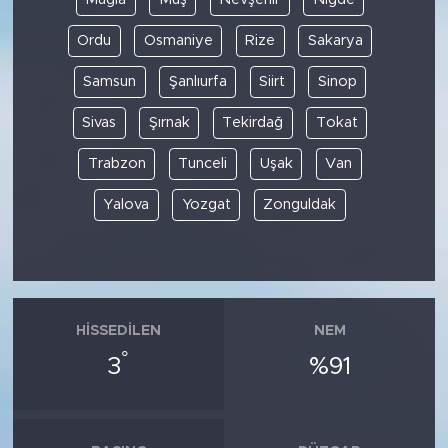
Ordu
Osmaniye
Rize
Sakarya
Samsun
Şanlıurfa
Siirt
Sinop
Sivas
Şırnak
Tekirdağ
Tokat
Trabzon
Tunceli
Uşak
Van
Yalova
Yozgat
Zonguldak
HISSEDILEN
NEM
°
3
%91