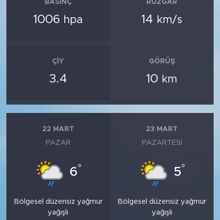
BASINÇ
RÜZGAR
1006
14
hpa
km/s
ÇIY
GÖRÜŞ
3.4
10
km
22 MART
23 MART
PAZAR
PAZARTESI
°
°
6
5
Bölgesel düzensiz yağmur
Bölgesel düzensiz yağmur
yağışlı
yağışlı