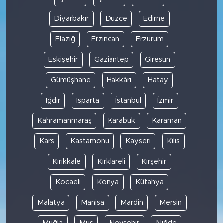
Diyarbakır
Düzce
Edirne
Elazığ
Erzincan
Erzurum
Eskişehir
Gaziantep
Giresun
Gümüşhane
Hakkâri
Hatay
Iğdır
Isparta
İstanbul
İzmir
Kahramanmaraş
Karabük
Karaman
Kars
Kastamonu
Kayseri
Kilis
Kırıkkale
Kırklareli
Kırşehir
Kocaeli
Konya
Kütahya
Malatya
Manisa
Mardin
Mersin
Muğla
Muş
Nevşehir
Niğde