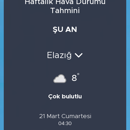
Haftalık Hava Durumu
Tahmini
ŞU AN
Elazığ
°
8
Çok bulutlu
21 Mart Cumartesi
04:30