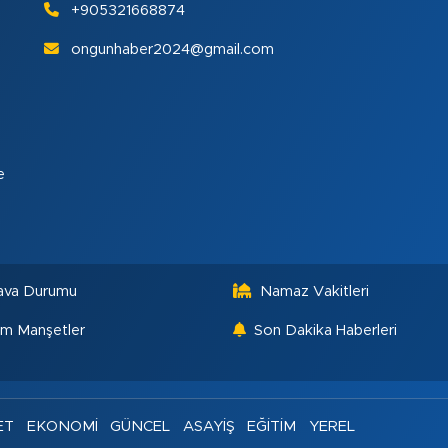
+905321668874
ongunhaber2024@gmail.com
e
ava Durumu
Namaz Vakitleri
m Manşetler
Son Dakika Haberleri
ET
EKONOMİ
GÜNCEL
ASAYİŞ
EĞİTİM
YEREL