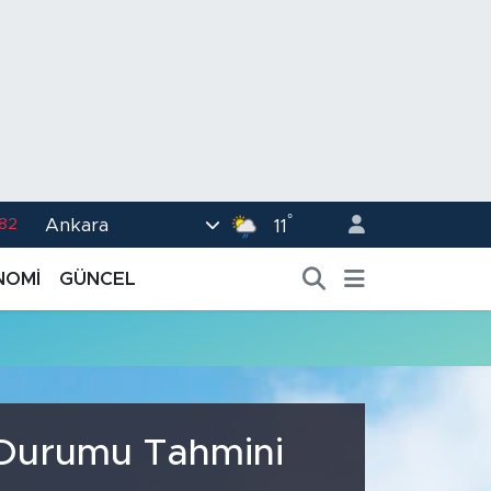
°
Ankara
.82
11
02
NOMİ
GÜNCEL
.19
.18
.19
%0
a Durumu Tahmini