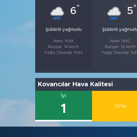
°
°
6
5
Şiddetli yağmurlu
Şiddetli yağmurl
Nem: %94
Nem: %92
Rüzgar: 14 km/h
Rüzgar: 12 km/h
Yağış Olasılığı: %93
Yağış Olasılığı: %
Kovancılar Hava Kalitesi
İyi
1
Orta