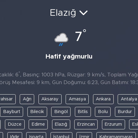
Elazığ
°
7
Hafif yağmurlu
°
aklık: 6
, Basınç: 1003 hPa, Rüzgar: 9 km/s, Toplam Yağış
örüş Mesafesi: 9 km, Gün Doğumu: 6:23, Gün Batımı: 18:
ahisar
Ağrı
Aksaray
Amasya
Ankara
Antalya
Bayburt
Bilecik
Bingöl
Bitlis
Bolu
Burdur
Düzce
Edirne
Elazığ
Erzincan
Erzurum
Es
y
Iğdır
Isparta
İstanbul
İzmir
Kahramanmaraş