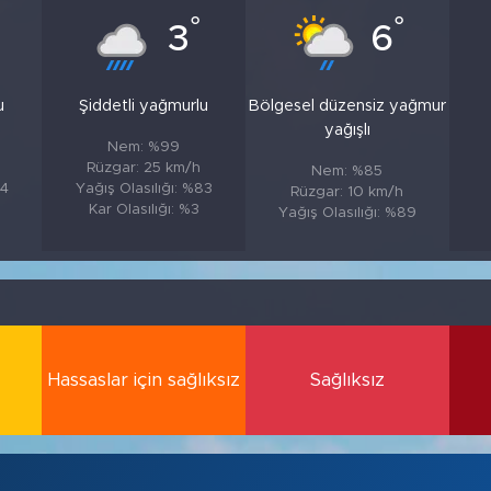
°
°
3
6
u
Şiddetli yağmurlu
Bölgesel düzensiz yağmur
yağışlı
Nem: %99
Rüzgar: 25 km/h
Nem: %85
84
Yağış Olasılığı: %83
Rüzgar: 10 km/h
Kar Olasılığı: %3
Yağış Olasılığı: %89
Hassaslar için sağlıksız
Sağlıksız