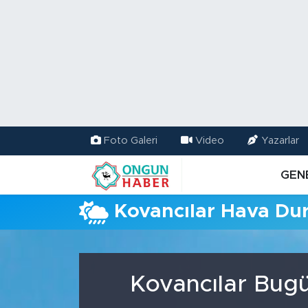
Nöbetçi Eczaneler
Hava Durumu
Namaz Vakitleri
Foto Galeri
Video
Yazarlar
Trafik Durumu
GEN
TFF 2.Lig Kırmızı Grup Puan Durumu ve Fikstür
Kovancılar Hava D
Tüm Manşetler
Son Dakika Haberleri
Kovancılar Bugü
Haber Arşivi