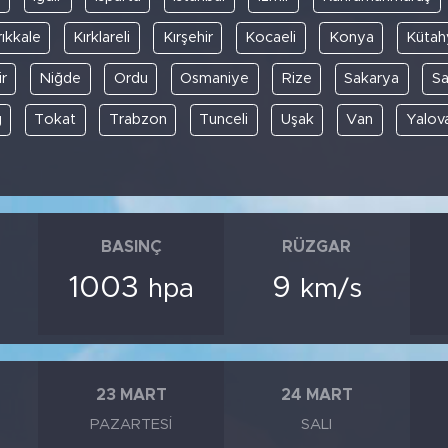
rıkkale
Kırklareli
Kırşehir
Kocaeli
Konya
Kütah
r
Niğde
Ordu
Osmaniye
Rize
Sakarya
S
ğ
Tokat
Trabzon
Tunceli
Uşak
Van
Yalov
BASINÇ
RÜZGAR
1003
9
hpa
km/s
23 MART
24 MART
PAZARTESI
SALI