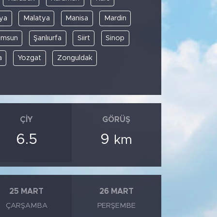
ya
Malatya
Manisa
Mardin
amsun
Şanlıurfa
Siirt
Sinop
a
Yozgat
Zonguldak
ÇIY
GÖRÜŞ
6.5
9
km
25 MART
26 MART
ÇARŞAMBA
PERŞEMBE