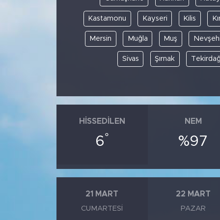
Kastamonu
Kayseri
Kilis
Kı
Mersin
Muğla
Muş
Nevşehi
Sivas
Şırnak
Tekirda
HISSEDILEN
NEM
°
6
%97
21 MART
22 MART
CUMARTESI
PAZAR