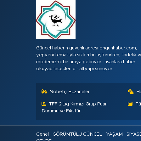
Güncel haberin güvenli adresi ongunhaber.com,
yepyeni temasıyla sizleri buluştururken, sadelik v
modernizmi bir araya getiriyor. insanlara haber
okuyabilecekleri bir altyapı sunuyor.
Nöbetçi Eczaneler
H
TFF 2.Lig Kırmızı Grup Puan
Tü
Durumu ve Fikstür
Genel
GÖRÜNTÜLÜ GÜNCEL
YAŞAM
SİYAS