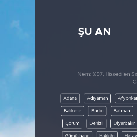
ŞU AN
Nem: %97, Hissedilen Sıc
G
Adana
Adıyaman
Afyonkar
Balıkesir
Bartın
Batman
Çorum
Denizli
Diyarbakır
Gümüşhane
Hakkâri
Hata