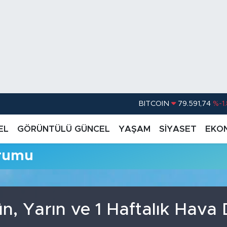
BITCOIN
79.591,74
%-1
DOLAR
45,43620
%0.
EL
GÖRÜNTÜLÜ GÜNCEL
YAŞAM
SİYASET
EKO
EURO
53,38690
%0
urumu
STERLİN
61,60380
%0
G.ALTIN
6862,09000
%0
BİST100
14.598,00
n, Yarın ve 1 Haftalık Hav