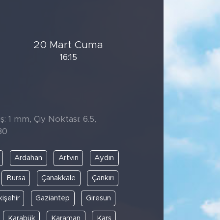
20 Mart Cuma
16:15
: 1 mm, Çiy Noktası: 6.5,
30
Ardahan
Artvin
Aydın
Bursa
Çanakkale
Çankırı
kişehir
Gaziantep
Giresun
Karabük
Karaman
Kars