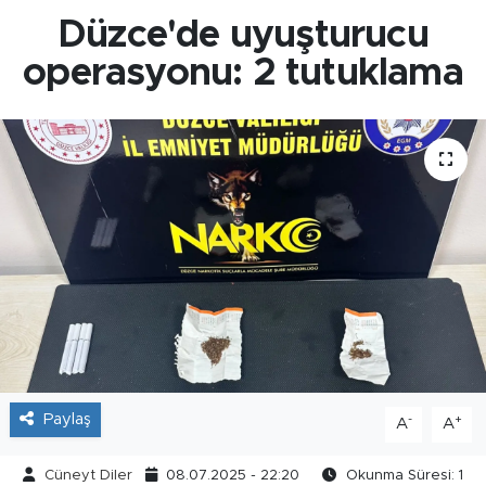
Düzce'de uyuşturucu
operasyonu: 2 tutuklama
Paylaş
-
+
A
A
Cüneyt Diler
08.07.2025 - 22:20
Okunma Süresi: 1