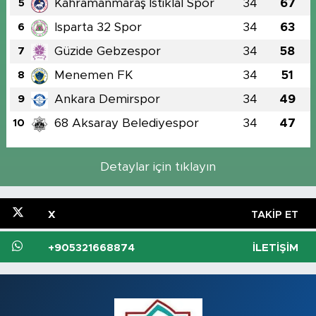
Kahramanmaraş İstiklal Spor
34
67
5
Isparta 32 Spor
34
63
6
Güzide Gebzespor
34
58
7
Menemen FK
34
51
8
Ankara Demirspor
34
49
9
68 Aksaray Belediyespor
34
47
10
Detaylar için tıklayın
X
TAKIP ET
+905321668874
İLETIŞIM