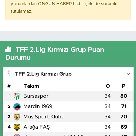
yorumlardan ONGUN HABER hiçbir şekilde sorumlu
tutulamaz.
TFF 2.Lig Kırmızı Grup Puan
Durumu
TFF 2.Lig Kırmızı Grup
#
Takım
O
P
Bursaspor
34
80
1
Mardin 1969
34
71
2
Muş Sport Klübü
34
70
3
Aliağa FAŞ
34
69
4