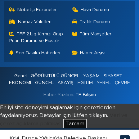
Nöbetçi Eczaneler
Hava Durumu
Namaz Vakitleri
Trafik Durumu
TFF 2.Lig Kırmızı Grup
Tüm Manşetler
Puan Durumu ve Fikstür
Son Dakika Haberleri
Haber Arşivi
Genel
GÖRÜNTÜLÜ GÜNCEL
YAŞAM
SİYASET
EKONOMİ
GÜNCEL
ASAYİŞ
EĞİTİM
YEREL
ÇEVRE
Haber Yazılımı:
TE Bilişim
En iyi site deneyimi sağlamak için çerezlerden
faydalanıyoruz. Detaylar için lütfen tıklayın.
Veri ve
çerez açıklama politikası
Tamam
Düzce Yığılca'da Belediye Başkanı
10:14