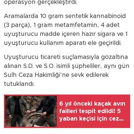
operasyon gerçekleştirdi.
Aramalarda 10 gram sentetik kannabinoid
(3 parça), 1 gram metamfetamin, 4 adet
uyuşturucu madde içeren hazır sigara ve 1
uyuşturucu kullanım aparatı ele geçirildi.
Uyuşturucu ticareti suçlamasıyla gözaltına
alınan S.D. ve S.O. isimli şüpheliler, aynı gün
Sulh Ceza Hakimliği’ne sevk edilerek
tutuklandı.
6 yıl önceki kaçak avın
failleri tespit edildi! 5
yaban keçisi için ceza
uygulandı