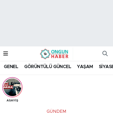
Nöbetçi Eczaneler
Hava Durumu
Namaz Vakitleri
Trafik Durumu
GENEL
GÖRÜNTÜLÜ GÜNCEL
YAŞAM
SİYAS
TFF 2.Lig Kırmızı Grup Puan Durumu ve Fikstür
Tüm Manşetler
Son Dakika Haberleri
ASAYİŞ
Haber Arşivi
GÜNDEM