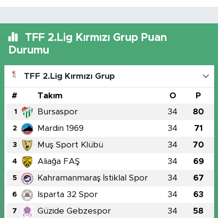
TFF 2.Lig Kırmızı Grup Puan
Durumu
TFF 2.Lig Kırmızı Grup
#
Takım
O
P
Bursaspor
34
80
1
Mardin 1969
34
71
2
Muş Sport Klübü
34
70
3
Aliağa FAŞ
34
69
4
Kahramanmaraş İstiklal Spor
34
67
5
Isparta 32 Spor
34
63
6
Güzide Gebzespor
34
58
7