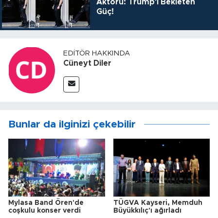
Aktörü: Trump'ı Bekleten
Güç!
EDITÖR HAKKINDA
Cüneyt Diler
Bunlar da ilginizi çekebilir
Mylasa Band Ören'de
TÜGVA Kayseri, Memduh
coşkulu konser verdi
Büyükkılıç'ı ağırladı