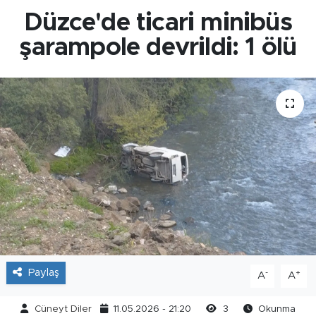
Düzce'de ticari minibüs
şarampole devrildi: 1 ölü
Paylaş
-
+
A
A
Cüneyt Diler
11.05.2026 - 21:20
3
Okunma