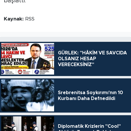
başlattı.
Kaynak:
RSS
GÜRLEK: "HÂKİM VE SAVCIDA
OLSANIZ HESAP
VERECEKSİNİZ"
Srebrenitsa Soykırımı'nın 10
Kurbanı Daha Defnedildi
Diplomatik Krizlerin "Cool"