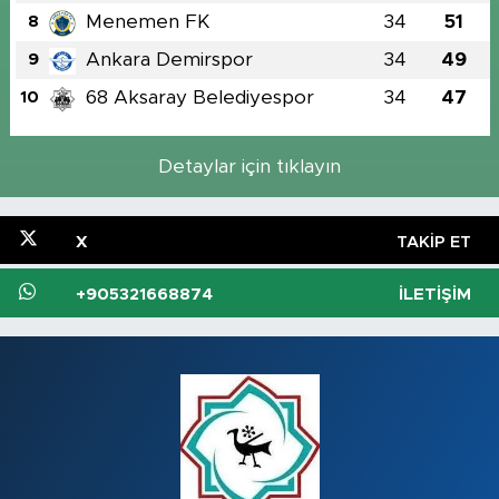
Menemen FK
34
51
8
Ankara Demirspor
34
49
9
68 Aksaray Belediyespor
34
47
10
Detaylar için tıklayın
X
TAKIP ET
+905321668874
İLETIŞIM