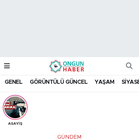
Nöbetçi Eczaneler
Hava Durumu
Namaz Vakitleri
Trafik Durumu
GENEL
GÖRÜNTÜLÜ GÜNCEL
YAŞAM
SİYAS
TFF 2.Lig Kırmızı Grup Puan Durumu ve Fikstür
Tüm Manşetler
Son Dakika Haberleri
ASAYİŞ
Haber Arşivi
GÜNDEM