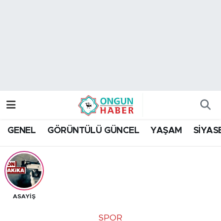
Nöbetçi Eczaneler
Hava Durumu
Namaz Vakitleri
Trafik Durumu
GENEL
GÖRÜNTÜLÜ GÜNCEL
YAŞAM
SİYAS
TFF 2.Lig Kırmızı Grup Puan Durumu ve Fikstür
Tüm Manşetler
Son Dakika Haberleri
ASAYİŞ
Haber Arşivi
SPOR