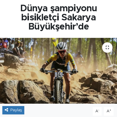
Dünya şampiyonu
bisikletçi Sakarya
Büyükşehir’de
Paylaş
-
+
A
A