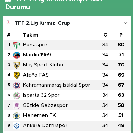
Durumu
TFF 2.Lig Kırmızı Grup
#
Takım
O
P
Bursaspor
34
80
1
Mardin 1969
34
71
2
Muş Sport Klübü
34
70
3
Aliağa FAŞ
34
69
4
Kahramanmaraş İstiklal Spor
34
67
5
Isparta 32 Spor
34
63
6
Güzide Gebzespor
34
58
7
Menemen FK
34
51
8
Ankara Demirspor
34
49
9