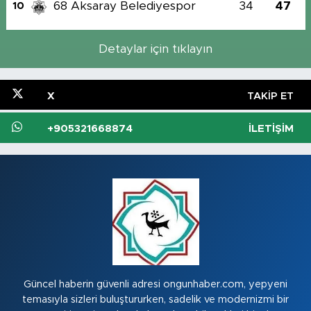
68 Aksaray Belediyespor
34
47
10
Detaylar için tıklayın
X
TAKIP ET
+905321668874
İLETIŞIM
Güncel haberin güvenli adresi ongunhaber.com, yepyeni
temasıyla sizleri buluştururken, sadelik ve modernizmi bir