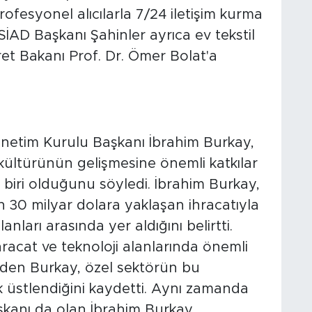
ofesyonel alıcılarla 7/24 iletişim kurma
SİAD Başkanı Şahinler ayrıca ev tekstil
ret Bakanı Prof. Dr. Ömer Bolat'a
önetim Kurulu Başkanı İbrahim Burkay,
kültürünün gelişmesine önemli katkılar
biri olduğunu söyledi. İbrahim Burkay,
n 30 milyar dolara yaklaşan ihracatıyla
nları arasında yer aldığını belirtti.
hracat ve teknoloji alanlarında önemli
e eden Burkay, özel sektörün bu
üstlendiğini kaydetti. Aynı zamanda
şkanı da olan İbrahim Burkay,