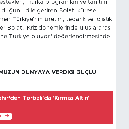
destekleri, marka programları ve tanıtım
lduğunu dile getiren Bolat, küresel
en Türkiye'nin üretim, tedarik ve lojistik
er Bolat, 'Kriz dönemlerinde uluslararası
ine Türkiye oluyor.' değerlendirmesinde
ÜMÜZÜN DÜNYAYA VERDİĞİ GÜÇLÜ
hir'den Torbalı'da 'Kırmızı Altın'
le