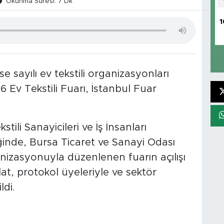
Okunma Süresi: 7 Dk
1
 sayılı ev tekstili organizasyonları
Ev Tekstili Fuarı, İstanbul Fuar
stili Sanayicileri ve İş İnsanları
ğinde, Bursa Ticaret ve Sanayi Odası
anizasyonuyla düzenlenen fuarın açılışı
at, protokol üyeleriyle ve sektör
ldi.