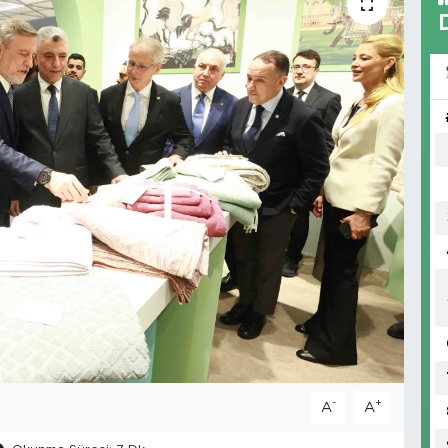
-
+
A
A