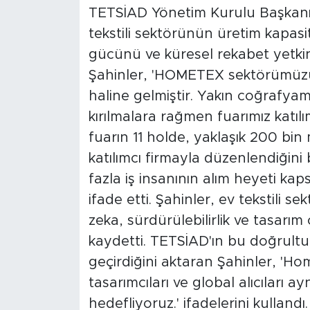
TETSİAD Yönetim Kurulu Başkanı
tekstili sektörünün üretim kapasi
gücünü ve küresel rekabet yetkin
Şahinler, 'HOMETEX sektörümüzü
haline gelmiştir. Yakın coğrafya
kırılmalara rağmen fuarımız katıl
fuarın 11 holde, yaklaşık 200 bin
katılımcı firmayla düzenlendiğini
fazla iş insanının alım heyeti k
ifade etti. Şahinler, ev tekstili 
zeka, sürdürülebilirlik ve tasarım 
kaydetti. TETSİAD'ın bu doğrul
geçirdiğini aktaran Şahinler, 'Hom
tasarımcıları ve global alıcıları a
hedefliyoruz.' ifadelerini kulland