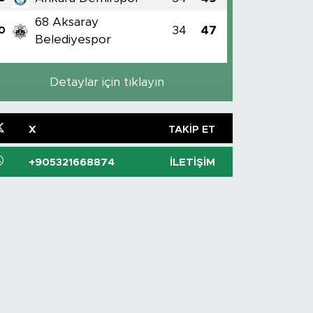
68 Aksaray
34
47
0
Belediyespor
Detaylar için tıklayın
X
TAKIP ET
+905321668874
İLETIŞIM