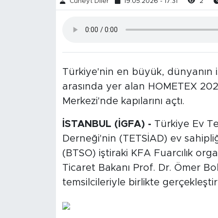
Cüneyt Diler
19.05.2026 - 17:31
2
Türkiye'nin en büyük, dünyanın ise
arasında yer alan HOMETEX 2026 
Merkezi'nde kapılarını açtı.
İSTANBUL (İGFA) -
Türkiye Ev Tek
Derneği'nin (TETSİAD) ev sahipli
(BTSO) iştiraki KFA Fuarcılık org
Ticaret Bakanı Prof. Dr. Ömer Bol
temsilcileriyle birlikte gerçekleştiri