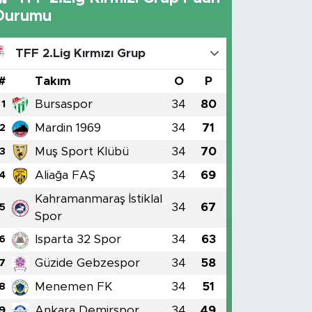
Durumu
TFF 2.Lig Kırmızı Grup
#
Takım
O
P
Bursaspor
34
80
1
Mardin 1969
34
71
2
Muş Sport Klübü
34
70
3
Aliağa FAŞ
34
69
4
Kahramanmaraş İstiklal
34
67
5
Spor
Isparta 32 Spor
34
63
6
Güzide Gebzespor
34
58
7
Menemen FK
34
51
8
Ankara Demirspor
34
49
9