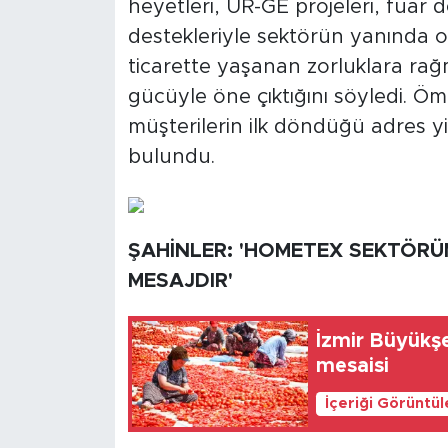
heyetleri, UR-GE projeleri, fuar 
destekleriyle sektörün yanında o
ticarette yaşanan zorluklara rağm
gücüyle öne çıktığını söyledi. Öm
müşterilerin ilk döndüğü adres y
bulundu.
ŞAHİNLER: 'HOMETEX SEKTÖR
MESAJDIR'
İzmir Büyükşe
mesaisi
İçeriği Görüntü