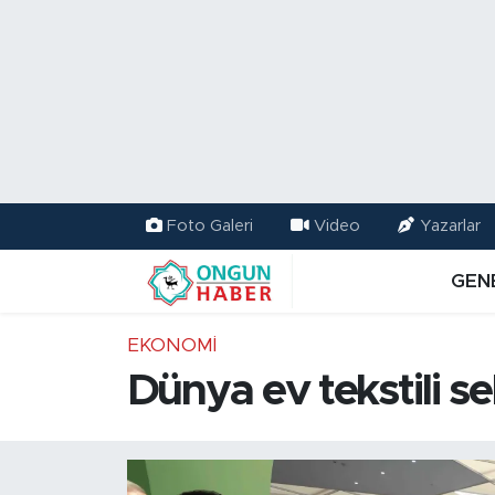
Nöbetçi Eczaneler
Hava Durumu
Namaz Vakitleri
Foto Galeri
Video
Yazarlar
Trafik Durumu
GEN
TFF 2.Lig Kırmızı Grup Puan Durumu ve Fikstür
EKONOMİ
Tüm Manşetler
Dünya ev tekstili 
Son Dakika Haberleri
Haber Arşivi