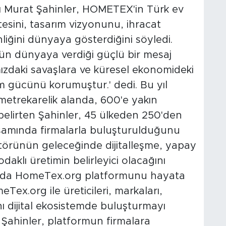
 Murat Şahinler, HOMETEX'in Türk ev
tesini, tasarım vizyonunu, ihracat
liğini dünyaya gösterdiğini söyledi.
n dünyaya verdiği güçlü bir mesaj
mızdaki savaşlara ve küresel ekonomideki
ım gücünü korumuştur.' dedi. Bu yıl
 metrekarelik alanda, 600'e yakın
 belirten Şahinler, 45 ülkeden 250'den
apsamında firmalarla buluşturulduğunu
sektörünün geleceğinde dijitalleşme, yapay
odaklı üretimin belirleyici olacağını
tuda HomeTex.org platformunu hayata
eTex.org ile üreticileri, markaları,
ynı dijital ekosistemde buluşturmayı
ı. Şahinler, platformun firmalara