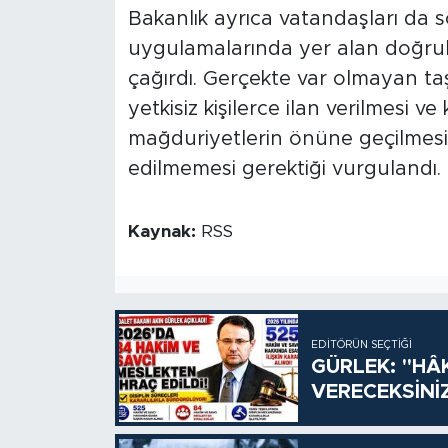
Bakanlık ayrıca vatandaşları da
uygulamalarında yer alan doğrula
çağırdı. Gerçekte var olmayan ta
yetkisiz kişilerce ilan verilmesi ve
mağduriyetlerin önüne geçilmesi 
edilmemesi gerektiği vurgulandı.
Kaynak:
RSS
EDITÖRÜN SEÇTIĞI
GÜRLEK: "HÂ
VERECEKSİNİ