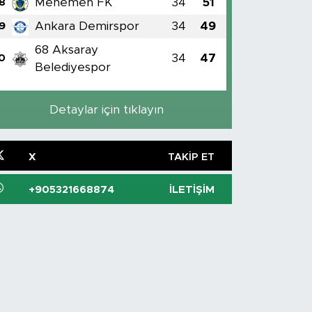
Menemen FK
34
51
8
Ankara Demirspor
34
49
9
68 Aksaray
34
47
0
Belediyespor
Detaylar için tıklayın
X
TAKIP ET
+905321668874
İLETIŞIM