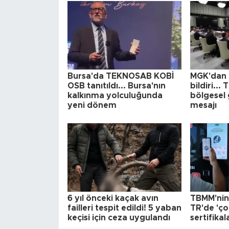
Bursa'da TEKNOSAB KOBİ
MGK'dan 
OSB tanıtıldı... Bursa'nın
bildiri...
kalkınma yolculuğunda
bölgesel 
yeni dönem
mesajı
6 yıl önceki kaçak avın
TBMM'nin 
failleri tespit edildi! 5 yaban
TR'de 'çok
keçisi için ceza uygulandı
sertifikal