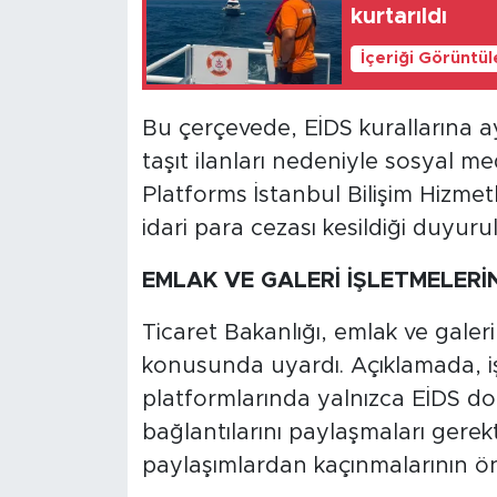
kurtarıldı
İçeriği Görüntü
Bu çerçevede, EİDS kurallarına a
taşıt ilanları nedeniyle sosyal m
Platforms İstanbul Bilişim Hizmet
idari para cezası kesildiği duyuru
EMLAK VE GALERİ İŞLETMELERİ
Ticaret Bakanlığı, emlak ve galeri
konusunda uyardı. Açıklamada, i
platformlarında yalnızca EİDS d
bağlantılarını paylaşmaları gerekt
paylaşımlardan kaçınmalarının öne