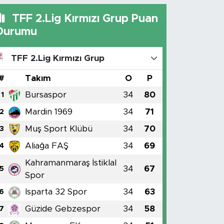
TFF 2.Lig Kırmızı Grup Puan
Durumu
TFF 2.Lig Kırmızı Grup
#
Takım
O
P
Bursaspor
34
80
1
Mardin 1969
34
71
2
Muş Sport Klübü
34
70
3
Aliağa FAŞ
34
69
4
Kahramanmaraş İstiklal
34
67
5
Spor
Isparta 32 Spor
34
63
6
Güzide Gebzespor
34
58
7