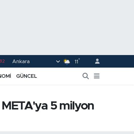
.82
°
Ankara
11
02
.19
NOMİ
GÜNCEL
.18
.19
n META'ya 5 milyon
%0