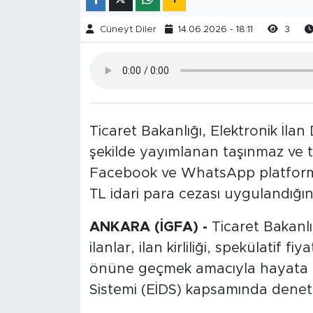
Cüneyt Diler
14.06.2026 - 18:11
3
Ticaret Bakanlığı, Elektronik İlan
şekilde yayımlanan taşınmaz ve ta
Facebook ve WhatsApp platforml
TL idari para cezası uygulandığını
ANKARA (İGFA) -
Ticaret Bakanlı
ilanlar, ilan kirliliği, spekülatif f
önüne geçmek amacıyla hayata ge
Sistemi (EİDS) kapsamında deneti