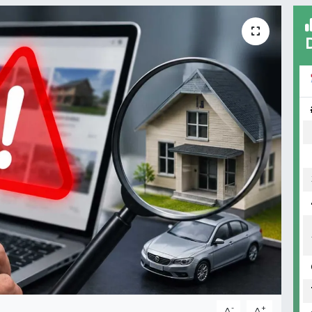
-
+
A
A