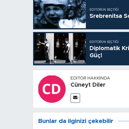
EDITÖRÜN SEÇTIĞI
Srebrenitsa S
EDITÖRÜN SEÇTIĞI
Diplomatik Kr
Güç!
EDITÖR HAKKINDA
Cüneyt Diler
Bunlar da ilginizi çekebilir