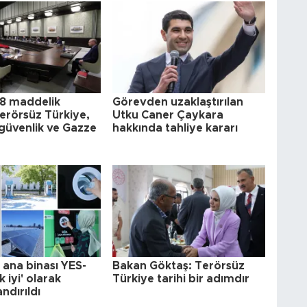
8 maddelik
Görevden uzaklaştırılan
 Terörsüz Türkiye,
Utku Caner Çaykara
güvenlik ve Gazze
hakkında tahliye kararı
ana binası YES-
Bakan Göktaş: Terörsüz
 iyi' olarak
Türkiye tarihi bir adımdır
andırıldı