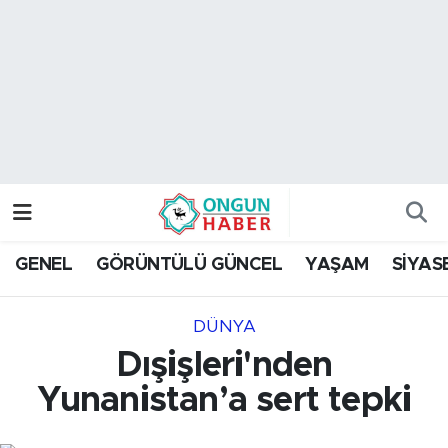
Nöbetçi Eczaneler
Hava Durumu
Namaz Vakitleri
Trafik Durumu
GENEL
GÖRÜNTÜLÜ GÜNCEL
YAŞAM
SİYAS
TFF 2.Lig Kırmızı Grup Puan Durumu ve Fikstür
DÜNYA
Tüm Manşetler
Dışişleri'nden
Son Dakika Haberleri
Yunanistan’a sert tepki
Haber Arşivi