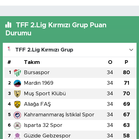
TFF 2.Lig Kırmızı Grup Puan
Durumu
TFF 2.Lig Kırmızı Grup
#
Takım
O
P
Bursaspor
34
80
1
Mardin 1969
34
71
2
Muş Sport Klübü
34
70
3
Aliağa FAŞ
34
69
4
Kahramanmaraş İstiklal Spor
34
67
5
Isparta 32 Spor
34
63
6
Güzide Gebzespor
34
58
7