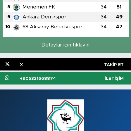
Menemen FK
34
51
8
Ankara Demirspor
34
49
9
68 Aksaray Belediyespor
34
47
10
Detaylar için tıklayın
X
TAKIP ET
+905321668874
İLETIŞIM