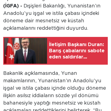
(İGFA) -
Dışişleri Bakanlığı, Yunanistan’ın
Anadolu’yu işgal ve istila çabası içindeki
döneme dair mesnetsiz ve küstah
açıklamalarını reddettiğini duyurdu.
İletişim Başkanı Duran:
Barış çabalarını sabote
eden saldırılar
durdurulmalı
Bakanlık açıklamasında, Yunan
makamlarının, Yunanistan’ın Anadolu’yu
işgal ve istila çabası içinde olduğu döneme
ilişkin asılsız iddiaların sözde yıl dönümü
bahanesiyle yaptığı mesnetsiz ve küstah
açıklamaları reddettiklerini belirterek, "Bu