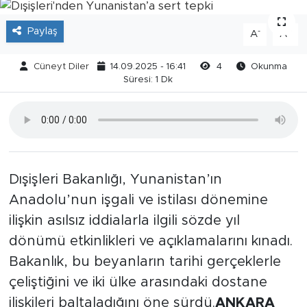
Paylaş
-
+
A
A
Cüneyt Diler
14.09.2025 - 16:41
4
Okunma
Süresi: 1 Dk
Dışişleri Bakanlığı, Yunanistan’ın
Anadolu’nun işgali ve istilası dönemine
ilişkin asılsız iddialarla ilgili sözde yıl
dönümü etkinlikleri ve açıklamalarını kınadı.
Bakanlık, bu beyanların tarihi gerçeklerle
çeliştiğini ve iki ülke arasındaki dostane
ilişkileri baltaladığını öne sürdü.
ANKARA