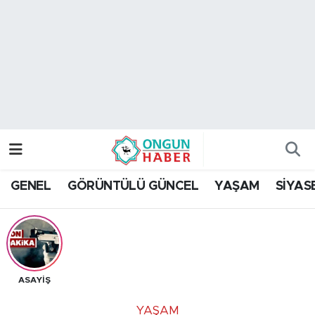
Nöbetçi Eczaneler
Hava Durumu
Namaz Vakitleri
Trafik Durumu
GENEL
GÖRÜNTÜLÜ GÜNCEL
YAŞAM
SİYAS
TFF 2.Lig Kırmızı Grup Puan Durumu ve Fikstür
Tüm Manşetler
Son Dakika Haberleri
ASAYİŞ
Haber Arşivi
YAŞAM