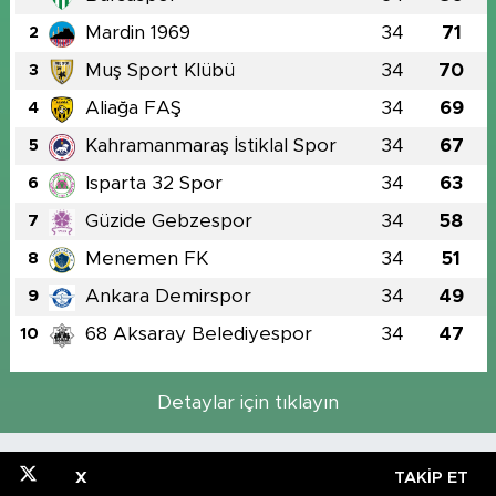
Mardin 1969
34
71
2
Muş Sport Klübü
34
70
3
Aliağa FAŞ
34
69
4
Kahramanmaraş İstiklal Spor
34
67
5
Isparta 32 Spor
34
63
6
Güzide Gebzespor
34
58
7
Menemen FK
34
51
8
Ankara Demirspor
34
49
9
68 Aksaray Belediyespor
34
47
10
Detaylar için tıklayın
X
TAKIP ET