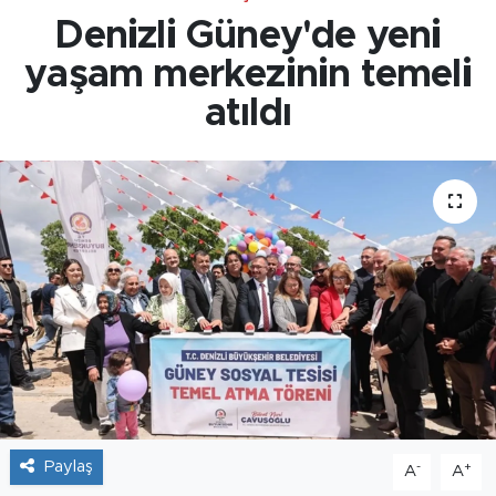
Denizli Güney'de yeni
yaşam merkezinin temeli
atıldı
Paylaş
-
+
A
A