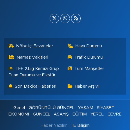
Nöbetçi Eczaneler
Hava Durumu
Namaz Vakitleri
Trafik Durumu
TFF 2.Lig Kırmızı Grup
Tüm Manşetler
Puan Durumu ve Fikstür
Son Dakika Haberleri
Haber Arşivi
Genel
GÖRÜNTÜLÜ GÜNCEL
YAŞAM
SİYASET
EKONOMİ
GÜNCEL
ASAYİŞ
EĞİTİM
YEREL
ÇEVRE
Haber Yazılımı:
TE Bilişim