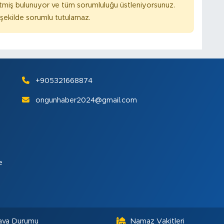
tmiş bulunuyor ve tüm sorumluluğu üstleniyorsunuz.
ekilde sorumlu tutulamaz.
+905321668874
ongunhaber2024@gmail.com
e
ava Durumu
Namaz Vakitleri