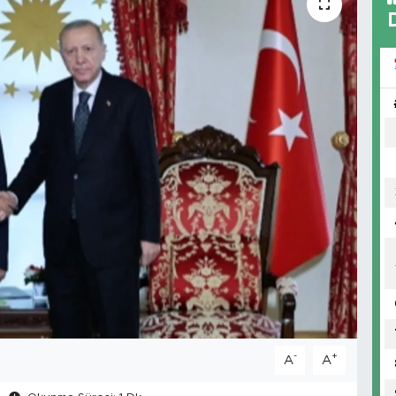
-
+
A
A