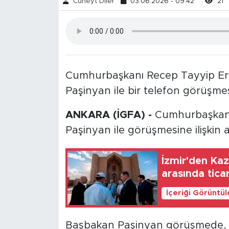
Cüneyt Diler
03.06.2026 - 09:42
21
Cumhurbaşkanı Recep Tayyip Er
Paşinyan ile bir telefon görüşmesi
ANKARA (İGFA) -
Cumhurbaşkanı
Paşinyan ile görüşmesine ilişkin a
İzmir'den Kaza
arasında tica
İçeriği Görüntü
Başbakan Paşinyan görüşmede, 