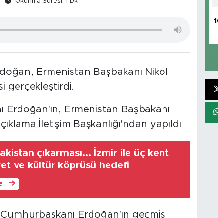
Okunma Süresi: 1 Dk
1
doğan, Ermenistan Başbakanı Nikol
 gerçekleştirdi.
 Erdoğan'ın, Ermenistan Başbakanı
çıklama İletişim Başkanlığı'ndan yapıldı.
kistan çıkarması... İzmir ile üç kent
ret ve kültür köprüsü hedefi
le
Cumhurbaşkanı Erdoğan'ın geçmiş