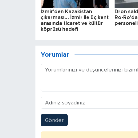
İzmir'den Kazakistan
Dron sald
çıkarması... İzmir ile üç kent
Ro-Ro'dak
arasında ticaret ve kültür
personeli
köprüsü hedefi
Yorumlar
Gönder