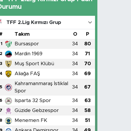
Durumu
TFF 2.Lig Kırmızı Grup
#
Takım
O
P
Bursaspor
34
80
1
Mardin 1969
34
71
2
Muş Sport Klübü
34
70
3
Aliağa FAŞ
34
69
4
Kahramanmaraş İstiklal
34
67
5
Spor
Isparta 32 Spor
34
63
6
Güzide Gebzespor
34
58
7
Menemen FK
34
51
8
Ankara Demirspor
34
49
9