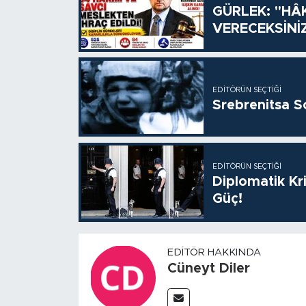
GÜRLEK: "HÂ
VERECEKSİNİ
EDITÖRÜN SEÇTIĞI
Srebrenitsa S
EDITÖRÜN SEÇTIĞI
Diplomatik Kr
Güç!
EDITÖR HAKKINDA
Cüneyt Diler