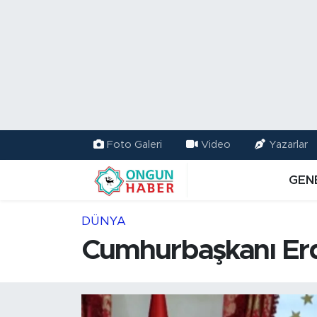
Nöbetçi Eczaneler
Hava Durumu
Namaz Vakitleri
Foto Galeri
Video
Yazarlar
Trafik Durumu
GEN
TFF 2.Lig Kırmızı Grup Puan Durumu ve Fikstür
DÜNYA
Tüm Manşetler
Cumhurbaşkanı Erd
Son Dakika Haberleri
Haber Arşivi