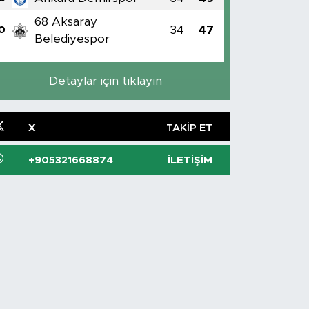
68 Aksaray
34
47
0
Belediyespor
Detaylar için tıklayın
X
TAKIP ET
+905321668874
İLETIŞIM