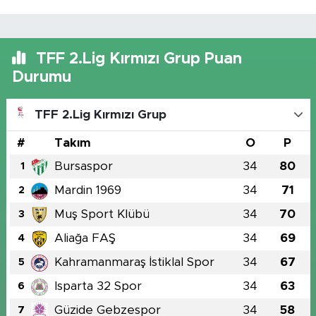
TFF 2.Lig Kırmızı Grup Puan
Durumu
TFF 2.Lig Kırmızı Grup
#
Takım
O
P
Bursaspor
34
80
1
Mardin 1969
34
71
2
Muş Sport Klübü
34
70
3
Aliağa FAŞ
34
69
4
Kahramanmaraş İstiklal Spor
34
67
5
Isparta 32 Spor
34
63
6
Güzide Gebzespor
34
58
7