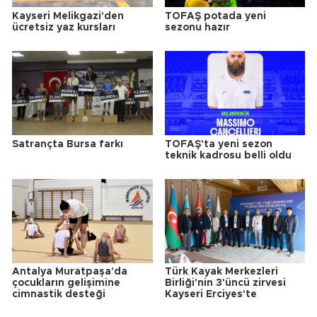
Kayseri Melikgazi'den
TOFAŞ potada yeni
ücretsiz yaz kursları
sezonu hazır
Satrançta Bursa farkı
TOFAŞ'ta yeni sezon
teknik kadrosu belli oldu
Antalya Muratpaşa'da
Türk Kayak Merkezleri
çocukların gelişimine
Birliği'nin 3'üncü zirvesi
cimnastik desteği
Kayseri Erciyes'te