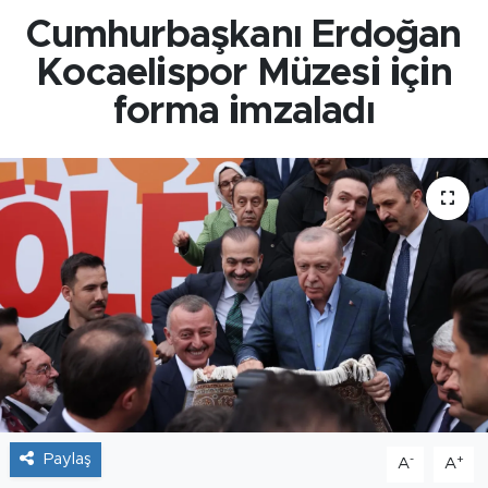
Cumhurbaşkanı Erdoğan
Kocaelispor Müzesi için
forma imzaladı
Paylaş
-
+
A
A