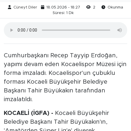
Cüneyt Diler
18.05.2026 - 18:27
2
Okunma
Süresi: 1 Dk
Cumhurbaşkanı Recep Tayyip Erdoğan,
yapımı devam eden Kocaelispor Müzesi için
forma imzaladı. Kocaelispor'un çubuklu
forması Kocaeli Büyükşehir Belediye
Başkanı Tahir Büyükakın tarafından
imzalatıldı.
KOCAELİ (İGFA) -
Kocaeli Büyükşehir
Belediye Başkanı Tahir Büyükakın'ın,
'Amatörden Süper Lig'e' diyerek