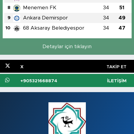
Menemen FK
34
51
8
Ankara Demirspor
34
49
9
68 Aksaray Belediyespor
34
47
10
Detaylar için tıklayın
X
TAKIP ET
+905321668874
İLETIŞIM