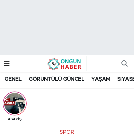
Nöbetçi Eczaneler
Hava Durumu
Namaz Vakitleri
Trafik Durumu
GENEL
GÖRÜNTÜLÜ GÜNCEL
YAŞAM
SİYAS
TFF 2.Lig Kırmızı Grup Puan Durumu ve Fikstür
Tüm Manşetler
Son Dakika Haberleri
ASAYİŞ
Haber Arşivi
SPOR