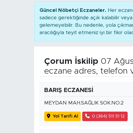
Güncel Nöbetçi Eczaneler.
Her eczane
sadece gerektiğinde açık kalabilir ve
gelemeyebilir. Bu nedenle, yola çıkm
aracılığıyla teyit etmeniz iyi bir fikir ola
Çorum İskilip
07 Ağus
eczane adres, telefon 
BARIŞ ECZANESİ
MEYDAN MAH.SAĞLIK SOK.NO:2
Yol Tarifi Al
0 (364) 511 51 12