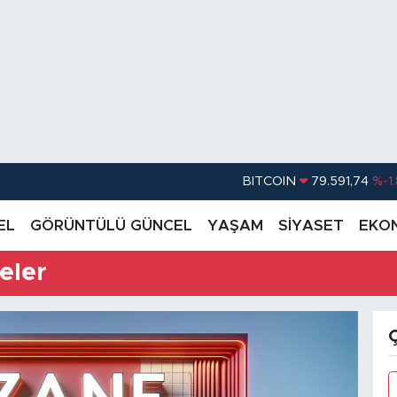
BITCOIN
79.591,74
%-1
DOLAR
45,43620
%0.
EL
GÖRÜNTÜLÜ GÜNCEL
YAŞAM
SİYASET
EKO
EURO
53,38690
%0
eler
STERLİN
61,60380
%0
G.ALTIN
6862,09000
%0
BİST100
14.598,00