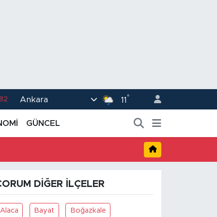
°
Ankara
.82
11
02
NOMİ
GÜNCEL
.19
.18
.19
ÇORUM DIĞER İLÇELER
%0
Alaca
Bayat
Boğazkale