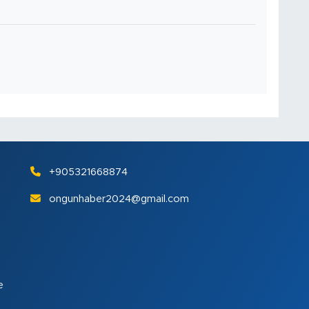
+905321668874
ongunhaber2024@gmail.com
e