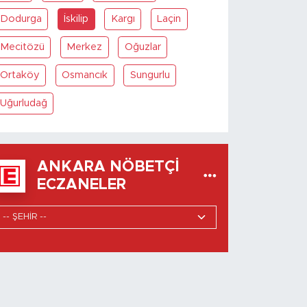
Dodurga
İskilip
Kargı
Laçin
Mecitözü
Merkez
Oğuzlar
Ortaköy
Osmancık
Sungurlu
Uğurludağ
ANKARA NÖBETÇI
ECZANELER