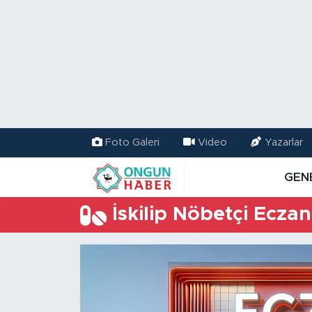
Nöbetçi Eczaneler
Hava Durumu
Namaz Vakitleri
Foto Galeri
Video
Yazarlar
Trafik Durumu
GEN
TFF 2.Lig Kırmızı Grup Puan Durumu ve Fikstür
İskilip Nöbetçi Eczan
Tüm Manşetler
Son Dakika Haberleri
Haber Arşivi