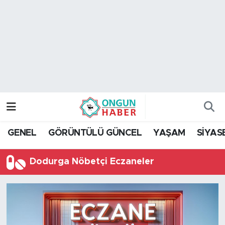
Nöbetçi Eczaneler
Hava Durumu
Namaz Vakitleri
Trafik Durumu
GENEL
GÖRÜNTÜLÜ GÜNCEL
YAŞAM
SİYAS
TFF 2.Lig Kırmızı Grup Puan Durumu ve Fikstür
Dodurga Nöbetçi Eczaneler
Tüm Manşetler
Son Dakika Haberleri
Haber Arşivi