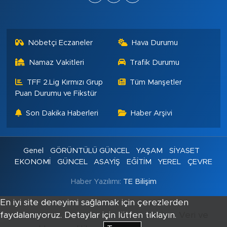
Nöbetçi Eczaneler
Hava Durumu
Namaz Vakitleri
Trafik Durumu
TFF 2.Lig Kırmızı Grup
Tüm Manşetler
Puan Durumu ve Fikstür
Son Dakika Haberleri
Haber Arşivi
Genel
GÖRÜNTÜLÜ GÜNCEL
YAŞAM
SİYASET
EKONOMİ
GÜNCEL
ASAYİŞ
EĞİTİM
YEREL
ÇEVRE
Haber Yazılımı:
TE Bilişim
En iyi site deneyimi sağlamak için çerezlerden
faydalanıyoruz. Detaylar için lütfen tıklayın.
Veri ve