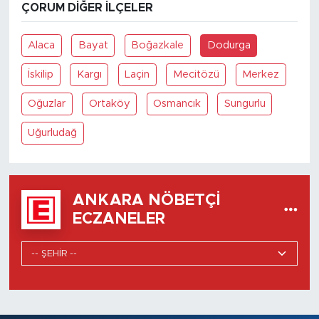
ÇORUM DIĞER İLÇELER
Alaca
Bayat
Boğazkale
Dodurga
İskilip
Kargı
Laçin
Mecitözü
Merkez
Oğuzlar
Ortaköy
Osmancık
Sungurlu
Uğurludağ
ANKARA NÖBETÇI
ECZANELER