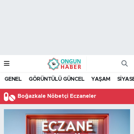
Nöbetçi Eczaneler
Hava Durumu
Namaz Vakitleri
Trafik Durumu
GENEL
GÖRÜNTÜLÜ GÜNCEL
YAŞAM
SİYAS
TFF 2.Lig Kırmızı Grup Puan Durumu ve Fikstür
Boğazkale Nöbetçi Eczaneler
Tüm Manşetler
Son Dakika Haberleri
Haber Arşivi