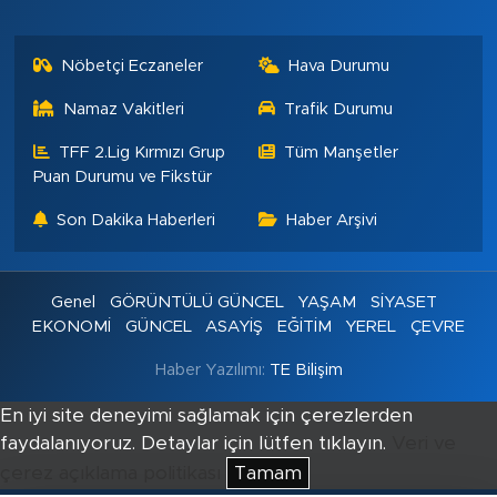
Nöbetçi Eczaneler
Hava Durumu
Namaz Vakitleri
Trafik Durumu
TFF 2.Lig Kırmızı Grup
Tüm Manşetler
Puan Durumu ve Fikstür
Son Dakika Haberleri
Haber Arşivi
Genel
GÖRÜNTÜLÜ GÜNCEL
YAŞAM
SİYASET
EKONOMİ
GÜNCEL
ASAYİŞ
EĞİTİM
YEREL
ÇEVRE
Haber Yazılımı:
TE Bilişim
En iyi site deneyimi sağlamak için çerezlerden
faydalanıyoruz. Detaylar için lütfen tıklayın.
Veri ve
çerez açıklama politikası
Tamam