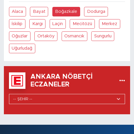
Alaca
Bayat
Boğazkale
Dodurga
İskilip
Kargı
Laçin
Mecitözü
Merkez
Oğuzlar
Ortaköy
Osmancık
Sungurlu
Uğurludağ
ANKARA NÖBETÇI
ECZANELER