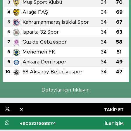
Muş Sport Klübü
34
70
3
Aliağa FAŞ
34
69
4
Kahramanmaraş İstiklal Spor
34
67
5
Isparta 32 Spor
34
63
6
Güzide Gebzespor
34
58
7
Menemen FK
34
51
8
Ankara Demirspor
34
49
9
68 Aksaray Belediyespor
34
47
10
Detaylar için tıklayın
X
TAKIP ET
+905321668874
İLETIŞIM