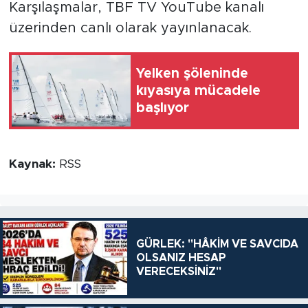
Karşılaşmalar, TBF TV YouTube kanalı
üzerinden canlı olarak yayınlanacak.
Yelken şöleninde
kıyasıya mücadele
başlıyor
Kaynak:
RSS
GÜRLEK: "HÂKİM VE SAVCIDA
OLSANIZ HESAP
VERECEKSİNİZ"