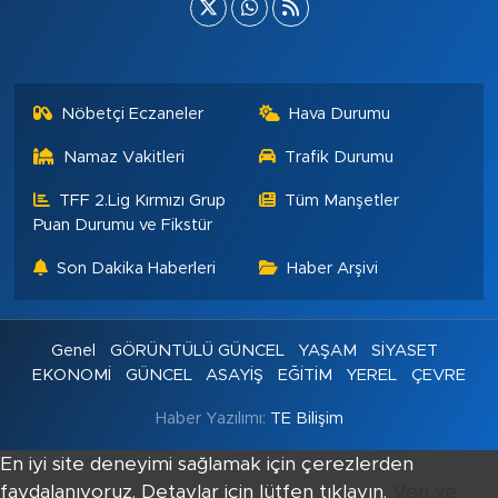
Nöbetçi Eczaneler
Hava Durumu
Namaz Vakitleri
Trafik Durumu
TFF 2.Lig Kırmızı Grup
Tüm Manşetler
Puan Durumu ve Fikstür
Son Dakika Haberleri
Haber Arşivi
Genel
GÖRÜNTÜLÜ GÜNCEL
YAŞAM
SİYASET
EKONOMİ
GÜNCEL
ASAYİŞ
EĞİTİM
YEREL
ÇEVRE
Haber Yazılımı:
TE Bilişim
En iyi site deneyimi sağlamak için çerezlerden
faydalanıyoruz. Detaylar için lütfen tıklayın.
Veri ve