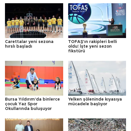
Carettalar yeni sezona
TOFAŞ'ın rakipleri belli
hırslı başladı
oldu! İşte yeni sezon
fikstürü
Bursa Yıldırım'da binlerce
Yelken şöleninde kıyasıya
çocuk Yaz Spor
mücadele başlıyor
Okullarında buluşuyor