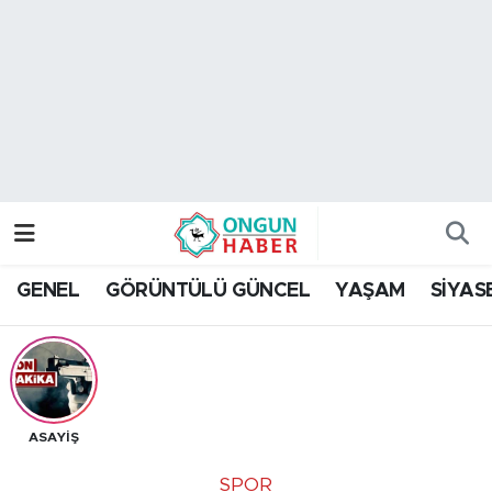
Nöbetçi Eczaneler
Hava Durumu
Namaz Vakitleri
Trafik Durumu
GENEL
GÖRÜNTÜLÜ GÜNCEL
YAŞAM
SİYAS
TFF 2.Lig Kırmızı Grup Puan Durumu ve Fikstür
Tüm Manşetler
Son Dakika Haberleri
ASAYİŞ
Haber Arşivi
SPOR