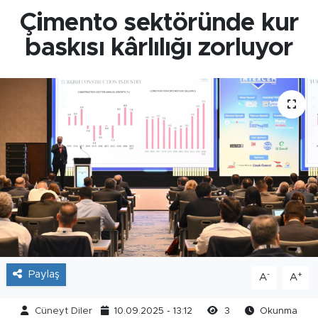
Çimento sektöründe kur
baskısı kârlılığı zorluyor
Paylaş
-
+
A
A
Cüneyt Diler
10.09.2025 - 13:12
3
Okunma