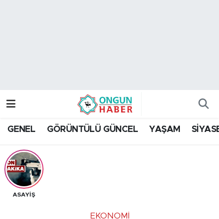
Nöbetçi Eczaneler
Hava Durumu
Namaz Vakitleri
Trafik Durumu
GENEL
GÖRÜNTÜLÜ GÜNCEL
YAŞAM
SİYAS
TFF 2.Lig Kırmızı Grup Puan Durumu ve Fikstür
Tüm Manşetler
Son Dakika Haberleri
ASAYİŞ
Haber Arşivi
EKONOMİ