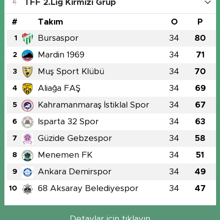
TFF 2.Lig Kırmızı Grup
#
Takım
O
P
Bursaspor
34
80
1
Mardin 1969
34
71
2
Muş Sport Klübü
34
70
3
Aliağa FAŞ
34
69
4
Kahramanmaraş İstiklal Spor
34
67
5
Isparta 32 Spor
34
63
6
Güzide Gebzespor
34
58
7
Menemen FK
34
51
8
Ankara Demirspor
34
49
9
68 Aksaray Belediyespor
34
47
10
Detaylar için tıklayın