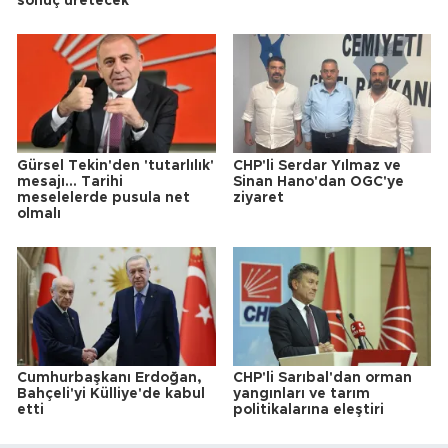
sonuç üretecek
Gürsel Tekin'den 'tutarlılık'
CHP'li Serdar Yılmaz ve
mesajı... Tarihi
Sinan Hano'dan OGC'ye
meselelerde pusula net
ziyaret
olmalı
Cumhurbaşkanı Erdoğan,
CHP'li Sarıbal'dan orman
Bahçeli'yi Külliye'de kabul
yangınları ve tarım
etti
politikalarına eleştiri