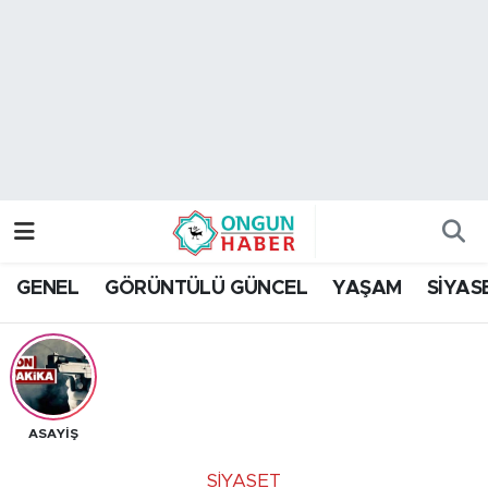
Nöbetçi Eczaneler
Hava Durumu
Namaz Vakitleri
Trafik Durumu
GENEL
GÖRÜNTÜLÜ GÜNCEL
YAŞAM
SİYAS
TFF 2.Lig Kırmızı Grup Puan Durumu ve Fikstür
Tüm Manşetler
Son Dakika Haberleri
ASAYİŞ
Haber Arşivi
SİYASET