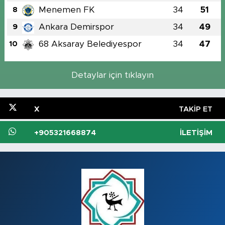
Menemen FK
34
51
8
Ankara Demirspor
34
49
9
68 Aksaray Belediyespor
34
47
10
Detaylar için tıklayın
X
TAKIP ET
+905321668874
İLETIŞIM