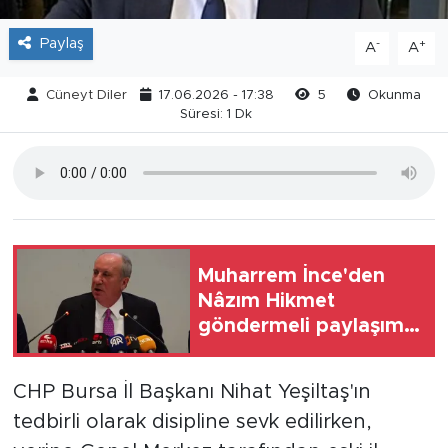
Paylaş
-
+
A
A
Cüneyt Diler
17.06.2026 - 17:38
5
Okunma
Süresi: 1 Dk
Muharrem İnce'den
Nâzım Hikmet
göndermeli paylaşım:
Vatan hainliğine
devam ediyor hâlâ
CHP Bursa İl Başkanı Nihat Yeşiltaş'ın
tedbirli olarak disipline sevk edilirken,