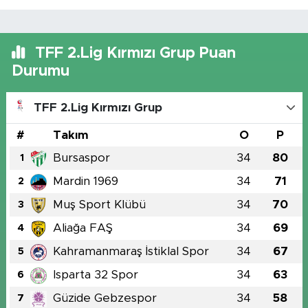
TFF 2.Lig Kırmızı Grup Puan
Durumu
TFF 2.Lig Kırmızı Grup
#
Takım
O
P
Bursaspor
34
80
1
Mardin 1969
34
71
2
Muş Sport Klübü
34
70
3
Aliağa FAŞ
34
69
4
Kahramanmaraş İstiklal Spor
34
67
5
Isparta 32 Spor
34
63
6
Güzide Gebzespor
34
58
7