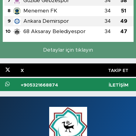
Güzide Gebzespor
34
58
7
Menemen FK
34
51
8
Ankara Demirspor
34
49
9
68 Aksaray Belediyespor
34
47
10
Detaylar için tıklayın
X
TAKIP ET
+905321668874
İLETIŞIM