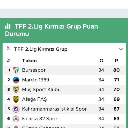
TFF 2.Lig Kırmızı Grup Puan
Durumu
TFF 2.Lig Kırmızı Grup
#
Takım
O
P
Bursaspor
34
80
1
Mardin 1969
34
71
2
Muş Sport Klübü
34
70
3
Aliağa FAŞ
34
69
4
Kahramanmaraş İstiklal Spor
34
67
5
Isparta 32 Spor
34
63
6