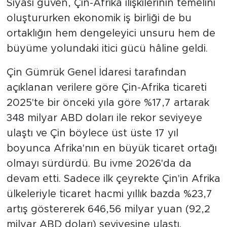
Siyasi güven, Çin-Afrika ilişkilerinin temelini
oluştururken ekonomik iş birliği de bu
ortaklığın hem dengeleyici unsuru hem de
büyüme yolundaki itici gücü hâline geldi.
Çin Gümrük Genel İdaresi tarafından
açıklanan verilere göre Çin-Afrika ticareti
2025'te bir önceki yıla göre %17,7 artarak
348 milyar ABD doları ile rekor seviyeye
ulaştı ve Çin böylece üst üste 17 yıl
boyunca Afrika'nın en büyük ticaret ortağı
olmayı sürdürdü. Bu ivme 2026'da da
devam etti. Sadece ilk çeyrekte Çin'in Afrika
ülkeleriyle ticaret hacmi yıllık bazda %23,7
artış göstererek 646,56 milyar yuan (92,2
milyar ABD doları) seviyesine ulaştı.