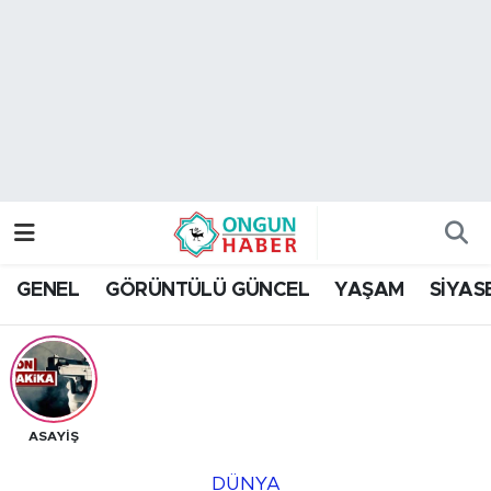
Nöbetçi Eczaneler
Hava Durumu
Namaz Vakitleri
Trafik Durumu
GENEL
GÖRÜNTÜLÜ GÜNCEL
YAŞAM
SİYAS
TFF 2.Lig Kırmızı Grup Puan Durumu ve Fikstür
Tüm Manşetler
Son Dakika Haberleri
ASAYİŞ
Haber Arşivi
DÜNYA