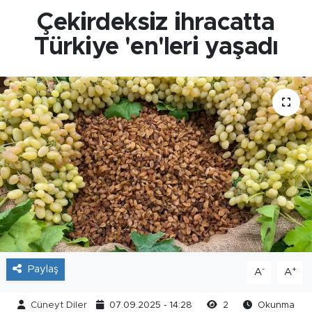
Çekirdeksiz ihracatta
Türkiye 'en'leri yaşadı
Paylaş
-
+
A
A
Cüneyt Diler
07.09.2025 - 14:28
2
Okunma