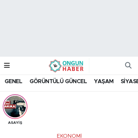
Nöbetçi Eczaneler
Hava Durumu
Namaz Vakitleri
Trafik Durumu
GENEL
GÖRÜNTÜLÜ GÜNCEL
YAŞAM
SİYAS
TFF 2.Lig Kırmızı Grup Puan Durumu ve Fikstür
Tüm Manşetler
Son Dakika Haberleri
ASAYİŞ
Haber Arşivi
EKONOMİ