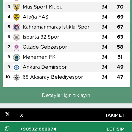
Muş Sport Klübü
34
70
3
Aliağa FAŞ
34
69
4
Kahramanmaraş İstiklal Spor
34
67
5
Isparta 32 Spor
34
63
6
Güzide Gebzespor
34
58
7
Menemen FK
34
51
8
Ankara Demirspor
34
49
9
68 Aksaray Belediyespor
34
47
10
Detaylar için tıklayın
X
TAKIP ET
+905321668874
İLETIŞIM