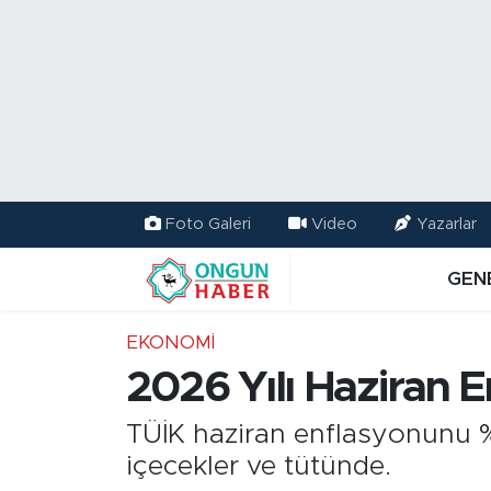
Nöbetçi Eczaneler
Hava Durumu
Namaz Vakitleri
Foto Galeri
Video
Yazarlar
Trafik Durumu
GEN
TFF 2.Lig Kırmızı Grup Puan Durumu ve Fikstür
EKONOMİ
Tüm Manşetler
2026 Yılı Haziran 
Son Dakika Haberleri
TÜİK haziran enflasyonunu %3
içecekler ve tütünde.
Haber Arşivi