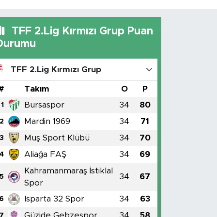
TFF 2.Lig Kırmızı Grup Puan
Durumu
TFF 2.Lig Kırmızı Grup
#
Takım
O
P
Bursaspor
34
80
1
Mardin 1969
34
71
2
Muş Sport Klübü
34
70
3
Aliağa FAŞ
34
69
4
Kahramanmaraş İstiklal
34
67
5
Spor
Isparta 32 Spor
34
63
6
Güzide Gebzespor
34
58
7