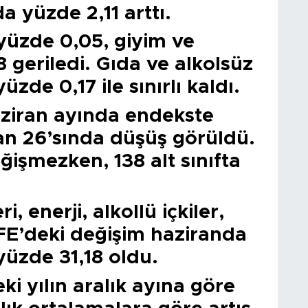
 yüzde 2,11 arttı.
yüzde 0,05, giyim ve
 geriledi. Gıda ve alkolsüz
üzde 0,17 ile sınırlı kaldı.
aziran ayında endekste
tan 26’sında düşüş görüldü.
değişmezken, 138 alt sınıfta
, enerji, alkollü içkiler,
ÜFE’deki değişim haziranda
 yüzde 31,18 oldu.
i yılın aralık ayına göre