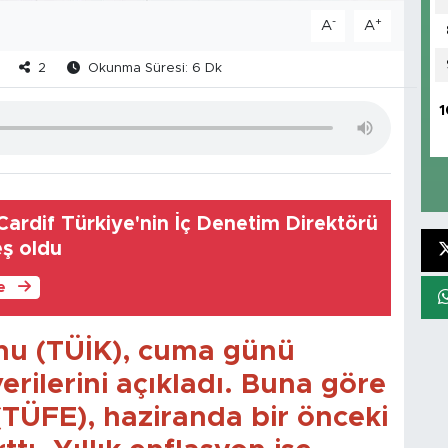
-
+
A
A
2
Okunma Süresi: 6 Dk
1
ardif Türkiye'nin İç Denetim Direktörü
ş oldu
le
umu (TÜİK), cuma günü
erilerini açıkladı. Buna göre
(TÜFE), haziranda bir önceki