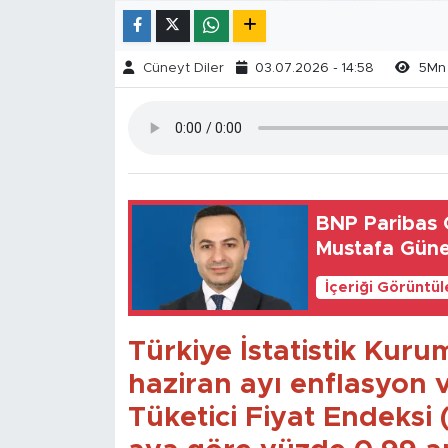
Cüneyt Diler
03.07.2026 - 14:58
5Mn
BNP Paribas C
Mustafa Güne
İçeriği Görüntü
Türkiye İstatistik Kur
haziran ayı enflasyon v
Tüketici Fiyat Endeksi 