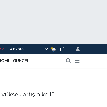
°
Ankara
.82
11
02
NOMİ
GÜNCEL
.19
.18
.19
%0
yüksek artış alkollü