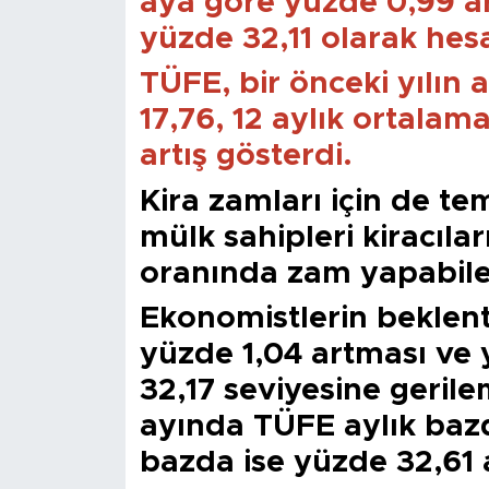
aya göre yüzde 0,99 art
yüzde 32,11 olarak hes
TÜFE, bir önceki yılın 
17,76, 12 aylık ortalam
artış gösterdi.
Kira zamları için de te
mülk sahipleri kiracıla
oranında zam yapabile
Ekonomistlerin beklent
yüzde 1,04 artması ve 
32,17 seviyesine geril
ayında TÜFE aylık bazda
bazda ise yüzde 32,61 