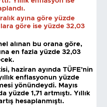
tı. Yıllık enflasyon ise
aplandı.
aralık ayına göre yüzde
alara göre ise yüzde 32,03
mel alınan bu orana göre,
rına en fazla yüzde 32,03
cek.
isi, haziran ayında TÜFE’nin
yıllık enflasyonun yüzde
emesi yönündeydi. Mayıs
 yüzde 1,71 artmıştı. Yıllık
artış hesaplanmıştı.