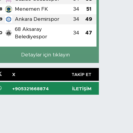
Menemen FK
34
51
8
Ankara Demirspor
34
49
9
68 Aksaray
34
47
0
Belediyespor
Detaylar için tıklayın
X
TAKIP ET
+905321668874
İLETIŞIM