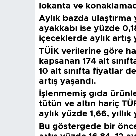
lokanta ve konaklamada
Aylık bazda ulaştırma 
ayakkabı ise yüzde 0,18
içeceklerde aylık artış y
TÜİK verilerine göre h
kapsanan 174 alt sınıf
10 alt sınıfta fiyatlar 
artış yaşandı.
İşlenmemiş gıda ürünleri
tütün ve altın hariç T
aylık yüzde 1,66, yıllık
Bu göstergede bir öncek