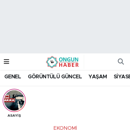
Nöbetçi Eczaneler
Hava Durumu
Namaz Vakitleri
Trafik Durumu
GENEL
GÖRÜNTÜLÜ GÜNCEL
YAŞAM
SİYAS
TFF 2.Lig Kırmızı Grup Puan Durumu ve Fikstür
Tüm Manşetler
Son Dakika Haberleri
ASAYİŞ
Haber Arşivi
EKONOMİ