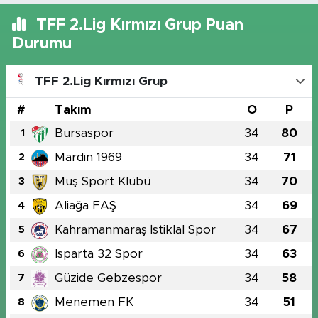
TFF 2.Lig Kırmızı Grup Puan
Durumu
TFF 2.Lig Kırmızı Grup
#
Takım
O
P
Bursaspor
34
80
1
Mardin 1969
34
71
2
Muş Sport Klübü
34
70
3
Aliağa FAŞ
34
69
4
Kahramanmaraş İstiklal Spor
34
67
5
Isparta 32 Spor
34
63
6
Güzide Gebzespor
34
58
7
Menemen FK
34
51
8