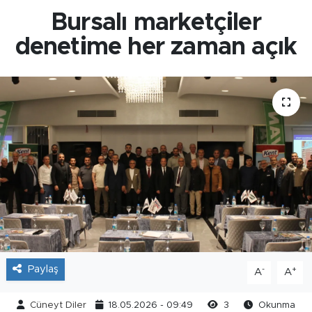
Bursalı marketçiler
denetime her zaman açık
Paylaş
-
+
A
A
Cüneyt Diler
18.05.2026 - 09:49
3
Okunma