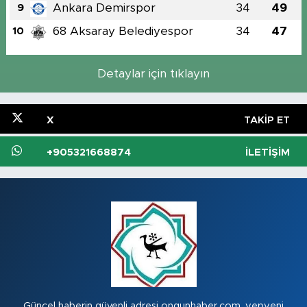
Ankara Demirspor
34
49
9
68 Aksaray Belediyespor
34
47
10
Detaylar için tıklayın
X
TAKIP ET
+905321668874
İLETIŞIM
Güncel haberin güvenli adresi ongunhaber.com, yepyeni