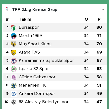
TFF 2.Lig Kırmızı Grup
#
Takım
O
P
Bursaspor
34
80
1
Mardin 1969
34
71
2
Muş Sport Klübü
34
70
3
Aliağa FAŞ
34
69
4
Kahramanmaraş İstiklal Spor
34
67
5
Isparta 32 Spor
34
63
6
Güzide Gebzespor
34
58
7
Menemen FK
34
51
8
Ankara Demirspor
34
49
9
68 Aksaray Belediyespor
34
47
10