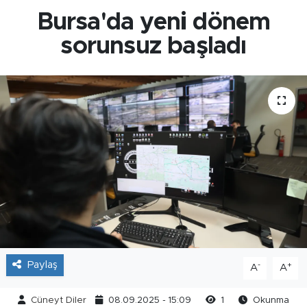
Bursa'da yeni dönem
sorunsuz başladı
Paylaş
-
+
A
A
Cüneyt Diler
08.09.2025 - 15:09
1
Okunma