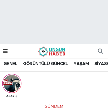
Nöbetçi Eczaneler
Hava Durumu
Namaz Vakitleri
Trafik Durumu
GENEL
GÖRÜNTÜLÜ GÜNCEL
YAŞAM
SİYAS
TFF 2.Lig Kırmızı Grup Puan Durumu ve Fikstür
Tüm Manşetler
Son Dakika Haberleri
ASAYİŞ
Haber Arşivi
GÜNDEM