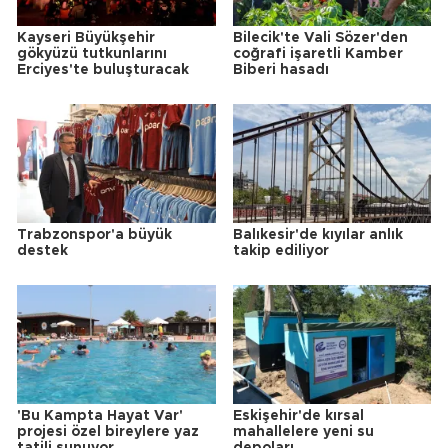
Kayseri Büyükşehir
Bilecik'te Vali Sözer'den
gökyüzü tutkunlarını
coğrafi işaretli Kamber
Erciyes'te buluşturacak
Biberi hasadı
Trabzonspor'a büyük
Balıkesir'de kıyılar anlık
destek
takip ediliyor
'Bu Kampta Hayat Var'
Eskişehir'de kırsal
projesi özel bireylere yaz
mahallelere yeni su
tatili sunuyor
depoları