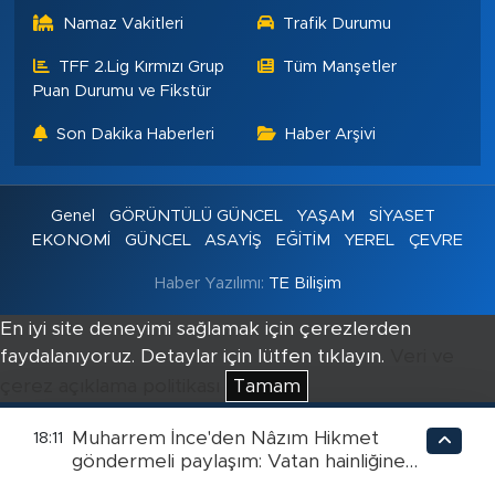
Namaz Vakitleri
Trafik Durumu
TFF 2.Lig Kırmızı Grup
Tüm Manşetler
Puan Durumu ve Fikstür
Son Dakika Haberleri
Haber Arşivi
Genel
GÖRÜNTÜLÜ GÜNCEL
YAŞAM
SİYASET
EKONOMİ
GÜNCEL
ASAYİŞ
EĞİTİM
YEREL
ÇEVRE
Haber Yazılımı:
TE Bilişim
En iyi site deneyimi sağlamak için çerezlerden
faydalanıyoruz. Detaylar için lütfen tıklayın.
Veri ve
çerez açıklama politikası
Tamam
Muharrem İnce'den Nâzım Hikmet
18:11
göndermeli paylaşım: Vatan hainliğine
devam ediyor hâlâ