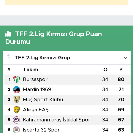
TFF 2.Lig Kırmızı Grup Puan
Durumu
TFF 2.Lig Kırmızı Grup
#
Takım
O
P
Bursaspor
34
80
1
Mardin 1969
34
71
2
Muş Sport Klübü
34
70
3
Aliağa FAŞ
34
69
4
Kahramanmaraş İstiklal Spor
34
67
5
Isparta 32 Spor
34
63
6