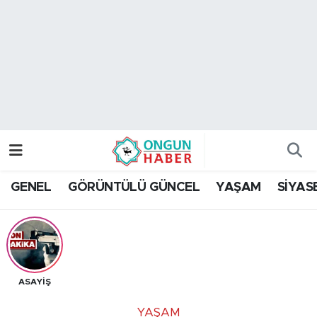
Nöbetçi Eczaneler
Hava Durumu
Namaz Vakitleri
Trafik Durumu
GENEL
GÖRÜNTÜLÜ GÜNCEL
YAŞAM
SİYAS
TFF 2.Lig Kırmızı Grup Puan Durumu ve Fikstür
Tüm Manşetler
Son Dakika Haberleri
ASAYİŞ
Haber Arşivi
YAŞAM