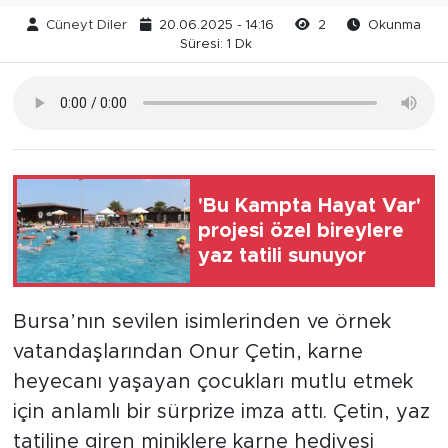
Cüneyt Diler
20.06.2025 - 14:16
2
Okunma
Süresi: 1 Dk
'Bu Kampta Hayat Var'
projesi özel bireylere
yaz tatili sunuyor
Bursa’nın sevilen isimlerinden ve örnek
vatandaşlarından Onur Çetin, karne
heyecanı yaşayan çocukları mutlu etmek
için anlamlı bir sürprize imza attı. Çetin, yaz
tatiline giren miniklere karne hediyesi