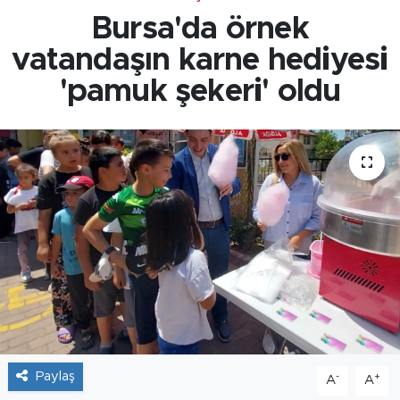
Bursa'da örnek
vatandaşın karne hediyesi
'pamuk şekeri' oldu
Paylaş
-
+
A
A