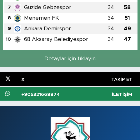
Güzide Gebzespor
34
58
7
Menemen FK
34
51
8
Ankara Demirspor
34
49
9
68 Aksaray Belediyespor
34
47
10
Detaylar için tıklayın
X
TAKIP ET
+905321668874
İLETIŞIM