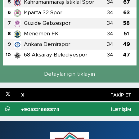
Kahramanmaraş İstiklal Spor
34
67
5
Isparta 32 Spor
34
63
6
Güzide Gebzespor
34
58
7
Menemen FK
34
51
8
Ankara Demirspor
34
49
9
68 Aksaray Belediyespor
34
47
10
Detaylar için tıklayın
X
TAKIP ET
+905321668874
İLETIŞIM