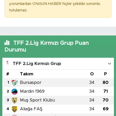
yorumlardan ONGUN HABER hiçbir şekilde sorumlu
tutulamaz.
TFF 2.Lig Kırmızı Grup Puan
Durumu
TFF 2.Lig Kırmızı Grup
#
Takım
O
P
Bursaspor
34
80
1
Mardin 1969
34
71
2
Muş Sport Klübü
34
70
3
Aliağa FAŞ
34
69
4