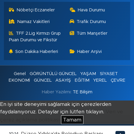
Nöbetçi Eczaneler
Hava Durumu
Namaz Vakitleri
Trafik Durumu
TFF 2.Lig Kırmızı Grup
Tüm Manşetler
Puan Durumu ve Fikstür
Son Dakika Haberleri
Haber Arşivi
Genel
GÖRÜNTÜLÜ GÜNCEL
YAŞAM
SİYASET
EKONOMİ
GÜNCEL
ASAYİŞ
EĞİTİM
YEREL
ÇEVRE
Haber Yazılımı:
TE Bilişim
En iyi site deneyimi sağlamak için çerezlerden
faydalanıyoruz. Detaylar için lütfen tıklayın.
Veri ve
çerez açıklama politikası
Tamam
Düzce Yığılca'da Belediye Başkanı
10:14