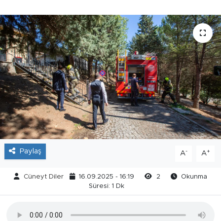
Paylaş
-
+
A
A
Cüneyt Diler
16.09.2025 - 16:19
2
Okunma
Süresi: 1 Dk