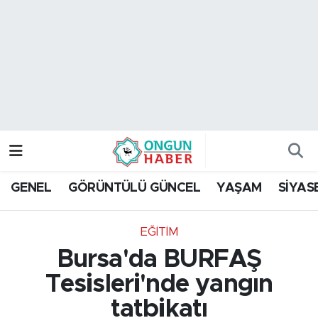
Nöbetçi Eczaneler
Hava Durumu
Namaz Vakitleri
Trafik Durumu
GENEL
GÖRÜNTÜLÜ GÜNCEL
YAŞAM
SİYAS
TFF 2.Lig Kırmızı Grup Puan Durumu ve Fikstür
EĞİTİM
Tüm Manşetler
Bursa'da BURFAŞ
Son Dakika Haberleri
Tesisleri'nde yangın
tatbikatı
Haber Arşivi