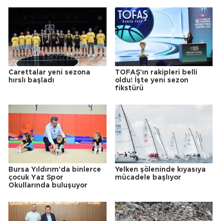
Carettalar yeni sezona
TOFAŞ'ın rakipleri belli
hırslı başladı
oldu! İşte yeni sezon
fikstürü
Bursa Yıldırım'da binlerce
Yelken şöleninde kıyasıya
çocuk Yaz Spor
mücadele başlıyor
Okullarında buluşuyor