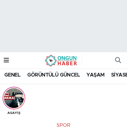
Nöbetçi Eczaneler
Hava Durumu
Namaz Vakitleri
Trafik Durumu
GENEL
GÖRÜNTÜLÜ GÜNCEL
YAŞAM
SİYAS
TFF 2.Lig Kırmızı Grup Puan Durumu ve Fikstür
Tüm Manşetler
Son Dakika Haberleri
ASAYİŞ
Haber Arşivi
SPOR