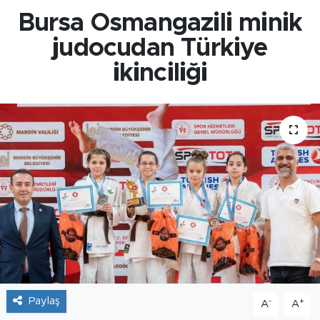
Bursa Osmangazili minik
judocudan Türkiye
ikinciliği
Paylaş
-
+
A
A