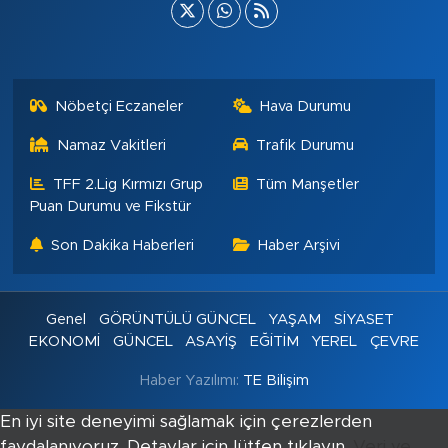
Nöbetçi Eczaneler
Hava Durumu
Namaz Vakitleri
Trafik Durumu
TFF 2.Lig Kırmızı Grup
Tüm Manşetler
Puan Durumu ve Fikstür
Son Dakika Haberleri
Haber Arşivi
Genel
GÖRÜNTÜLÜ GÜNCEL
YAŞAM
SİYASET
EKONOMİ
GÜNCEL
ASAYİŞ
EĞİTİM
YEREL
ÇEVRE
Haber Yazılımı:
TE Bilişim
En iyi site deneyimi sağlamak için çerezlerden
faydalanıyoruz. Detaylar için lütfen tıklayın.
Veri ve