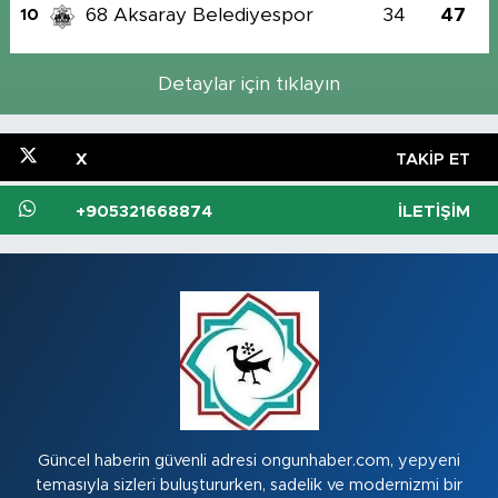
68 Aksaray Belediyespor
34
47
10
Detaylar için tıklayın
X
TAKIP ET
+905321668874
İLETIŞIM
Güncel haberin güvenli adresi ongunhaber.com, yepyeni
temasıyla sizleri buluştururken, sadelik ve modernizmi bir