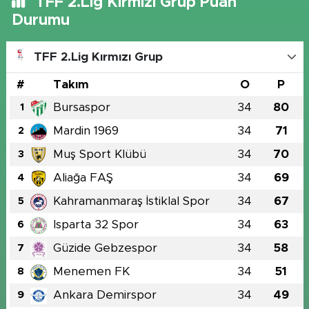
TFF 2.Lig Kırmızı Grup Puan
Durumu
TFF 2.Lig Kırmızı Grup
#
Takım
O
P
Bursaspor
34
80
1
Mardin 1969
34
71
2
Muş Sport Klübü
34
70
3
Aliağa FAŞ
34
69
4
Kahramanmaraş İstiklal Spor
34
67
5
Isparta 32 Spor
34
63
6
Güzide Gebzespor
34
58
7
Menemen FK
34
51
8
Ankara Demirspor
34
49
9