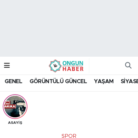
Nöbetçi Eczaneler
Hava Durumu
Namaz Vakitleri
Trafik Durumu
GENEL
GÖRÜNTÜLÜ GÜNCEL
YAŞAM
SİYAS
TFF 2.Lig Kırmızı Grup Puan Durumu ve Fikstür
Tüm Manşetler
Son Dakika Haberleri
ASAYİŞ
Haber Arşivi
SPOR