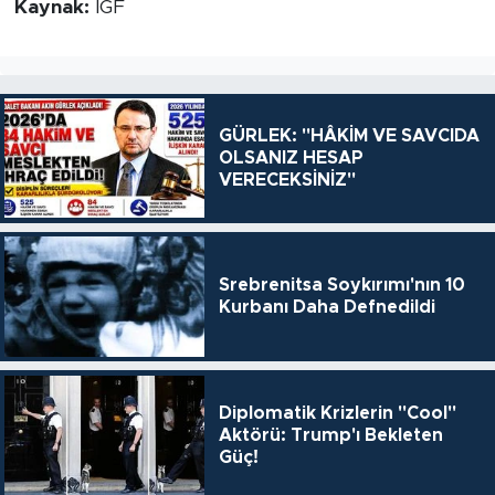
Kaynak:
İGF
GÜRLEK: "HÂKİM VE SAVCIDA
OLSANIZ HESAP
VERECEKSİNİZ"
Srebrenitsa Soykırımı'nın 10
Kurbanı Daha Defnedildi
Diplomatik Krizlerin "Cool"
Aktörü: Trump'ı Bekleten
Güç!