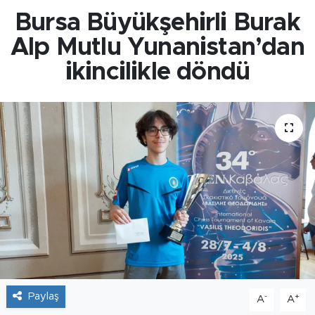
Bursa Büyükşehirli Burak
Alp Mutlu Yunanistan’dan
ikincilikle döndü
Paylaş
-
+
A
A