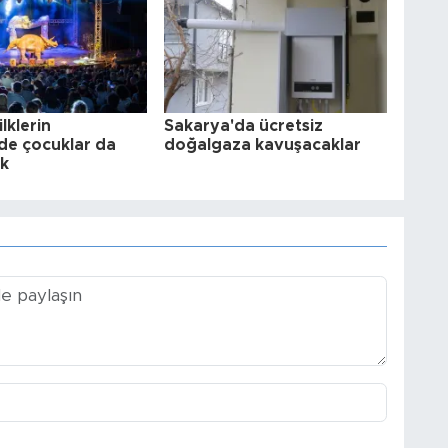
lklerin
Sakarya'da ücretsiz
nde çocuklar da
doğalgaza kavuşacaklar
ak