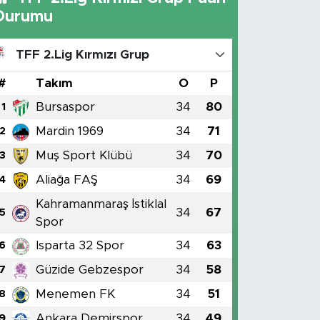
Durumu
TFF 2.Lig Kırmızı Grup
#
Takım
O
P
Bursaspor
34
80
1
Mardin 1969
34
71
2
Muş Sport Klübü
34
70
3
Aliağa FAŞ
34
69
4
Kahramanmaraş İstiklal
34
67
5
Spor
Isparta 32 Spor
34
63
6
Güzide Gebzespor
34
58
7
Menemen FK
34
51
8
Ankara Demirspor
34
49
9