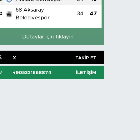
68 Aksaray
34
47
0
Belediyespor
Detaylar için tıklayın
X
TAKIP ET
+905321668874
İLETIŞIM