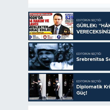
EDITÖRÜN SEÇTIĞI
GÜRLEK: "HÂ
VERECEKSİNİ
EDITÖRÜN SEÇTIĞI
Srebrenitsa S
EDITÖRÜN SEÇTIĞI
Diplomatik Kr
Güç!