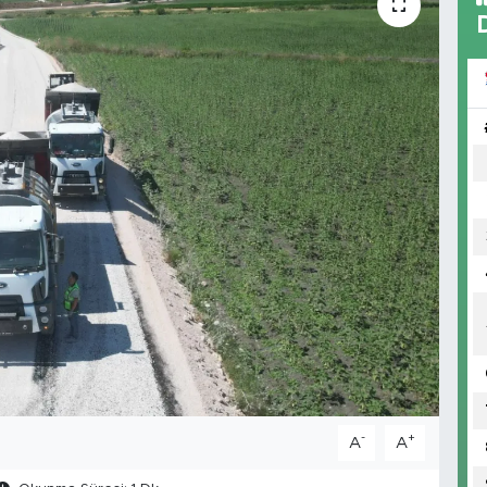
-
+
A
A