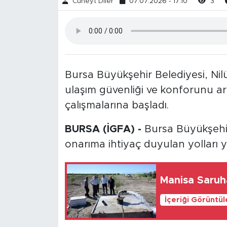
Cüneyt Diler
07.07.2026 - 17:10
3
Bursa Büyükşehir Belediyesi, Nilü
ulaşım güvenliği ve konforunu a
çalışmalarına başladı.
BURSA (İGFA) -
Bursa Büyükşehir
onarıma ihtiyaç duyulan yolları y
Manisa Saruha
İçeriği Görüntü