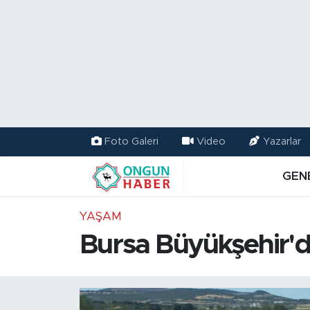
Nöbetçi Eczaneler
Hava Durumu
Namaz Vakitleri
Foto Galeri
Video
Yazarlar
Trafik Durumu
GEN
TFF 2.Lig Kırmızı Grup Puan Durumu ve Fikstür
YAŞAM
Tüm Manşetler
Bursa Büyükşehir'd
Son Dakika Haberleri
Haber Arşivi