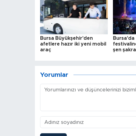
Bursa Büyükşehir'den
Bursa'da i
afetlere hazır iki yeni mobil
festivali
araç
şen şakr
Yorumlar