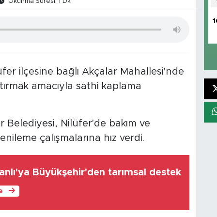
Okunma Süresi: 1 Dk
1
fer ilçesine bağlı Akçalar Mahallesi'nde
rtırmak amacıyla sathi kaplama
 Belediyesi, Nilüfer'de bakım ve
enileme çalışmalarına hız verdi.
nlı'ya Büyükşehir'den tarımsal destek
le