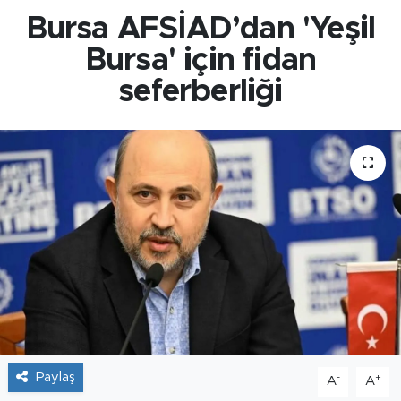
Bursa AFSİAD’dan 'Yeşil
Bursa' için fidan
seferberliği
Paylaş
-
+
A
A