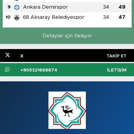
Ankara Demirspor
34
49
9
68 Aksaray Belediyespor
34
47
10
Detaylar için tıklayın
X
TAKIP ET
+905321668874
İLETIŞIM