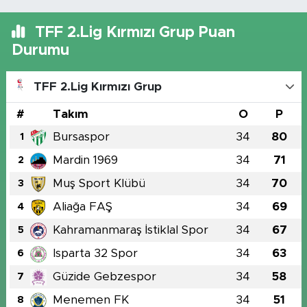
TFF 2.Lig Kırmızı Grup Puan
Durumu
TFF 2.Lig Kırmızı Grup
#
Takım
O
P
Bursaspor
34
80
1
Mardin 1969
34
71
2
Muş Sport Klübü
34
70
3
Aliağa FAŞ
34
69
4
Kahramanmaraş İstiklal Spor
34
67
5
Isparta 32 Spor
34
63
6
Güzide Gebzespor
34
58
7
Menemen FK
34
51
8