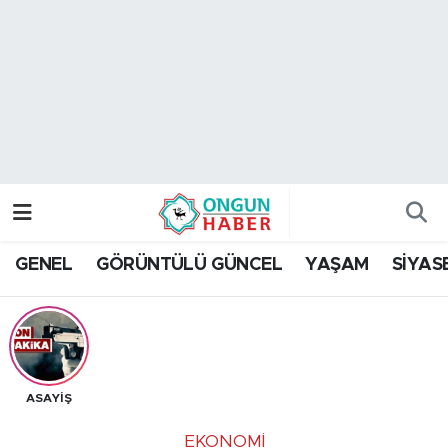
Nöbetçi Eczaneler
Hava Durumu
Namaz Vakitleri
Trafik Durumu
GENEL
GÖRÜNTÜLÜ GÜNCEL
YAŞAM
SİYAS
TFF 2.Lig Kırmızı Grup Puan Durumu ve Fikstür
Tüm Manşetler
Son Dakika Haberleri
ASAYİŞ
Haber Arşivi
EKONOMİ