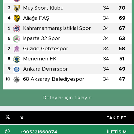
Muş Sport Klübü
34
70
3
Aliağa FAŞ
34
69
4
Kahramanmaraş İstiklal Spor
34
67
5
Isparta 32 Spor
34
63
6
Güzide Gebzespor
34
58
7
Menemen FK
34
51
8
Ankara Demirspor
34
49
9
68 Aksaray Belediyespor
34
47
10
Detaylar için tıklayın
X
TAKIP ET
+905321668874
İLETIŞIM