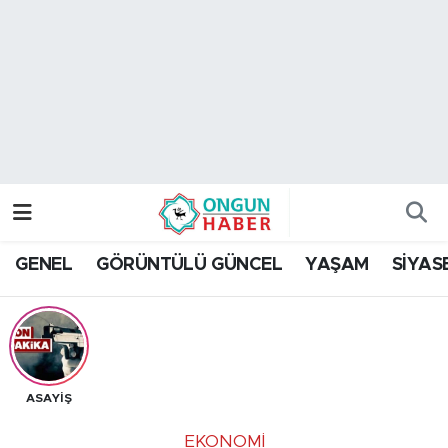
Nöbetçi Eczaneler
Hava Durumu
Namaz Vakitleri
Trafik Durumu
GENEL
GÖRÜNTÜLÜ GÜNCEL
YAŞAM
SİYAS
TFF 2.Lig Kırmızı Grup Puan Durumu ve Fikstür
Tüm Manşetler
Son Dakika Haberleri
ASAYİŞ
Haber Arşivi
EKONOMİ