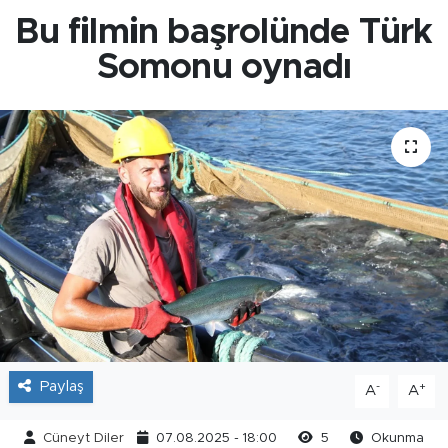
Bu filmin başrolünde Türk
Somonu oynadı
Paylaş
-
+
A
A
Cüneyt Diler
07.08.2025 - 18:00
5
Okunma