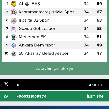
Aliağa FAŞ
34
69
4
Kahramanmaraş İstiklal Spor
34
67
5
Isparta 32 Spor
34
63
6
Güzide Gebzespor
34
58
7
Menemen FK
34
51
8
Ankara Demirspor
34
49
9
68 Aksaray Belediyespor
34
47
10
Detaylar için tıklayın
X
TAKIP ET
+905321668874
İLETIŞIM