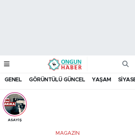
Nöbetçi Eczaneler
Hava Durumu
Namaz Vakitleri
Trafik Durumu
GENEL
GÖRÜNTÜLÜ GÜNCEL
YAŞAM
SİYAS
TFF 2.Lig Kırmızı Grup Puan Durumu ve Fikstür
Tüm Manşetler
Son Dakika Haberleri
ASAYİŞ
Haber Arşivi
MAGAZIN