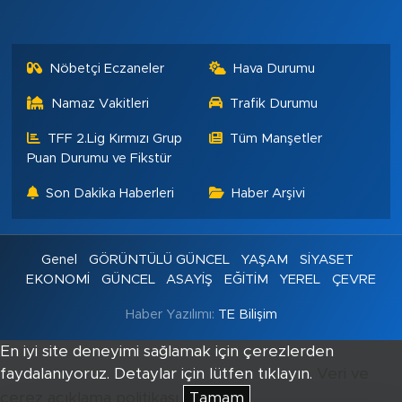
Nöbetçi Eczaneler
Hava Durumu
Namaz Vakitleri
Trafik Durumu
TFF 2.Lig Kırmızı Grup
Tüm Manşetler
Puan Durumu ve Fikstür
Son Dakika Haberleri
Haber Arşivi
Genel
GÖRÜNTÜLÜ GÜNCEL
YAŞAM
SİYASET
EKONOMİ
GÜNCEL
ASAYİŞ
EĞİTİM
YEREL
ÇEVRE
Haber Yazılımı:
TE Bilişim
En iyi site deneyimi sağlamak için çerezlerden
faydalanıyoruz. Detaylar için lütfen tıklayın.
Veri ve
çerez açıklama politikası
Tamam