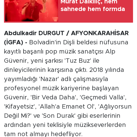
Murat Dalkılıç, hem
sahnede hem formda
Abdulkadir DURGUT / AFYONKARAHİSAR
(İGFA) -
Bolvadin'in Dişli beldesi nüfusuna
kayıtlı başarılı pop müzik sanatçısı Alp
Güvenir, yeni şarkısı 'Tuz Buz' ile
dinleyicilerinin karşısına çıktı. 2018 yılında
yayımladığı 'Nazar' adlı çalışmasıyla
profesyonel müzik kariyerine başlayan
Güvenir, 'Bir Veda Daha', 'Geçmedi Valla',
'Kifayetsiz', 'Allah'a Emanet Ol', 'Ağlıyorsun
Değil Mi?' ve 'Son Durak' gibi eserlerinin
ardından yeni teklisiyle müzikseverlerden
tam not almayı hedefliyor.