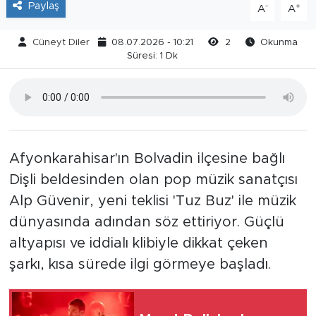
Paylaş
-
+
A
A
Cüneyt Diler
08.07.2026 - 10:21
2
Okunma
Süresi: 1 Dk
Afyonkarahisar'ın Bolvadin ilçesine bağlı
Dişli beldesinden olan pop müzik sanatçısı
Alp Güvenir, yeni teklisi 'Tuz Buz' ile müzik
dünyasında adından söz ettiriyor. Güçlü
altyapısı ve iddialı klibiyle dikkat çeken
şarkı, kısa sürede ilgi görmeye başladı.