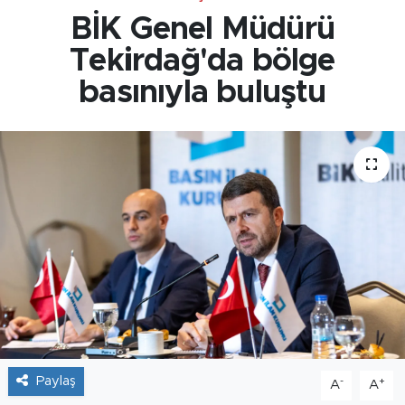
BİK Genel Müdürü
Tekirdağ'da bölge
basınıyla buluştu
Paylaş
-
+
A
A