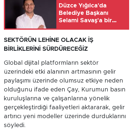
Düzce Yığılca'da
Belediye Başkanı
Selami Savaş'a bir
kapı daha kapandı!
SEKTÖRÜN LEHİNE OLACAK İŞ
BİRLİKLERİNİ SÜRDÜRECEĞİZ
Global dijital platformların sektör
üzerindeki etki alanının artmasının gelir
paylaşımı üzerinde olumsuz etkiye neden
olduğunu ifade eden Çay, Kurumun basın
kuruluşlarına ve çalışanlarına yönelik
gerçekleştirdiği faaliyetleri aktararak, gelir
artırıcı yeni modeller üzerinde durduklarını
söyledi.