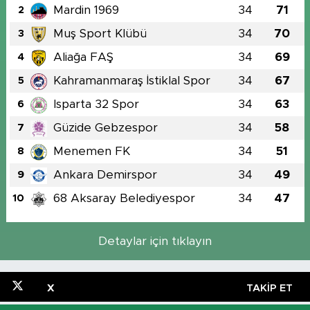
Mardin 1969
34
71
2
Muş Sport Klübü
34
70
3
Aliağa FAŞ
34
69
4
Kahramanmaraş İstiklal Spor
34
67
5
Isparta 32 Spor
34
63
6
Güzide Gebzespor
34
58
7
Menemen FK
34
51
8
Ankara Demirspor
34
49
9
68 Aksaray Belediyespor
34
47
10
Detaylar için tıklayın
X
TAKIP ET