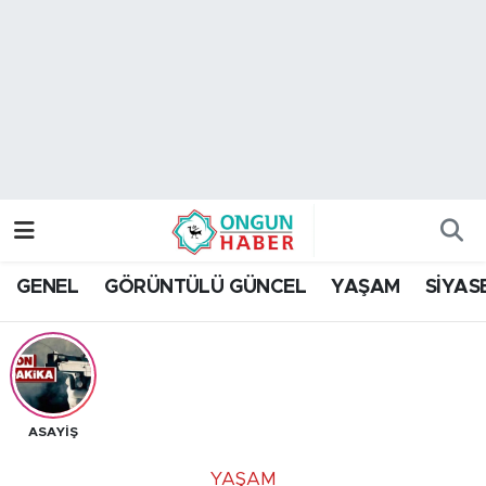
Nöbetçi Eczaneler
Hava Durumu
Namaz Vakitleri
Trafik Durumu
GENEL
GÖRÜNTÜLÜ GÜNCEL
YAŞAM
SİYAS
TFF 2.Lig Kırmızı Grup Puan Durumu ve Fikstür
Tüm Manşetler
Son Dakika Haberleri
ASAYİŞ
Haber Arşivi
YAŞAM