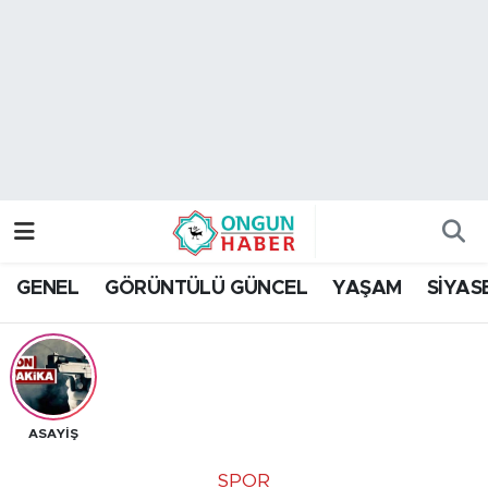
Nöbetçi Eczaneler
Hava Durumu
Namaz Vakitleri
Trafik Durumu
GENEL
GÖRÜNTÜLÜ GÜNCEL
YAŞAM
SİYAS
TFF 2.Lig Kırmızı Grup Puan Durumu ve Fikstür
Tüm Manşetler
Son Dakika Haberleri
ASAYİŞ
Haber Arşivi
SPOR