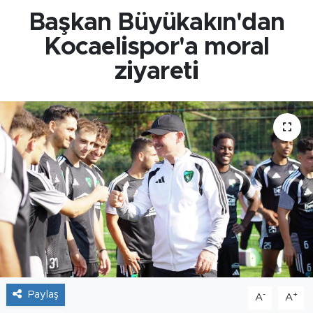
Başkan Büyükakın'dan
Kocaelispor'a moral
ziyareti
Paylaş
-
+
A
A