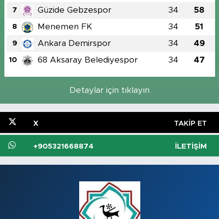
Güzide Gebzespor
34
58
7
Menemen FK
34
51
8
Ankara Demirspor
34
49
9
68 Aksaray Belediyespor
34
47
10
Detaylar için tıklayın
X
TAKIP ET
+905321668874
İLETIŞIM