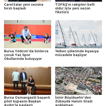
Carettalar yeni sezona
TOFAŞ'ın rakipleri belli
hırslı başladı
oldu! İşte yeni sezon
fikstürü
Bursa Yıldırım'da binlerce
Yelken şöleninde kıyasıya
çocuk Yaz Spor
mücadele başlıyor
Okullarında buluşuyor
Bursa Osmangazili başarılı
İzmir Büyükşehir'den
pilot kupasını Başkan
Zübeyde Hanım Stadı
Aydın'la paylaştı
açıklaması