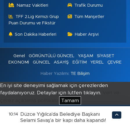
Namaz Vakitleri
Trafik Durumu
TFF 2.Lig Kırmızı Grup
Tüm Manşetler
Puan Durumu ve Fikstür
Son Dakika Haberleri
Haber Arşivi
Genel
GÖRÜNTÜLÜ GÜNCEL
YAŞAM
SİYASET
EKONOMİ
GÜNCEL
ASAYİŞ
EĞİTİM
YEREL
ÇEVRE
Haber Yazılımı:
TE Bilişim
En iyi site deneyimi sağlamak için çerezlerden
faydalanıyoruz. Detaylar için lütfen tıklayın.
Veri ve
çerez açıklama politikası
Tamam
Düzce Yığılca'da Belediye Başkanı
10:14
Selami Savaş'a bir kapı daha kapandı!