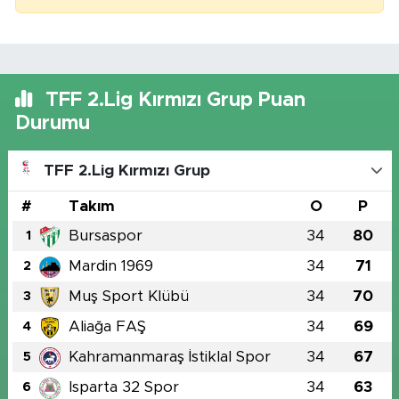
TFF 2.Lig Kırmızı Grup Puan
Durumu
TFF 2.Lig Kırmızı Grup
#
Takım
O
P
Bursaspor
34
80
1
Mardin 1969
34
71
2
Muş Sport Klübü
34
70
3
Aliağa FAŞ
34
69
4
Kahramanmaraş İstiklal Spor
34
67
5
Isparta 32 Spor
34
63
6