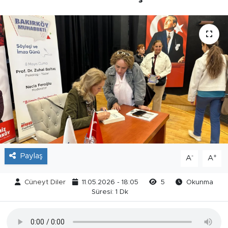
Paylaş
-
+
A
A
Cüneyt Diler
11.05.2026 - 18:05
5
Okunma
Süresi: 1 Dk