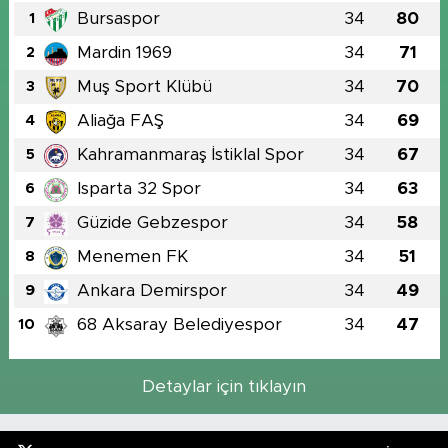
Bursaspor
34
80
1
Mardin 1969
34
71
2
Muş Sport Klübü
34
70
3
Aliağa FAŞ
34
69
4
Kahramanmaraş İstiklal Spor
34
67
5
Isparta 32 Spor
34
63
6
Güzide Gebzespor
34
58
7
Menemen FK
34
51
8
Ankara Demirspor
34
49
9
68 Aksaray Belediyespor
34
47
10
Detaylar için tıklayın