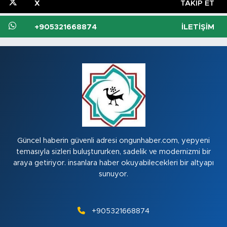
X
TAKIP ET
+905321668874
İLETIŞIM
Güncel haberin güvenli adresi ongunhaber.com, yepyeni
temasıyla sizleri buluştururken, sadelik ve modernizmi bir
araya getiriyor. insanlara haber okuyabilecekleri bir altyapı
sunuyor.
+905321668874