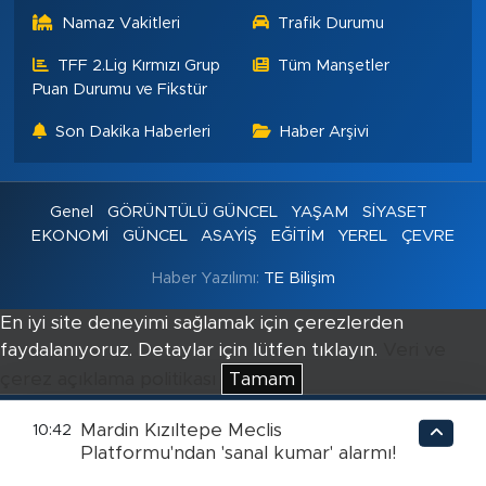
Namaz Vakitleri
Trafik Durumu
TFF 2.Lig Kırmızı Grup
Tüm Manşetler
Puan Durumu ve Fikstür
Son Dakika Haberleri
Haber Arşivi
Genel
GÖRÜNTÜLÜ GÜNCEL
YAŞAM
SİYASET
EKONOMİ
GÜNCEL
ASAYİŞ
EĞİTİM
YEREL
ÇEVRE
Haber Yazılımı:
TE Bilişim
En iyi site deneyimi sağlamak için çerezlerden
faydalanıyoruz. Detaylar için lütfen tıklayın.
Veri ve
çerez açıklama politikası
Tamam
Mardin Kızıltepe Meclis
10:42
Platformu'ndan 'sanal kumar' alarmı!