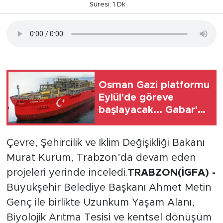
Süresi: 1 Dk
Osman Gazi platformu
Eylül'de göreve
başlayacak... Gabar'da
günlük petrol üretimi
83 bin 200 varile ulaştı
Çevre, Şehircilik ve İklim Değişikliği Bakanı
Murat Kurum, Trabzon’da devam eden
projeleri yerinde inceledi.
TRABZON(İGFA) -
Büyükşehir Belediye Başkanı Ahmet Metin
Genç ile birlikte Uzunkum Yaşam Alanı,
Biyolojik Arıtma Tesisi ve kentsel dönüşüm