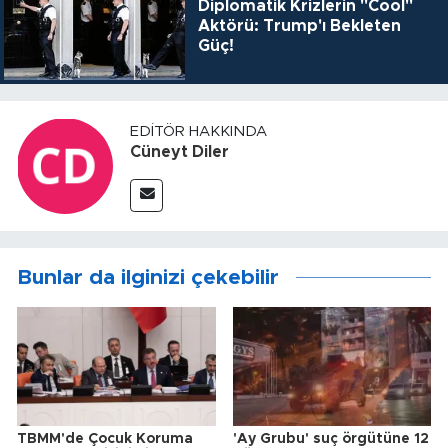
Diplomatik Krizlerin "Cool"
Aktörü: Trump'ı Bekleten
Güç!
EDITÖR HAKKINDA
Cüneyt Diler
Bunlar da ilginizi çekebilir
TBMM'de Çocuk Koruma
'Ay Grubu' suç örgütüne 12