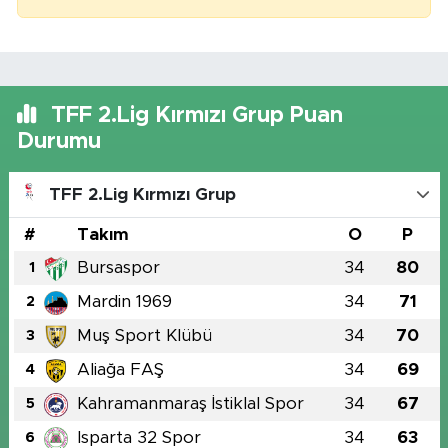
TFF 2.Lig Kırmızı Grup Puan
Durumu
TFF 2.Lig Kırmızı Grup
#
Takım
O
P
Bursaspor
34
80
1
Mardin 1969
34
71
2
Muş Sport Klübü
34
70
3
Aliağa FAŞ
34
69
4
Kahramanmaraş İstiklal Spor
34
67
5
Isparta 32 Spor
34
63
6