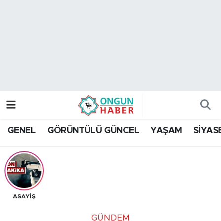
Nöbetçi Eczaneler
Hava Durumu
Namaz Vakitleri
Trafik Durumu
GENEL
GÖRÜNTÜLÜ GÜNCEL
YAŞAM
SİYAS
TFF 2.Lig Kırmızı Grup Puan Durumu ve Fikstür
Tüm Manşetler
Son Dakika Haberleri
ASAYİŞ
Haber Arşivi
GÜNDEM