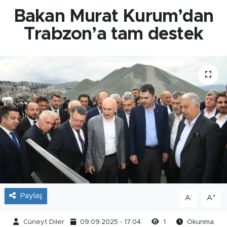
Bakan Murat Kurum’dan
Trabzon’a tam destek
Paylaş
-
+
A
A
Cüneyt Diler
09.09.2025 - 17:04
1
Okunma