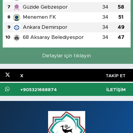
Güzide Gebzespor
34
58
7
Menemen FK
34
51
8
Ankara Demirspor
34
49
9
68 Aksaray Belediyespor
34
47
10
Detaylar için tıklayın
X
TAKIP ET
+905321668874
İLETIŞIM