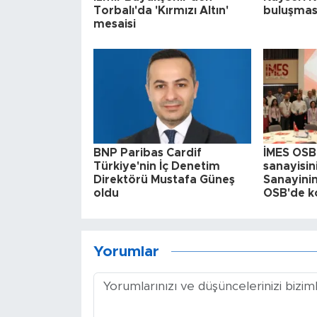
Torbalı'da 'Kırmızı Altın'
buluşması
mesaisi
BNP Paribas Cardif
İMES OSB
Türkiye'nin İç Denetim
sanayisin
Direktörü Mustafa Güneş
Sanayinin
oldu
OSB'de k
Yorumlar