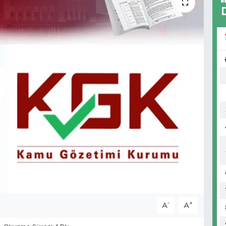
-
+
A
A