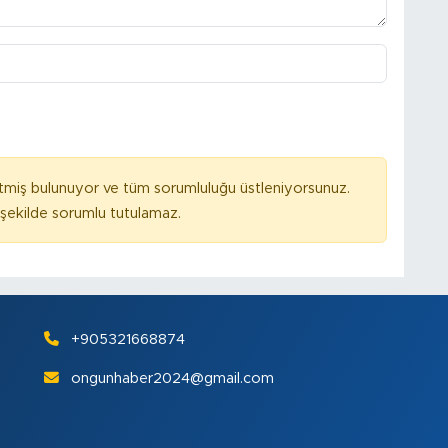
tmiş bulunuyor ve tüm sorumluluğu üstleniyorsunuz.
ekilde sorumlu tutulamaz.
+905321668874
ongunhaber2024@gmail.com