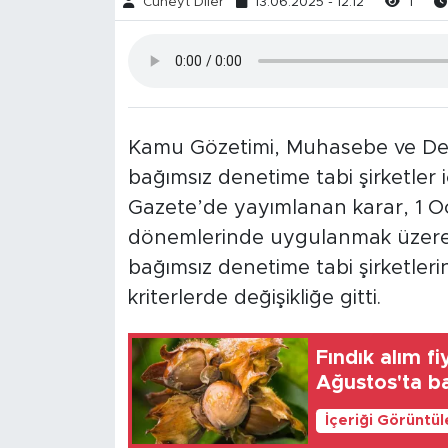
Cüneyt Diler
13.06.2025 - 12:12
1
Kamu Gözetimi, Muhasebe ve Den
bağımsız denetime tabi şirketler 
Gazete’de yayımlanan karar, 1 
dönemlerinde uygulanmak üzere 
bağımsız denetime tabi şirketleri
kriterlerde değişikliğe gitti.
Fındık alım fi
Ağustos'ta ba
İçeriği Görüntü