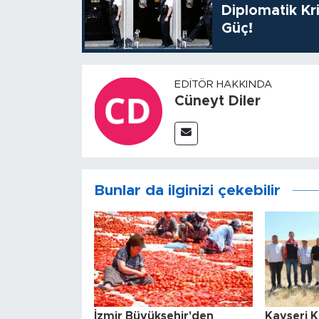
Diplomatik Kr
Güç!
EDITÖR HAKKINDA
Cüneyt Diler
Bunlar da ilginizi çekebilir
İzmir Büyükşehir'den
Kayseri 