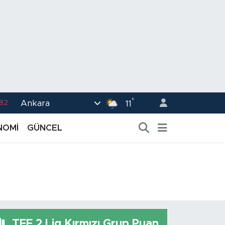
°
Ankara
02
11
.19
NOMİ
GÜNCEL
.18
.19
%0
.82
TFF 2.Lig Kırmızı Grup Puan