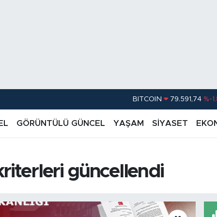
DOLAR
45,43620
%0.
EURO
53,38690
%0
EL
GÖRÜNTÜLÜ GÜNCEL
YAŞAM
SİYASET
EKO
STERLİN
61,60380
%0
G.ALTIN
6862,09000
%0
iterleri güncellendi
BİST100
14.598,00
BITCOIN
79.591,74
%-1