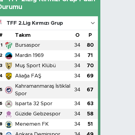
Durumu
TFF 2.Lig Kırmızı Grup
#
Takım
O
P
Bursaspor
34
80
1
Mardin 1969
34
71
2
Muş Sport Klübü
34
70
3
Aliağa FAŞ
34
69
4
Kahramanmaraş İstiklal
34
67
5
Spor
Isparta 32 Spor
34
63
6
Güzide Gebzespor
34
58
7
Menemen FK
34
51
8
Ankara Demirspor
34
49
9