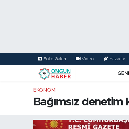
Nöbetçi Eczaneler
Hava Durumu
Namaz Vakitleri
Foto Galeri
Video
Yazarlar
Trafik Durumu
GEN
TFF 2.Lig Kırmızı Grup Puan Durumu ve Fikstür
EKONOMİ
Tüm Manşetler
Bağımsız denetim kr
Son Dakika Haberleri
Haber Arşivi