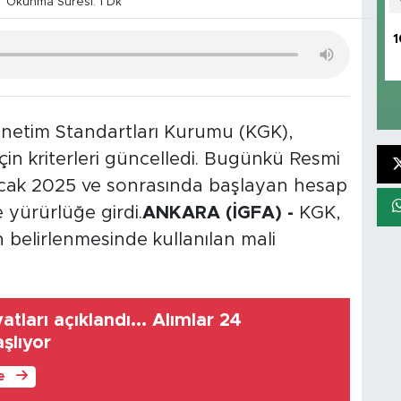
Okunma Süresi: 1 Dk
1
etim Standartları Kurumu (KGK),
için kriterleri güncelledi. Bugünkü Resmi
Ocak 2025 ve sonrasında başlayan hesap
yürürlüğe girdi.
ANKARA (İGFA) -
KGK,
n belirlenmesinde kullanılan mali
yatları açıklandı... Alımlar 24
şlıyor
le