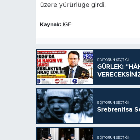
üzere yürürlüğe girdi.
Kaynak:
İGF
EDITÖRÜN SEÇTIĞI
GÜRLEK: "HÂ
VERECEKSİNİ
EDITÖRÜN SEÇTIĞI
Srebrenitsa S
EDITÖRÜN SEÇTIĞI