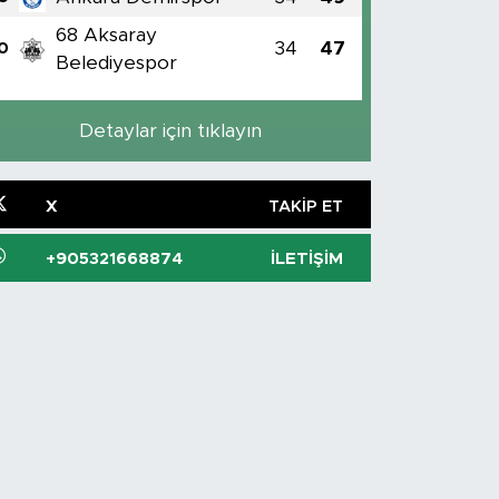
68 Aksaray
34
47
0
Belediyespor
Detaylar için tıklayın
X
TAKIP ET
+905321668874
İLETIŞIM