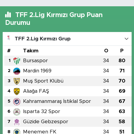
TFF 2.Lig Kırmızı Grup Puan
Durumu
TFF 2.Lig Kırmızı Grup
#
Takım
O
P
Bursaspor
34
80
1
Mardin 1969
34
71
2
Muş Sport Klübü
34
70
3
Aliağa FAŞ
34
69
4
Kahramanmaraş İstiklal Spor
34
67
5
Isparta 32 Spor
34
63
6
Güzide Gebzespor
34
58
7
Menemen FK
34
51
8