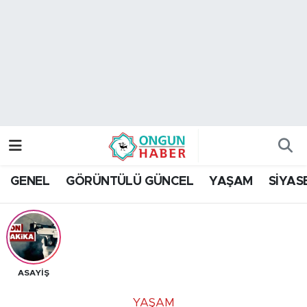
Nöbetçi Eczaneler
Hava Durumu
Namaz Vakitleri
Trafik Durumu
GENEL
GÖRÜNTÜLÜ GÜNCEL
YAŞAM
SİYAS
TFF 2.Lig Kırmızı Grup Puan Durumu ve Fikstür
Tüm Manşetler
Son Dakika Haberleri
ASAYİŞ
Haber Arşivi
YAŞAM