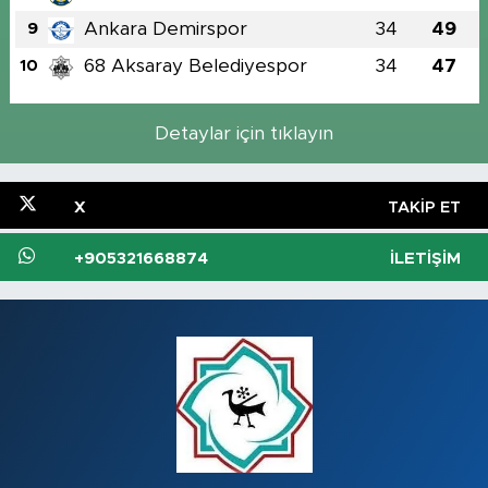
Ankara Demirspor
34
49
9
68 Aksaray Belediyespor
34
47
10
Detaylar için tıklayın
X
TAKIP ET
+905321668874
İLETIŞIM