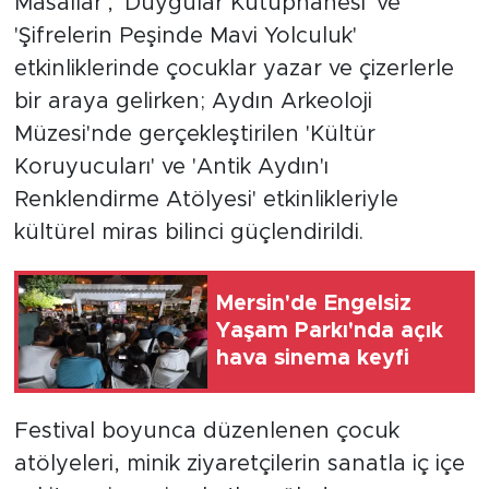
Masallar', 'Duygular Kütüphanesi' ve
'Şifrelerin Peşinde Mavi Yolculuk'
etkinliklerinde çocuklar yazar ve çizerlerle
bir araya gelirken; Aydın Arkeoloji
Müzesi'nde gerçekleştirilen 'Kültür
Koruyucuları' ve 'Antik Aydın'ı
Renklendirme Atölyesi' etkinlikleriyle
kültürel miras bilinci güçlendirildi.
Mersin'de Engelsiz
Yaşam Parkı'nda açık
hava sinema keyfi
Festival boyunca düzenlenen çocuk
atölyeleri, minik ziyaretçilerin sanatla iç içe