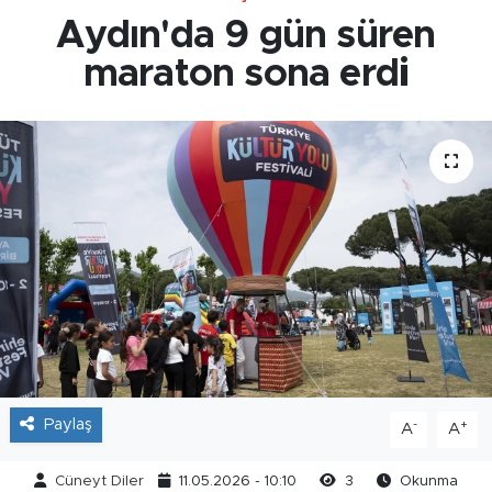
Aydın'da 9 gün süren
maraton sona erdi
Paylaş
-
+
A
A
Cüneyt Diler
11.05.2026 - 10:10
3
Okunma