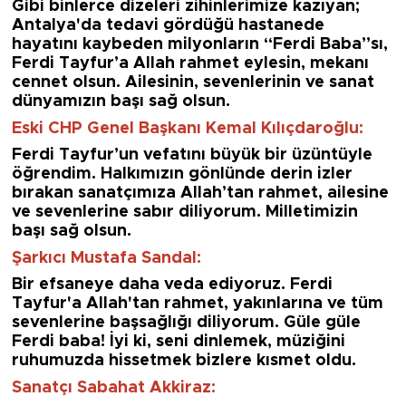
Gibi binlerce dizeleri zihinlerimize kazıyan;
Antalya'da tedavi gördüğü hastanede
hayatını kaybeden milyonların “Ferdi Baba”sı,
Ferdi Tayfur’a Allah rahmet eylesin, mekanı
cennet olsun. Ailesinin, sevenlerinin ve sanat
dünyamızın başı sağ olsun.
Eski CHP Genel Başkanı Kemal Kılıçdaroğlu:
Ferdi Tayfur’un vefatını büyük bir üzüntüyle
öğrendim. Halkımızın gönlünde derin izler
bırakan sanatçımıza Allah’tan rahmet, ailesine
ve sevenlerine sabır diliyorum. Milletimizin
başı sağ olsun.
Şarkıcı Mustafa Sandal:
Bir efsaneye daha veda ediyoruz. Ferdi
Tayfur'a Allah'tan rahmet, yakınlarına ve tüm
sevenlerine başsağlığı diliyorum. Güle güle
Ferdi baba! İyi ki, seni dinlemek, müziğini
ruhumuzda hissetmek bizlere kısmet oldu.
Sanatçı Sabahat Akkiraz: