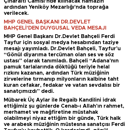
Çınaraltı Camisi'nde kılınacak namazın
ardından Yeniköy Mezarlığı'nda toprağa
verilecek.
MHP GENEL BAŞKANI DR.DEVLET
BAHÇELİ'DEN DUYGUSAL VEDA MESAJI
MHP Genel Başkanı Dr.Devlet Bahçeli Ferdi
Tayfur için sosyal medya hesabından taziye
mesajı yayımladı. Dr.Devlet Bahçeli, Tayfur’u
“Gönül diyarıma tercüman olan ses ve söz
ustası” olarak tanımladı. Bahçeli “Adana’nın
pamuk tarlalarında döktüğü teriyle helal
rızkını kazanan, ardından Türk müziğinin
zirvelerine tırmanıp milyonların kalbine taht
kuran cefakar, fedakar ve vatan sevdalısı bir
sanatçımızdı” dedi.
Mübarek Üç Aylar ile Regaib Kandilini idrak
ettiğimiz şu günlerde Cenab-ı Allah’ın rahmet,
merhamet ve mağfiretine müstahak
olabilmeyi niyaz ettiğim bir günde, Türk halk
ve arabesk müziğinin müstesna sanatçısı Ferdi