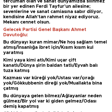
tercüman olan ve sanat dünyamızda silinmez
bir yer edinen Ferdi Tayfur’un ailesine;
sevenlerine ve sanat camiasına sabır diliyor,
kendisine Allah’tan rahmet niyaz ediyoruz.
Mekanı cennet olsun.
Gelecek Partisi Genel Başkanı Ahmet
Davutoğlu:
Bu dünyayı kuran mimar/Ne hoş sağlam temel
atmış/İnsanlığa ibret için/Kısım kısım kul
yaratmış
Kimi yaya kimi atlı/Kimi uçar çift
kanatlı/Dünya şirin baldan tatlı/Eyvah balı
tuza katmış
Kazması var küreği yok/Ustası var/çırağı
yok/Gökkubbenin direği yok/Muallakta bina
çatmış
Bu dünyaya gelen bilmez/Ağlayanlar neden
gülmez/Bir yol var ki giden gelmez/Odası
demiş kapatmış