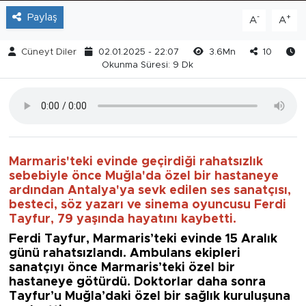
Paylaş
-
+
A
A
Cüneyt Diler
02.01.2025 - 22:07
3.6Mn
10
Okunma Süresi: 9 Dk
Marmaris'teki evinde geçirdiği rahatsızlık
sebebiyle önce Muğla'da özel bir hastaneye
ardından Antalya'ya sevk edilen ses sanatçısı,
besteci, söz yazarı ve sinema oyuncusu Ferdi
Tayfur, 79 yaşında hayatını kaybetti.
Ferdi Tayfur, Marmaris’teki evinde 15 Aralık
günü rahatsızlandı. Ambulans ekipleri
sanatçıyı önce Marmaris’teki özel bir
hastaneye götürdü. Doktorlar daha sonra
Tayfur’u Muğla’daki özel bir sağlık kuruluşuna