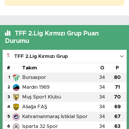
TFF 2.Lig Kırmızı Grup Puan
Durumu
TFF 2.Lig Kırmızı Grup
#
Takım
O
P
Bursaspor
34
80
1
Mardin 1969
34
71
2
Muş Sport Klübü
34
70
3
Aliağa FAŞ
34
69
4
Kahramanmaraş İstiklal Spor
34
67
5
Isparta 32 Spor
34
63
6