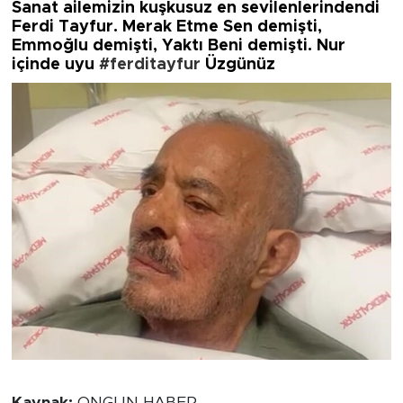
Sanat ailemizin kuşkusuz en sevilenlerindendi
Ferdi Tayfur. Merak Etme Sen demişti,
Emmoğlu demişti, Yaktı Beni demişti. Nur
içinde uyu
#ferditayfur
Üzgünüz
Kaynak:
ONGUN HABER