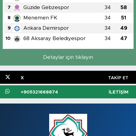
Güzide Gebzespor
34
58
7
Menemen FK
34
51
8
Ankara Demirspor
34
49
9
68 Aksaray Belediyespor
34
47
10
Detaylar için tıklayın
X
TAKIP ET
+905321668874
İLETIŞIM