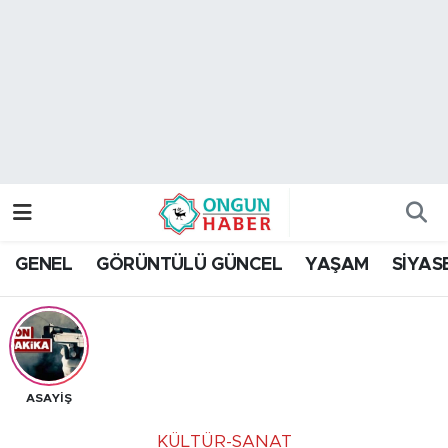
Nöbetçi Eczaneler
Hava Durumu
Namaz Vakitleri
Trafik Durumu
GENEL
GÖRÜNTÜLÜ GÜNCEL
YAŞAM
SİYAS
TFF 2.Lig Kırmızı Grup Puan Durumu ve Fikstür
Tüm Manşetler
Son Dakika Haberleri
ASAYİŞ
Haber Arşivi
KÜLTÜR-SANAT