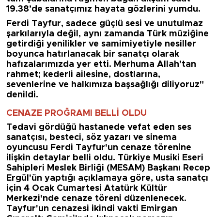
19.38’de sanatçımız hayata gözlerini yumdu.
Ferdi Tayfur, sadece güçlü sesi ve unutulmaz
şarkılarıyla değil, aynı zamanda Türk müziğine
getirdiği yenilikler ve samimiyetiyle nesiller
boyunca hatırlanacak bir sanatçı olarak
hafızalarımızda yer etti. Merhuma Allah’tan
rahmet; kederli ailesine, dostlarına,
sevenlerine ve halkımıza başsağlığı diliyoruz"
denildi.
CENAZE PROĞRAMI BELLİ OLDU
Tedavi gördüğü hastanede vefat eden ses
sanatçısı, besteci, söz yazarı ve sinema
oyuncusu Ferdi Tayfur'un cenaze törenine
ilişkin detaylar belli oldu. Türkiye Musiki Eseri
Sahipleri Meslek Birliği (MESAM) Başkanı Recep
Ergül'ün yaptığı açıklamaya göre, usta sanatçı
için 4 Ocak Cumartesi Atatürk Kültür
Merkezi'nde cenaze töreni düzenlenecek.
Tayfur'un cenazesi ikindi vakti Emirgan