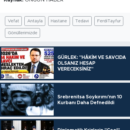
Vefat
Antayla
Hastane
Tedavi
FerdiTayfur
Gönüllerimizde
GÜRLEK: "HÂKİM VE SAVCIDA
OLSANIZ HESAP
VERECEKSİNİZ"
Srebrenitsa Soykırımı'nın 10
Kurbanı Daha Defnedildi