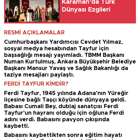
Karaman’da Türk
Dünyası Ezgileri
RESMİ AÇIKLAMALAR
Cumhurbaşkanı Yardımcısı Cevdet Yılmaz,
sosyal medya hesabından Tayfur için
başsağlığı mesajı yayımladı. TBMM Başkanı
Numan Kurtulmuş, Ankara Büyükşehir Belediye
Başkanı Mansur Yavaş ve Sağlık Bakanlığı da
taziye mesajları paylaştı.
FERDİ TAYFUR KİMDİR?
Ferdi Tayfur, 1945 yılında Adana’nın Yüreğir
ilçesine bağlı Taşçı köyünde dünyaya geldi.
Babası Cumali Bey, dublaj sanatçısı Ferdi
Tayfur’un hayranı olduğu için oğluna Ferdi
adını verdi. Babasını pavyon çıkışında
kaybetti.
Babasını kaybettikten sonra eğitim hayatı