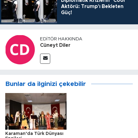
Diplomatik Krizlerin "Cool"
Aktörü: Trump'ı Bekleten
Güç!
EDITÖR HAKKINDA
Cüneyt Diler
Bunlar da ilginizi çekebilir
Karaman’da Türk Dünyası