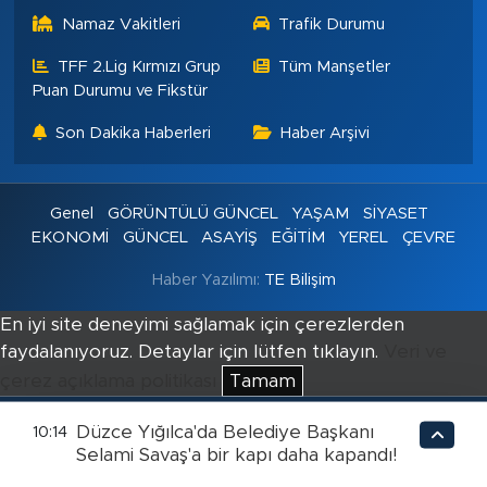
Namaz Vakitleri
Trafik Durumu
TFF 2.Lig Kırmızı Grup
Tüm Manşetler
Puan Durumu ve Fikstür
Son Dakika Haberleri
Haber Arşivi
Genel
GÖRÜNTÜLÜ GÜNCEL
YAŞAM
SİYASET
EKONOMİ
GÜNCEL
ASAYİŞ
EĞİTİM
YEREL
ÇEVRE
Haber Yazılımı:
TE Bilişim
En iyi site deneyimi sağlamak için çerezlerden
faydalanıyoruz. Detaylar için lütfen tıklayın.
Veri ve
çerez açıklama politikası
Tamam
Düzce Yığılca'da Belediye Başkanı
10:14
Selami Savaş'a bir kapı daha kapandı!