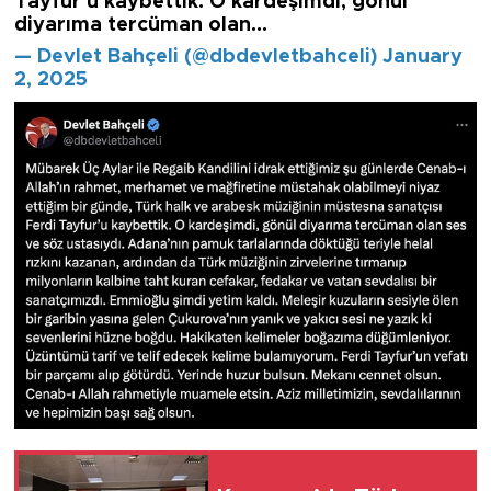
Tayfur’u kaybettik. O kardeşimdi, gönül
diyarıma tercüman olan…
— Devlet Bahçeli (@dbdevletbahceli) January
2, 2025