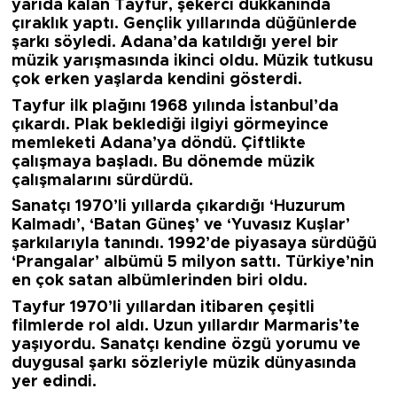
yarıda kalan Tayfur, şekerci dükkanında
çıraklık yaptı. Gençlik yıllarında düğünlerde
şarkı söyledi. Adana’da katıldığı yerel bir
müzik yarışmasında ikinci oldu. Müzik tutkusu
çok erken yaşlarda kendini gösterdi.
Tayfur ilk plağını 1968 yılında İstanbul’da
çıkardı. Plak beklediği ilgiyi görmeyince
memleketi Adana’ya döndü. Çiftlikte
çalışmaya başladı. Bu dönemde müzik
çalışmalarını sürdürdü.
Sanatçı 1970’li yıllarda çıkardığı ‘Huzurum
Kalmadı’, ‘Batan Güneş’ ve ‘Yuvasız Kuşlar’
şarkılarıyla tanındı. 1992’de piyasaya sürdüğü
‘Prangalar’ albümü 5 milyon sattı. Türkiye’nin
en çok satan albümlerinden biri oldu.
Tayfur 1970’li yıllardan itibaren çeşitli
filmlerde rol aldı. Uzun yıllardır Marmaris’te
yaşıyordu. Sanatçı kendine özgü yorumu ve
duygusal şarkı sözleriyle müzik dünyasında
yer edindi.