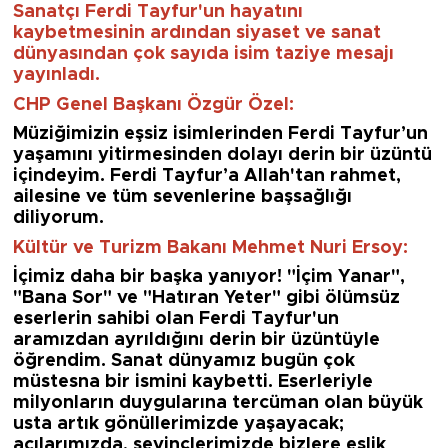
Sanatçı Ferdi Tayfur'un hayatını
kaybetmesinin ardından siyaset ve sanat
dünyasından çok sayıda isim taziye mesajı
yayınladı.
CHP Genel Başkanı Özgür Özel:
Müziğimizin eşsiz isimlerinden Ferdi Tayfur’un
yaşamını yitirmesinden dolayı derin bir üzüntü
içindeyim. Ferdi Tayfur’a Allah'tan rahmet,
ailesine ve tüm sevenlerine başsağlığı
diliyorum.
Kültür ve Turizm Bakanı Mehmet Nuri Ersoy:
İçimiz daha bir başka yanıyor! "İçim Yanar",
"Bana Sor" ve "Hatıran Yeter" gibi ölümsüz
eserlerin sahibi olan Ferdi Tayfur'un
aramızdan ayrıldığını derin bir üzüntüyle
öğrendim. Sanat dünyamız bugün çok
müstesna bir ismini kaybetti. Eserleriyle
milyonların duygularına tercüman olan büyük
usta artık gönüllerimizde yaşayacak;
acılarımızda, sevinçlerimizde bizlere eşlik