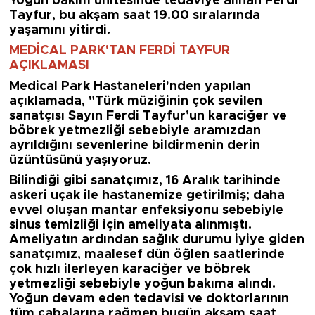
Yoğun bakım ünitesinde tedaviye alınan Ferdi
Tayfur, bu akşam saat 19.00 sıralarında
yaşamını yitirdi.
MEDİCAL PARK'TAN FERDİ TAYFUR
AÇIKLAMASI
Medical Park Hastaneleri'nden yapılan
açıklamada, "Türk müziğinin çok sevilen
sanatçısı Sayın Ferdi Tayfur’un karaciğer ve
böbrek yetmezliği sebebiyle aramızdan
ayrıldığını sevenlerine bildirmenin derin
üzüntüsünü yaşıyoruz.
Bilindiği gibi sanatçımız, 16 Aralık tarihinde
askeri uçak ile hastanemize getirilmiş; daha
evvel oluşan mantar enfeksiyonu sebebiyle
sinus temizliği için ameliyata alınmıştı.
Ameliyatın ardından sağlık durumu iyiye giden
sanatçımız, maalesef dün öğlen saatlerinde
çok hızlı ilerleyen karaciğer ve böbrek
yetmezliği sebebiyle yoğun bakıma alındı.
Yoğun devam eden tedavisi ve doktorlarının
tüm çabalarına rağmen bugün akşam saat