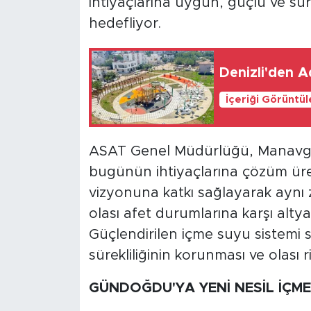
ihtiyaçlarına uygun, güçlü ve sü
hedefliyor.
Denizli'den A
İçeriği Görüntü
ASAT Genel Müdürlüğü, Manavgat't
bugünün ihtiyaçlarına çözüm üret
vizyonuna katkı sağlayarak aynı
olası afet durumlarına karşı altyap
Güçlendirilen içme suyu sistemi 
sürekliliğinin korunması ve olası r
GÜNDOĞDU'YA YENİ NESİL İÇME