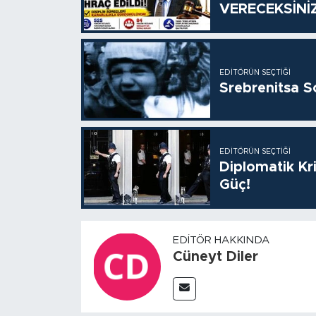
VERECEKSİNİ
EDITÖRÜN SEÇTIĞI
Srebrenitsa S
EDITÖRÜN SEÇTIĞI
Diplomatik Kr
Güç!
EDITÖR HAKKINDA
Cüneyt Diler