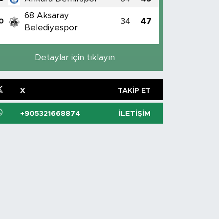
68 Aksaray
34
47
0
Belediyespor
Detaylar için tıklayın
X
TAKIP ET
+905321668874
İLETIŞIM