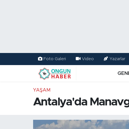
Nöbetçi Eczaneler
Hava Durumu
Namaz Vakitleri
Foto Galeri
Video
Yazarlar
Trafik Durumu
GEN
TFF 2.Lig Kırmızı Grup Puan Durumu ve Fikstür
YAŞAM
Tüm Manşetler
Antalya'da Manavg
Son Dakika Haberleri
Haber Arşivi