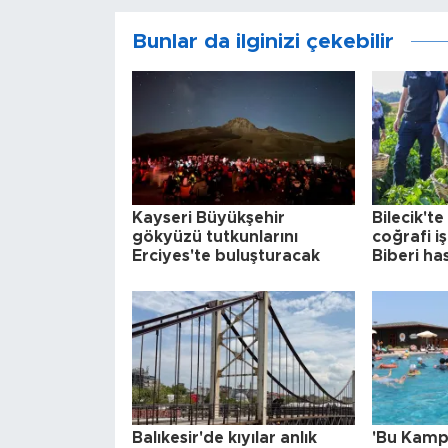
Bunlar da ilginizi çekebilir
Kayseri Büyükşehir
Bilecik't
gökyüzü tutkunlarını
coğrafi i
Erciyes'te buluşturacak
Biberi ha
Balıkesir'de kıyılar anlık
'Bu Kamp