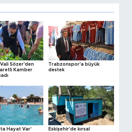
e Vali Sözer'den
Trabzonspor'a büyük
şaretli Kamber
destek
sadı
ta Hayat Var'
Eskişehir'de kırsal