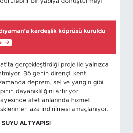
rdürülebilir bir yapıya dönüştürmeyi
dıyaman'a kardeşlik köprüsü kuruldu
le
a gerçekleştirdiği proje ile yalnızca
miyor. Bölgenin dirençli kent
 zamanda deprem, sel ve yangın gibi
ının dayanıklılığını artırıyor.
sayesinde afet anlarında hizmet
isklerin en aza indirilmesi amaçlanıyor.
 SUYU ALTYAPISI