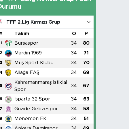
Durumu
TFF 2.Lig Kırmızı Grup
#
Takım
O
P
Bursaspor
34
80
1
Mardin 1969
34
71
2
Muş Sport Klübü
34
70
3
Aliağa FAŞ
34
69
4
Kahramanmaraş İstiklal
34
67
5
Spor
Isparta 32 Spor
34
63
6
Güzide Gebzespor
34
58
7
Menemen FK
34
51
8
Ankara Demirspor
34
49
9