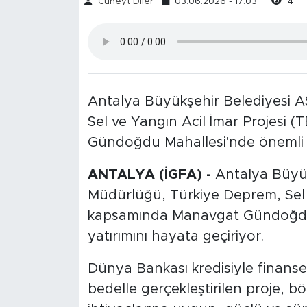
Cüneyt Diler
03.06.2026 - 17:03
4
Antalya Büyükşehir Belediyesi 
Sel ve Yangın Acil İmar Projesi
Gündoğdu Mahallesi'nde önemli bi
ANTALYA (İGFA) -
Antalya Büyü
Müdürlüğü, Türkiye Deprem, Sel 
kapsamında Manavgat Gündoğdu M
yatırımını hayata geçiriyor.
Dünya Bankası kredisiyle finanse
bedelle gerçekleştirilen proje, b