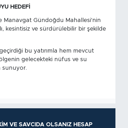
UYU HEDEFİ
kte Manavgat Gündoğdu Mahallesi'nin
, kesintisiz ve sürdürülebilir bir şekilde
eçirdiği bu yatırımla hem mevcut
ölgenin gelecekteki nüfus ve su
m sunuyor.
KİM VE SAVCIDA OLSANIZ HESAP