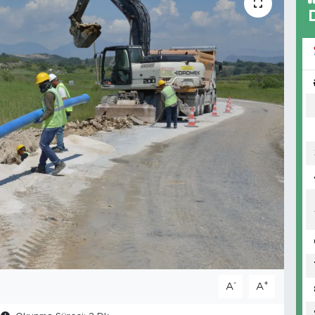
-
+
A
A